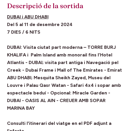
Descripció de la sortida
DUBAI i ABU DHABI
Del 5 al 11 de desembre 2024
7 DIES / 6 NITS
DUBAI: Visita ciutat part moderna – TORRE BURJ
KHALIFA i Palm Island amb monorail fins l’Hotel
Atlantis - DUBAI; visita part antiga i Navegació pel
Creek - Dubai Frame i Mall of The Emirates - Emirat
ABU DHABI; Mesquita Sheikh Zayed, Museu del
Louvre i Palau Qasr Watan - Safari 4x4 i sopar amb
espectacle beduí - Opcional: Miracle Garden -
DUBAI - OASIS AL AIN - CREUER AMB SOPAR
MARINA BAY
Consulti l'itinerari del viatge en el PDF adjunt a
l'oferta.