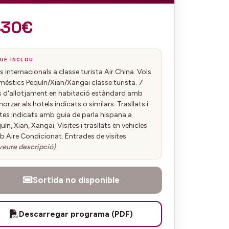
430€
UÈ INCLOU
s internacionals a classe turista Air China. Vols
èstics Pequín/Xian/Xangai classe turista. 7
s d'allotjament en habitació estàndard amb
orzar als hotels indicats o similars. Trasllats i
ites indicats amb guia de parla hispana a
uín, Xian, Xangai. Visites i trasllats en vehicles
 Aire Condicionat. Entrades de visites
veure descripció)
Sortida no disponible
Descarregar programa (PDF)