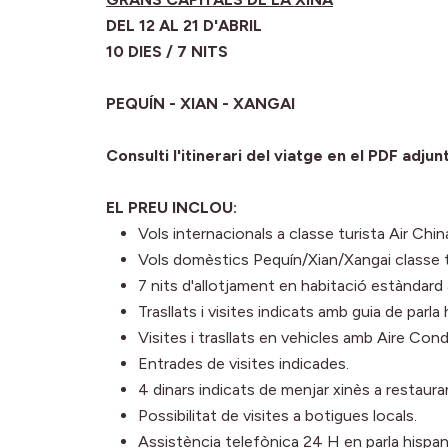
DEL 12 AL 21 D'ABRIL
10 DIES / 7 NITS
PEQUÍN - XIAN - XANGAI
Consulti l'itinerari del viatge en el PDF adjunt
EL PREU INCLOU:
Vols internacionals a classe turista Air Chin
Vols domèstics Pequín/Xian/Xangai classe t
7 nits d'allotjament en habitació estàndard 
Trasllats i visites indicats amb guia de parla
Visites i trasllats en vehicles amb Aire Cond
Entrades de visites indicades.
4 dinars indicats de menjar xinès a restaur
Possibilitat de visites a botigues locals.
Assistència telefònica 24 H en parla hispana