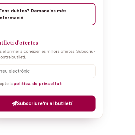
Tens dubtes? Demana'ns més
informació
tlletí d'ofertes
 el primer a conèixer les millors ofertes. Subscriu-
nostre butlletí.
política de privacitat
epto la
Subscriure'm al butlletí