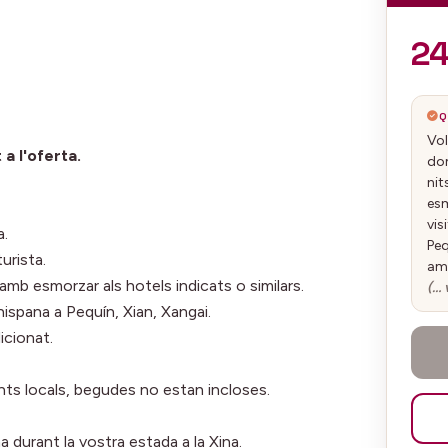
2
Q
Vol
 a l'oferta.
dom
nit
esm
vis
a.
Peq
urista.
amb
amb esmorzar als hotels indicats o similars.
(… 
 hispana a Pequín, Xian, Xangai.
icionat.
ants locals, begudes no estan incloses.
 durant la vostra estada a la Xina.