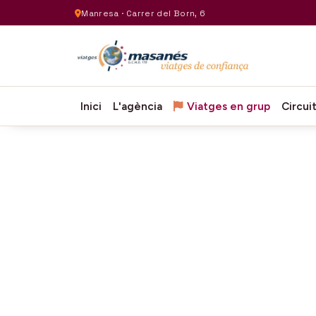
Manresa · Carrer del Born, 6
Inici
L'agència
Viatges en grup
Circui