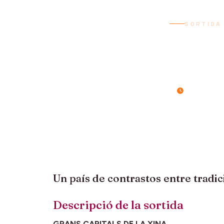
SORTIDA
XIN
9 dies / 8 ni
Un país de contrastos entre tradic
Descripció de la sortida
GRANS CAPITALS DE LA XINA