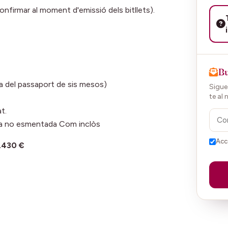
onfirmar al moment d'emissió dels bitllets).
Bu
ma del passaport de sis mesos)
Sigues
te al 
t.
esa no esmentada Com inclòs
Acc
.430 €