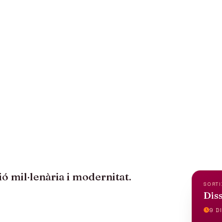
A - SETMANA S
ts
ió mil·lenària i modernitat.
SORTI
Diss
9 DI