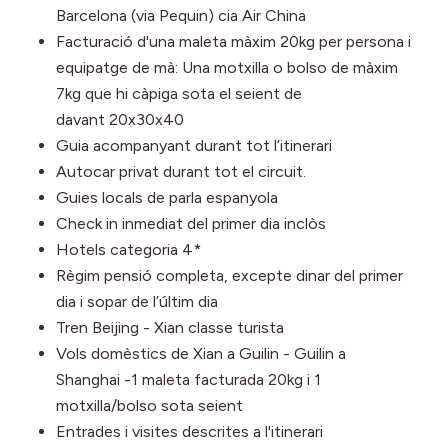
Barcelona (via Pequin) cia Air China
Facturació d'una maleta màxim 20kg per persona i
equipatge de mà: Una motxilla o bolso de màxim
7kg que hi càpiga sota el seient de
davant 20x30x40
Guia acompanyant durant tot l’itinerari
Autocar privat durant tot el circuit.
Guies locals de parla espanyola
Check in inmediat del primer dia inclòs
Hotels categoria 4*
Règim pensió completa, excepte dinar del primer
dia i sopar de l’últim dia
Tren Beijing - Xian classe turista
Vols domèstics de Xian a Guilin - Guilin a
Shanghai -1 maleta facturada 20kg i 1
motxilla/bolso sota seient
Entrades i visites descrites a l'itinerari