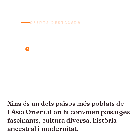
OFERTA DESTACADA
XINA TRADICIONAL
11 dies / 10 nits
Xina és un dels països més poblats de
l’Àsia Oriental on hi conviuen paisatges
fascinants, cultura diversa, història
ancestral i modernitat.