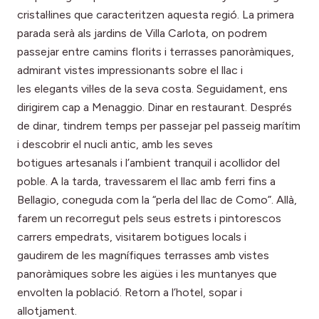
cristal·lines que caracteritzen aquesta regió. La primera
parada serà als jardins de Villa Carlota, on podrem
passejar entre camins florits i terrasses panoràmiques,
admirant vistes impressionants sobre el llac i
les elegants vil·les de la seva costa. Seguidament, ens
dirigirem cap a Menaggio. Dinar en restaurant. Després
de dinar, tindrem temps per passejar pel passeig marítim
i descobrir el nucli antic, amb les seves
botigues artesanals i l’ambient tranquil i acollidor del
poble. A la tarda, travessarem el llac amb ferri fins a
Bellagio, coneguda com la “perla del llac de Como”. Allà,
farem un recorregut pels seus estrets i pintorescos
carrers empedrats, visitarem botigues locals i
gaudirem de les magnífiques terrasses amb vistes
panoràmiques sobre les aigües i les muntanyes que
envolten la població. Retorn a l’hotel, sopar i
allotjament.