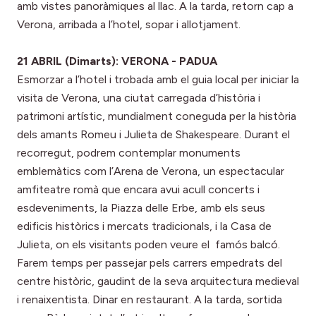
amb vistes panoràmiques al llac. A la tarda, retorn cap a
Verona, arribada a l’hotel, sopar i allotjament.
21 ABRIL (Dimarts): VERONA - PADUA
Esmorzar a l’hotel i trobada amb el guia local per iniciar la
visita de Verona, una ciutat carregada d’història i
patrimoni artístic, mundialment coneguda per la història
dels amants Romeu i Julieta de Shakespeare. Durant el
recorregut, podrem contemplar monuments
emblemàtics com l’Arena de Verona, un espectacular
amfiteatre romà que encara avui acull concerts i
esdeveniments, la Piazza delle Erbe, amb els seus
edificis històrics i mercats tradicionals, i la Casa de
Julieta, on els visitants poden veure el famós balcó.
Farem temps per passejar pels carrers empedrats del
centre històric, gaudint de la seva arquitectura medieval
i renaixentista. Dinar en restaurant. A la tarda, sortida