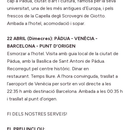
cap a Pàdua, ciutat d’art i cultura, famosa per la seva
universitat, una de les més antigues d’Europa, i pels
frescos de la Capella degli Scrovegni de Giotto.
Arribada a l’hotel, acomodació i sopar.
22 ABRIL (Dimecres): PÀDUA - VENÈCIA -
BARCELONA - PUNT D’ORIGEN
Esmorzar a l’hotel. Visita amb guia local de la ciutat de
Pàdua, amb la Basílica de Sant Antoni de Pàdua.
Recorregut pel centre històric. Dinar en
restaurant. Temps lliure. A l’hora convinguda, trasllat a
l’aeroport de Venècia per sortir en vol directe a les
22:35 h amb destinació Barcelona. Arribada a les 00:35 h
i trasllat al punt d’origen.
FI DELS NOSTRES SERVEIS!
EL PREU INCLOU: