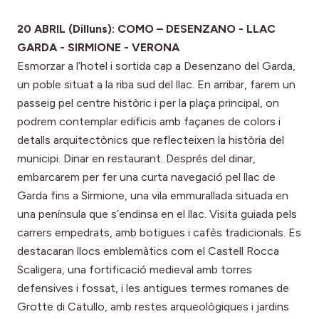
20 ABRIL (Dilluns): COMO – DESENZANO - LLAC
GARDA - SIRMIONE - VERONA
Esmorzar a l’hotel i sortida cap a Desenzano del Garda,
un poble situat a la riba sud del llac. En arribar, farem un
passeig pel centre històric i per la plaça principal, on
podrem contemplar edificis amb façanes de colors i
detalls arquitectònics que reflecteixen la història del
municipi. Dinar en restaurant. Després del dinar,
embarcarem per fer una curta navegació pel llac de
Garda fins a Sirmione, una vila emmurallada situada en
una península que s’endinsa en el llac. Visita guiada pels
carrers empedrats, amb botigues i cafès tradicionals. Es
destacaran llocs emblemàtics com el Castell Rocca
Scaligera, una fortificació medieval amb torres
defensives i fossat, i les antigues termes romanes de
Grotte di Catullo, amb restes arqueològiques i jardins