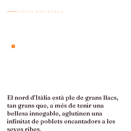
OFERTA DESTACADA
LLACS D’ITÀLIA DEL
NORD VERONA i PADUA
6 dies / 5 nits
El nord d'Itàlia està ple de grans llacs,
tan grans que, a més de tenir una
bellesa innegable, aglutinen una
infinitat de poblets encantadors a les
seves ribes.