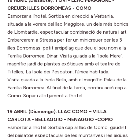
18 ABRIL (Dissabte): TORÍ - LLAC MAGGIORE -
CREUER ILLES BORROMEAS - COMO
Esmorzar a l’hotel. Sortida en direcció a Verbania,
situada a la vorera del llac Maggiore, un dels més bonics
de Llombardia, espectacular combinació de natura i art.
Embarcarem a Stressa per fer un minicreuer per les 3
illes Borromeas, petit arxipèlag que deu el seu nom a la
Família Borromea. Dinar. Visita guiada a la “Isola Mare”,
magnífic jardí de plantes exòtiques amb el teatre de
Titelles, La Isola dei Pescatori, l’única habitada.
Visita guiada a la Isola Bella, amb el magnífic Palau de la
Família Borromea. Al final de la tarda, continuació cap a
Como. Sopar i allotjament a l'hotel.
19 ABRIL (Diumenge): LLAC COMO – VILLA
CARLOTA - BELLAGGIO - MENAGGIO -COMO
Esmorzar a l’hotel. Sortida cap al llac de Como, gaudint
del paisatge espectacular de les muntanyes i les aigües