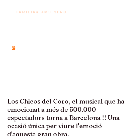
FAMILIAR AMB NENS
LOS CHICOS DEL CORO -
TEATRE APOLO
Diumenge, 29 de novembre de 2026
Los Chicos del Coro, el musical que ha
emocionat a més de 500.000
espectadors torna a Barcelona !! Una
ocasió única per viure l'emoció
d'aquesta gran obra.