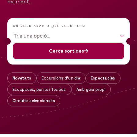
moment.
ON VOLS ANAR O QUÈ VOLS FER?
Tria una opció…
Cerca sortides
Novetats
Excursions d'un dia
Espectacles
Escapades, ponts i festius
Amb guia propi
Circuits seleccionats