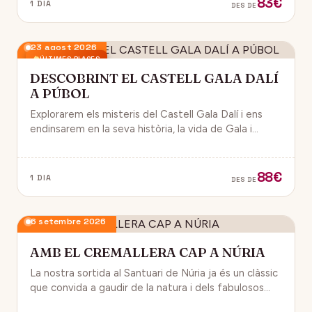
83€
1 DIA
DES DE
23 agost 2026
ÚLTIMES PLACES
DESCOBRINT EL CASTELL GALA DALÍ
A PÚBOL
Explorarem els misteris del Castell Gala Dalí i ens
endinsarem en la seva història, la vida de Gala i
l’univers decoratiu de Dalí.
88€
1 DIA
DES DE
6 setembre 2026
AMB EL CREMALLERA CAP A NÚRIA
La nostra sortida al Santuari de Núria ja és un clàssic
que convida a gaudir de la natura i dels fabulosos
paisatges que veurem des del Cremallera.