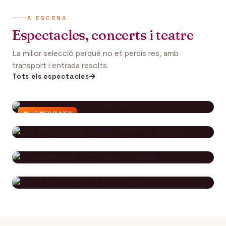
A ESCENA
Espectacles, concerts i teatre
La millor selecció perquè no et perdis res, amb
transport i entrada resolts.
Tots els espectacles
ÚLTIMES PLACES
CIRQUE DU SOLEIL - KURIOS
112€
27 setembre 2026
DES DE
LOS CHICOS DEL CORO - TEATRE
APOLO
EL MAGO POP - TEATRE
79€
29 novembre 2026
DES DE
VICTÒRIA
BALLET AL LICEU - EL
115€
10 desembre 2026
DES DE
TRENCANOUS