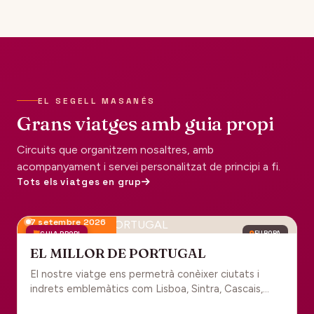
EL SEGELL MASANÉS
Grans viatges amb guia propi
Circuits que organitzem nosaltres, amb
acompanyament i servei personalitzat de principi a fi.
Tots els viatges en grup
7 setembre 2026
GUIA PROPI
EUROPA
EL MILLOR DE PORTUGAL
El nostre viatge ens permetrà conèixer ciutats i
indrets emblemàtics com Lisboa, Sintra, Cascais,
Estoril, Óbidos, Batalha, Braga, Guimaraes i Porto. Un