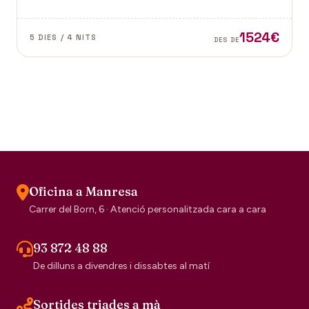
Vence a la Provença fan d'aquest paisatge un indret
digne de visitar. Perfums a Grasse.
1524€
5 DIES / 4 NITS
DES DE
Oficina a Manresa
Carrer del Born, 6 · Atenció personalitzada cara a cara
93 872 48 88
De dilluns a divendres i dissabtes al matí
Sortides triades a mà