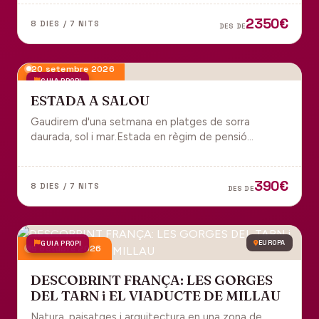
tot inclòs per gaudir plenament de Portugal.
2350€
8 DIES / 7 NITS
DES DE
20 setembre 2026
GUIA PROPI
ESTADA A SALOU
Gaudirem d'una setmana en platges de sorra
daurada, sol i mar.Estada en règim de pensió
completa i sortida en grup des de Manresa.
390€
8 DIES / 7 NITS
DES DE
GUIA PROPI
EUROPA
9 octubre 2026
DESCOBRINT FRANÇA: LES GORGES
DEL TARN i EL VIADUCTE DE MILLAU
Natura, paisatges i arquitectura en una zona de