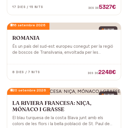
antiga, on els temples d'Angkor emergeixen entre
5327€
17 DIES / 15 NITS
DES DE
arrels.
16 setembre 2026
EUROPA
ROMANIA
És un país del sud-est europeu conegut per la regió
de boscos de Transilvania, envoltada per les
muntanyes Carpats. Castell de Bran, fortalesa del
segle XIV i el Castell de Peles.
2248€
8 DIES / 7 NITS
DES DE
20 setembre 2026
EUROPA
LA RIVIERA FRANCESA: NIÇA,
MÓNACO I GRASSE
El blau turquesa de la costa Blava junt amb els
colors de les flors i la bella població de St. Paul de