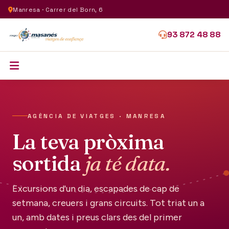
Manresa · Carrer del Born, 6
93 872 48 88
AGÈNCIA DE VIATGES · MANRESA
La teva pròxima
sortida
ja té data.
Excursions d'un dia, escapades de cap de
setmana, creuers i grans circuits. Tot triat un a
un, amb dates i preus clars des del primer