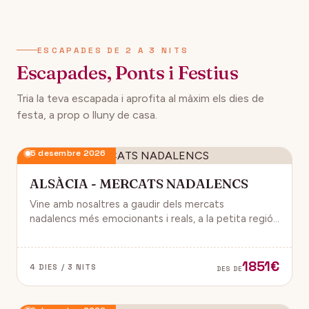
134€
12 desembre 2026
DES DE
ESCAPADES DE 2 A 3 NITS
Escapades, Ponts i Festius
Tria la teva escapada i aprofita al màxim els dies de
festa, a prop o lluny de casa.
5 desembre 2026
ALSÀCIA - MERCATS NADALENCS
Vine amb nosaltres a gaudir dels mercats
nadalencs més emocionants i reals, a la petita regió
de França, Alsàcia.
1851€
4 DIES / 3 NITS
DES DE