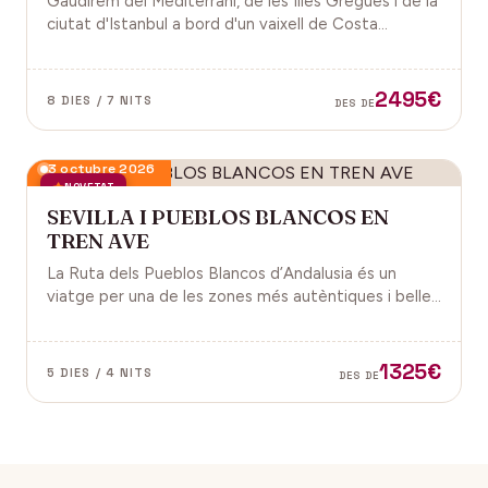
Gaudirem del Mediterrani, de les Illes Gregues i de la
ciutat d'Istanbul a bord d'un vaixell de Costa
Cruceros pel Pont de Sant Joan.
2495€
8 DIES / 7 NITS
DES DE
3 octubre 2026
NOVETAT
SEVILLA I PUEBLOS BLANCOS EN
TREN AVE
La Ruta dels Pueblos Blancos d’Andalusia és un
viatge per una de les zones més autèntiques i belles
del sud d’Espanya, especialment a les províncies de
Cadis i Màlaga. Vens amb nosaltres?
1325€
5 DIES / 4 NITS
DES DE