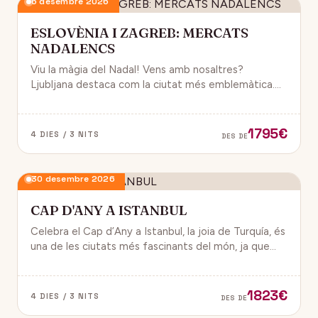
6 desembre 2026
ESLOVÈNIA I ZAGREB: MERCATS
NADALENCS
Viu la màgia del Nadal! Vens amb nosaltres?
Ljubljana destaca com la ciutat més emblemàtica.
Zagreb ha estat reconeguda com una de les millors
destinacions nadalenques d’Europa.
1795€
4 DIES / 3 NITS
DES DE
30 desembre 2026
CAP D'ANY A ISTANBUL
Celebra el Cap d’Any a Istanbul, la joia de Turquía, és
una de les ciutats més fascinants del món, ja que
combina història, cultura i modernitat, on podran
gaudir d’un ambient de festa i alegría.
1823€
4 DIES / 3 NITS
DES DE