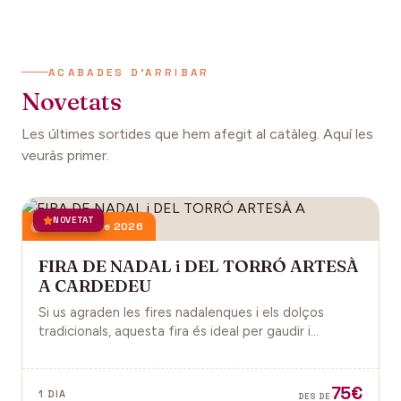
ACABADES D'ARRIBAR
Novetats
Les últimes sortides que hem afegit al catàleg. Aquí les
veuràs primer.
NOVETAT
13 desembre 2026
FIRA DE NADAL i DEL TORRÓ ARTESÀ
A CARDEDEU
Si us agraden les fires nadalenques i els dolços
tradicionals, aquesta fira és ideal per gaudir i
descobrir la màgia del Nadal.
75€
1 DIA
DES DE