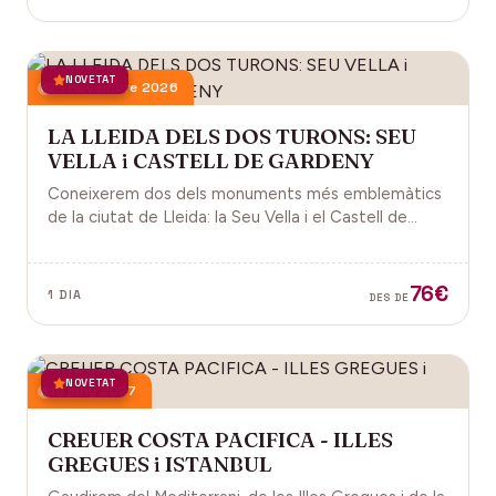
NOVETAT
21 novembre 2026
LA LLEIDA DELS DOS TURONS: SEU
VELLA i CASTELL DE GARDENY
Coneixerem dos dels monuments més emblemàtics
de la ciutat de Lleida: la Seu Vella i el Castell de
Gardeny, ambdós situats dominant la ciutat.
76€
1 DIA
DES DE
NOVETAT
18 juny 2027
CREUER COSTA PACIFICA - ILLES
GREGUES i ISTANBUL