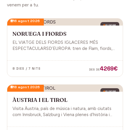
venem per a tu.
16 agost 2026
EUROPA
NORUEGA I FIORDS
EL VIATGE DELS FIORDS IGLACERES MÉS
ESPECTACULARSD’EUROPA: tren de Flam, fiords,
cultura vikinga i molt més.
4269€
8 DIES / 7 NITS
DES DE
18 agost 2026
EUROPA
ÀUSTRIA I EL TIROL
Visita Àustria, país de música i natura, amb ciutats
com Innsbruck, Salzburg i Viena plenes d’història i
encant.