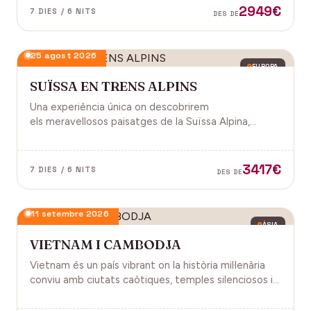
2949€
7 DIES / 6 NITS
DES DE
25 agost 2026
EUROPA
SUÏSSA EN TRENS ALPINS
Una experiència única on descobrirem
els meravellosos paisatges de la Suïssa Alpina,
gràcies als trens panoràmics, la natura, la
gastronomia i molt més!
3417€
7 DIES / 6 NITS
DES DE
11 setembre 2026
ÀSIA
VIETNAM I CAMBODJA
Vietnam és un país vibrant on la història mil·lenària
conviu amb ciutats caòtiques, temples silenciosos i
una naturalesa exuberant d'arrossars, muntanyes i
badies. Cambodja és un murmuri de selva i pedra