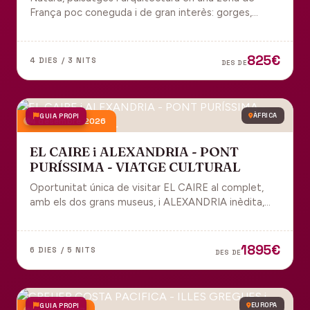
França poc coneguda i de gran interès: gorges,
grutes, pobles medievals i l'impressionant Viaducte
de Millau.
825€
4 DIES / 3 NITS
DES DE
GUIA PROPI
ÀFRICA
4 desembre 2026
EL CAIRE i ALEXANDRIA - PONT
PURÍSSIMA - VIATGE CULTURAL
Oportunitat única de visitar EL CAIRE al complet,
amb els dos grans museus, i ALEXANDRIA inèdita,
amb l'espectacular biblioteca.
1895€
6 DIES / 5 NITS
DES DE
GUIA PROPI
EUROPA