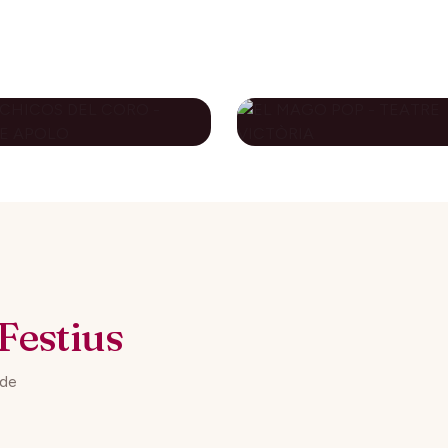
S CHICOS DEL
EL MAGO POP -
RO - TEATRE
TEATRE VICTÒRI
OLO
79€
novembre 2026
10 desembre 2026
DES DE
DES DE
Festius
 de