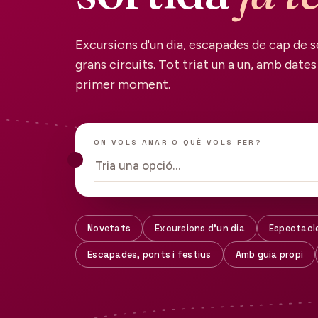
Excursions d'un dia, escapades de cap de s
grans circuits. Tot triat un a un, amb dates 
primer moment.
ON VOLS ANAR O QUÈ VOLS FER?
Tria una opció…
Novetats
Excursions d'un dia
Espectacl
Escapades, ponts i festius
Amb guia propi