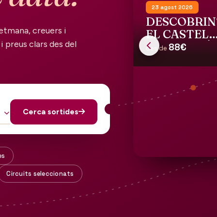
23 agost 2026
DESCOBRIN
etmana, creuers i
EL CASTELL
i preus clars des del
GALA DALÍ 
88€
des de
PÚBOL
Cerca sortides
es
Circuits seleccionats