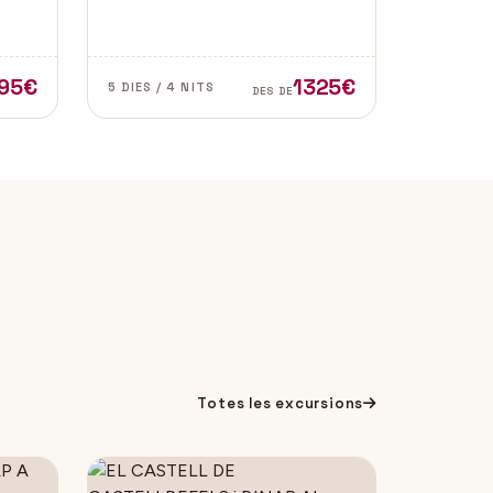
l de
de les zones més autèntiques i
e
belles del sud d’Espanya,
especialment a les províncies de
Cadis i Màlaga. Vens amb
95€
1325€
5 DIES / 4 NITS
DES DE
nosaltres?
Totes les excursions