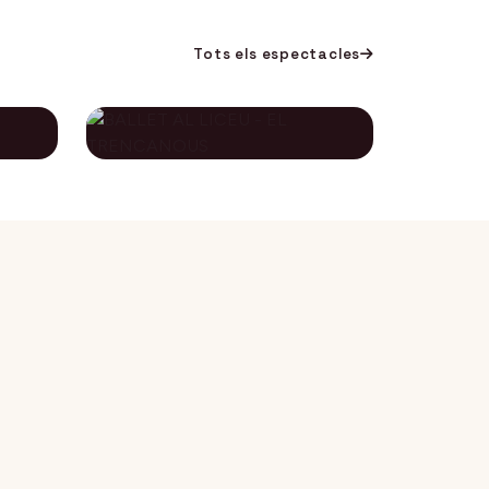
Tots els espectacles
BALLET AL LICEU -
A
EL TRENCANOUS
115€
134€
12 desembre 2026
DES DE