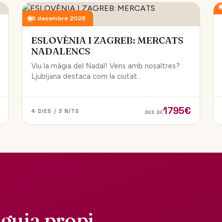
6 desembre 2026
ESLOVÈNIA I ZAGREB: MERCATS
NADALENCS
Viu la màgia del Nadal! Vens amb nosaltres?
Ljubljana destaca com la ciutat
més emblemàtica. Zagreb ha estat
reconeguda com una de les millors
destinacions nadalenques d’Europa.
1795€
4 DIES / 3 NITS
DES DE
guia propi