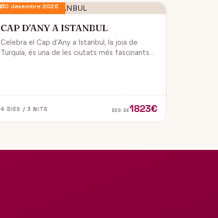
30 desembre 2026
CAP D'ANY A ISTANBUL
Celebra el Cap d’Any a Istanbul, la joia de
Turquía, és una de les ciutats més fascinants
del món, ja que combina història, cultura i
modernitat, on podran gaudir d’un ambient de
festa i alegría.
1823€
4 DIES / 3 NITS
DES DE