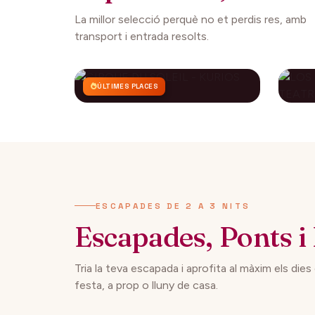
La millor selecció perquè no et perdis res, amb
transport i entrada resolts.
ÚLTIMES PLACES
CIRQUE DU SOLEIL -
LO
KURIOS
CO
AP
112€
27 setembre 2026
29 
DES DE
ESCAPADES DE 2 A 3 NITS
Escapades, Ponts i 
Tria la teva escapada i aprofita al màxim els dies
festa, a prop o lluny de casa.