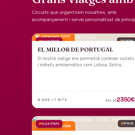
Circuits que organitzem nosaltres, amb
acompanyament i servei personalitzat de principi 
7 setembre 2026
GUIA PROPI
EUROPA
EL MILLOR DE PORTUGAL
El nostre viatge ens permetrà conèixer ciutats
i indrets emblemàtics com Lisboa, Sintra,
Cascais, Estoril, Óbidos, Batalha, Braga,
Guimaraes i Porto. Un tot inclòs per gaudir
plenament de Portugal.
2350€
8 DIES / 7 NITS
DES DE
GUIA PROPI
ÀFRICA
4 desembre 2026