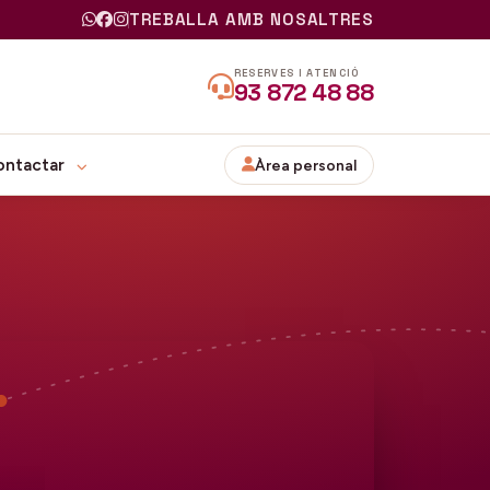
TREBALLA AMB NOSALTRES
RESERVES I ATENCIÓ
93 872 48 88
ontactar
Àrea personal