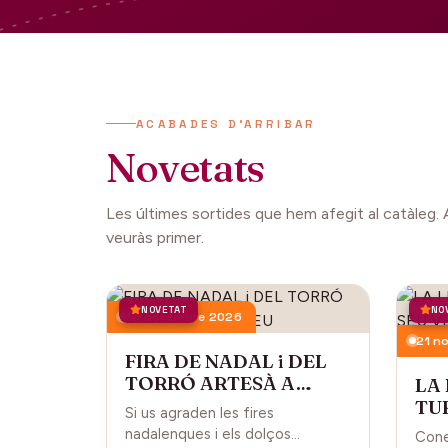
ACABADES D'ARRIBAR
Novetats
Les últimes sortides que hem afegit al catàleg. 
veuràs primer.
NOVETAT
NO
13 desembre 2026
21 n
FIRA DE NADAL i DEL
TORRÓ ARTESÀ A
LA
CARDEDEU
TUR
Si us agraden les fires
CA
nadalenques i els dolços
Cone