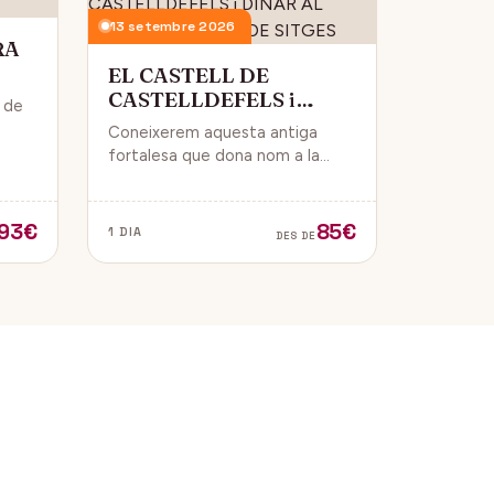
13 setembre 2026
RA
EL CASTELL DE
CASTELLDEFELS i
i de
DINAR AL PASSEIG
Coneixerem aquesta antiga
MARITIM DE SITGES
 i
fortalesa que dona nom a la
ue
ciutat i que està construïda en
un punt estratègic amb vistes al
mar Mediterrani.
93€
85€
1 DIA
DES DE