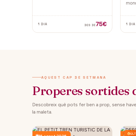
tradicionals, aquesta fira és ideal
monu
per gaudir i descobrir la màgia
de la
del Nadal.
Vella
ambd
75€
1 DIA
1 DIA
DES DE
ciuta
AQUEST CAP DE SETMANA
Properes sortides 
Descobreix què pots fer ben a prop, sense have
la maleta.
ÚLT
16 agost 2026
23 a