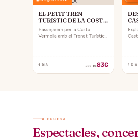
EL PETIT TREN
DE
TURISTIC DE LA COSTA
CA
VERMELLA
PÚ
Passejarem per la Costa
Expl
Vermella amb el Trenet Turístic,
Caste
gaudint de Collioure i Port-
endin
Vendrés i d'unes magnífiques
vida 
vistes de la Mar Mediterrània.
de Da
83€
1 DIA
1 DIA
DES DE
A ESCENA
Espectacles, concert