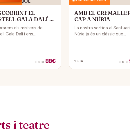
SCOBRINT EL
AMB EL CREMALLE
STELL GALA DALÍ A
CAP A NÚRIA
BOL
orarem els misteris del
La nostra sortida al Santuar
ll Gala Dalí i ens
Núria ja és un clàssic que
sarem en la seva història, la
convida a gaudir de la natura
de Gala i l’univers decoratiu
dels fabulosos paisatges q
lí.
veurem des del Cremallera.
88€
1 DIA
DES DE
DES DE
s i teatre