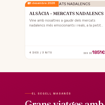
5 desembre 2026
ALSÀCIA - MERCATS NADALENCS
Vine amb nosaltres a gaudir dels mercats
nadalencs més emocionants i reals, a la petita
regió de França, Alsàcia.
1851€
4 DIES / 3 NITS
DES DE
EL SEGELL MASANÉS
Grans viatges amb 