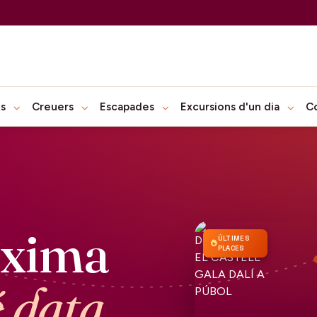
ts
Creuers
Escapades
Excursions d'un dia
C
òxima
ÚLTIMES
PLACES
é data.