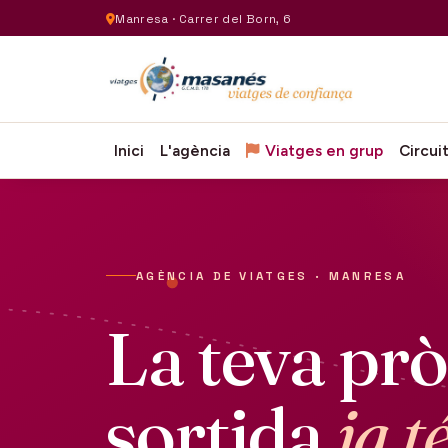
Manresa · Carrer del Born, 6
Inici
L'agència
Viatges en grup
Circui
AGÈNCIA DE VIATGES · MANRESA
La teva pr
sortida
ja t