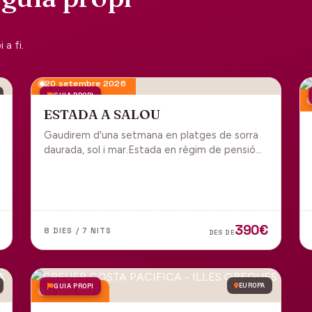
a fi.
20 setembre 2026
GUIA PROPI
ESTADA A SALOU
Gaudirem d'una setmana en platges de sorra
daurada, sol i mar.Estada en règim de pensió
completa i sortida en grup des de Manresa.
390€
8 DIES / 7 NITS
DES DE
GUIA PROPI
EUROPA
18 juny 2027