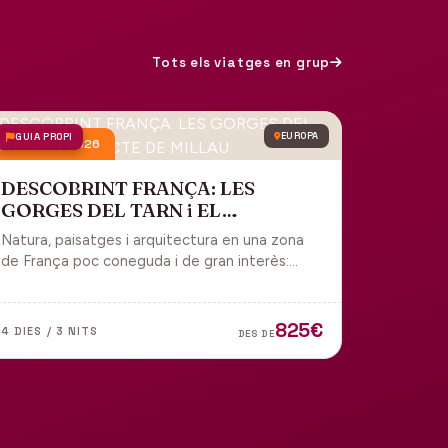
Tots els viatges en grup
GUIA PROPI
EUROPA
9 octubre 2026
DESCOBRINT FRANÇA: LES
GORGES DEL TARN i EL
VIADUCTE DE MILLAU
Natura, paisatges i arquitectura en una zona
de França poc coneguda i de gran interès:
gorges, grutes, pobles medievals i
l'impressionant Viaducte de Millau.
825€
4 DIES / 3 NITS
DES DE