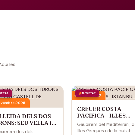
Aquí les
VETAT
NOVETAT
18 juny 2027
ovembre 2026
CREUER COSTA
PACIFICA - ILLES
 LLEIDA DELS DOS
GREGUES i ISTANBU
ONS: SEU VELLA i
Gaudirem del Mediterrani, d
STELL DE GARDENY
Illes Gregues i de la ciutat
ixerem dos dels