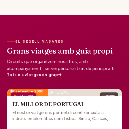
EL SEGELL MASANÉS
Grans viatges amb guia propi
Circuits que organitzem nosaltres, amb
acompanyament i servei personalitzat de principi a fi.
Tots els viatges en grup
7 setembre 2026
GUIA PROPI
EUROPA
EL MILLOR DE PORTUGAL
El nostre viatge ens permetrà conèixer ciutats i
indrets emblemàtics com Lisboa, Sintra, Cascais,
Estoril, Óbidos, Batalha, Braga, Guimaraes i Porto. Un