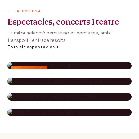
A ESCENA
Espectacles, concerts i teatre
La millor selecció perquè no et perdis res, amb
transport i entrada resolts.
Tots els espectacles
ÚLTIMES PLACES
CIRQUE DU SOLEIL - KURIOS
112€
27 setembre 2026
DES DE
LOS CHICOS DEL CORO - TEATRE
APOLO
EL MAGO POP - TEATRE
79€
29 novembre 2026
DES DE
VICTÒRIA
BALLET AL LICEU - EL
115€
10 desembre 2026
DES DE
TRENCANOUS