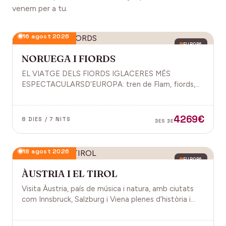
venem per a tu.
16 agost 2026
EUROPA
NORUEGA I FIORDS
EL VIATGE DELS FIORDS IGLACERES MÉS
ESPECTACULARSD’EUROPA: tren de Flam, fiords,
cultura vikinga i molt més.
4269€
8 DIES / 7 NITS
DES DE
18 agost 2026
EUROPA
ÀUSTRIA I EL TIROL
Visita Àustria, país de música i natura, amb ciutats
com Innsbruck, Salzburg i Viena plenes d’història i
encant.