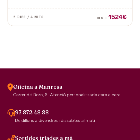
Vence a la Provença fan d'aquest paisatge un indret
digne de visitar. Perfums a Grasse.
1524€
5 DIES / 4 NITS
DES DE
Oficina a Manresa
Carrer del Born, 6 · Atenció personalitzada cara a cara
93 872 48 88
De dilluns a divendres i dissabtes al matí
Sortides triades a mà