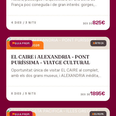
França poc coneguda i de gran interès: gorges,
grutes, pobles medievals i l'impressionant Viaducte
de Millau.
825€
4 DIES / 3 NITS
DES DE
GUIA PROPI
ÀFRICA
4 desembre 2026
EL CAIRE i ALEXANDRIA - PONT
PURÍSSIMA - VIATGE CULTURAL
Oportunitat única de visitar EL CAIRE al complet,
amb els dos grans museus, i ALEXANDRIA inèdita,
amb l'espectacular biblioteca.
1895€
6 DIES / 5 NITS
DES DE
GUIA PROPI
EUROPA