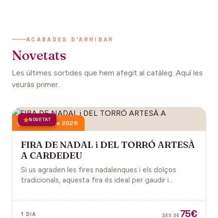
ACABADES D'ARRIBAR
Novetats
Les últimes sortides que hem afegit al catàleg. Aquí les
veuràs primer.
NOVETAT
13 desembre 2026
FIRA DE NADAL i DEL TORRÓ ARTESÀ
A CARDEDEU
Si us agraden les fires nadalenques i els dolços
tradicionals, aquesta fira és ideal per gaudir i
descobrir la màgia del Nadal.
75€
1 DIA
DES DE