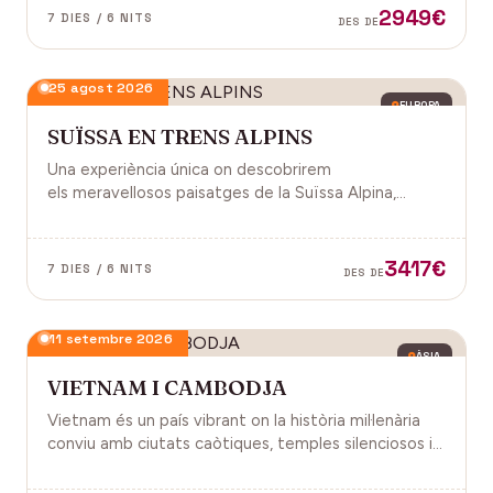
2949€
7 DIES / 6 NITS
DES DE
25 agost 2026
EUROPA
SUÏSSA EN TRENS ALPINS
Una experiència única on descobrirem
els meravellosos paisatges de la Suïssa Alpina,
gràcies als trens panoràmics, la natura, la
gastronomia i molt més!
3417€
7 DIES / 6 NITS
DES DE
11 setembre 2026
ÀSIA
VIETNAM I CAMBODJA
Vietnam és un país vibrant on la història mil·lenària
conviu amb ciutats caòtiques, temples silenciosos i
una naturalesa exuberant d'arrossars, muntanyes i
badies. Cambodja és un murmuri de selva i pedra