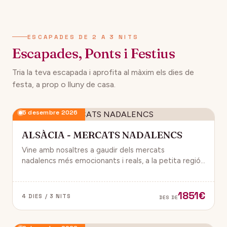
134€
12 desembre 2026
DES DE
ESCAPADES DE 2 A 3 NITS
Escapades, Ponts i Festius
Tria la teva escapada i aprofita al màxim els dies de
festa, a prop o lluny de casa.
5 desembre 2026
ALSÀCIA - MERCATS NADALENCS
Vine amb nosaltres a gaudir dels mercats
nadalencs més emocionants i reals, a la petita regió
de França, Alsàcia.
1851€
4 DIES / 3 NITS
DES DE