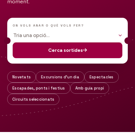
moment.
ON VOLS ANAR O QUÈ VOLS FER?
Tria una opció…
Cerca sortides
Novetats
Excursions d'un dia
Espectacles
Escapades, ponts i festius
Amb guia propi
Circuits seleccionats