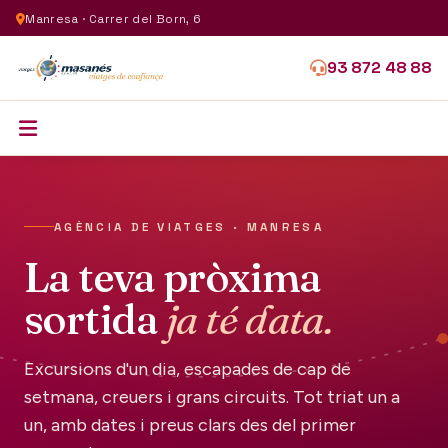
Manresa · Carrer del Born, 6
93 872 48 88
AGÈNCIA DE VIATGES · MANRESA
La teva pròxima
sortida
ja té data.
Excursions d'un dia, escapades de cap de
setmana, creuers i grans circuits. Tot triat un a
un, amb dates i preus clars des del primer