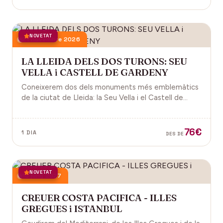
NOVETAT
21 novembre 2026
LA LLEIDA DELS DOS TURONS: SEU
VELLA i CASTELL DE GARDENY
Coneixerem dos dels monuments més emblemàtics
de la ciutat de Lleida: la Seu Vella i el Castell de
Gardeny, ambdós situats dominant la ciutat.
76€
1 DIA
DES DE
NOVETAT
18 juny 2027
CREUER COSTA PACIFICA - ILLES
GREGUES i ISTANBUL