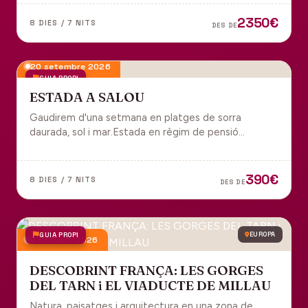
tot inclòs per gaudir plenament de Portugal.
2350€
8 DIES / 7 NITS
DES DE
20 setembre 2026
GUIA PROPI
ESTADA A SALOU
Gaudirem d'una setmana en platges de sorra
daurada, sol i mar.Estada en règim de pensió
completa i sortida en grup des de Manresa.
390€
8 DIES / 7 NITS
DES DE
GUIA PROPI
EUROPA
9 octubre 2026
DESCOBRINT FRANÇA: LES GORGES
DEL TARN i EL VIADUCTE DE MILLAU
Natura, paisatges i arquitectura en una zona de