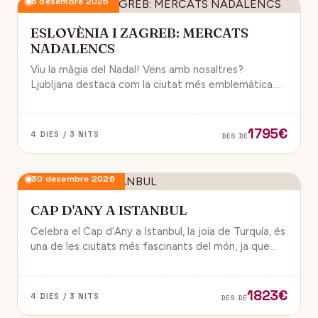
6 desembre 2026
ESLOVÈNIA I ZAGREB: MERCATS
NADALENCS
Viu la màgia del Nadal! Vens amb nosaltres?
Ljubljana destaca com la ciutat més emblemàtica.
Zagreb ha estat reconeguda com una de les millors
destinacions nadalenques d’Europa.
1795€
4 DIES / 3 NITS
DES DE
30 desembre 2026
CAP D'ANY A ISTANBUL
Celebra el Cap d’Any a Istanbul, la joia de Turquía, és
una de les ciutats més fascinants del món, ja que
combina història, cultura i modernitat, on podran
gaudir d’un ambient de festa i alegría.
1823€
4 DIES / 3 NITS
DES DE