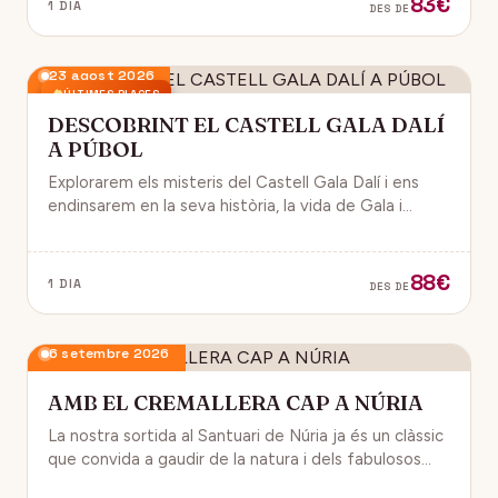
83€
1 DIA
DES DE
23 agost 2026
ÚLTIMES PLACES
DESCOBRINT EL CASTELL GALA DALÍ
A PÚBOL
Explorarem els misteris del Castell Gala Dalí i ens
endinsarem en la seva història, la vida de Gala i
l’univers decoratiu de Dalí.
88€
1 DIA
DES DE
6 setembre 2026
AMB EL CREMALLERA CAP A NÚRIA
La nostra sortida al Santuari de Núria ja és un clàssic
que convida a gaudir de la natura i dels fabulosos
paisatges que veurem des del Cremallera.