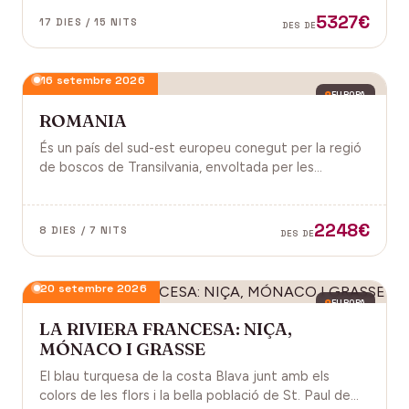
antiga, on els temples d'Angkor emergeixen entre
5327€
17 DIES / 15 NITS
DES DE
arrels.
16 setembre 2026
EUROPA
ROMANIA
És un país del sud-est europeu conegut per la regió
de boscos de Transilvania, envoltada per les
muntanyes Carpats. Castell de Bran, fortalesa del
segle XIV i el Castell de Peles.
2248€
8 DIES / 7 NITS
DES DE
20 setembre 2026
EUROPA
LA RIVIERA FRANCESA: NIÇA,
MÓNACO I GRASSE
El blau turquesa de la costa Blava junt amb els
colors de les flors i la bella població de St. Paul de