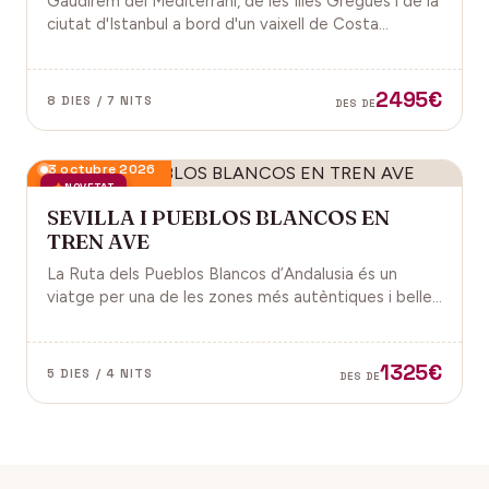
Gaudirem del Mediterrani, de les Illes Gregues i de la
ciutat d'Istanbul a bord d'un vaixell de Costa
Cruceros pel Pont de Sant Joan.
2495€
8 DIES / 7 NITS
DES DE
3 octubre 2026
NOVETAT
SEVILLA I PUEBLOS BLANCOS EN
TREN AVE
La Ruta dels Pueblos Blancos d’Andalusia és un
viatge per una de les zones més autèntiques i belles
del sud d’Espanya, especialment a les províncies de
Cadis i Màlaga. Vens amb nosaltres?
1325€
5 DIES / 4 NITS
DES DE