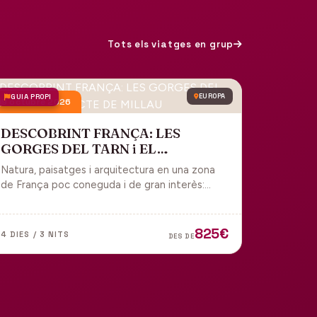
Tots els viatges en grup
GUIA PROPI
EUROPA
9 octubre 2026
DESCOBRINT FRANÇA: LES
GORGES DEL TARN i EL
VIADUCTE DE MILLAU
Natura, paisatges i arquitectura en una zona
de França poc coneguda i de gran interès:
gorges, grutes, pobles medievals i
l'impressionant Viaducte de Millau.
825€
4 DIES / 3 NITS
DES DE