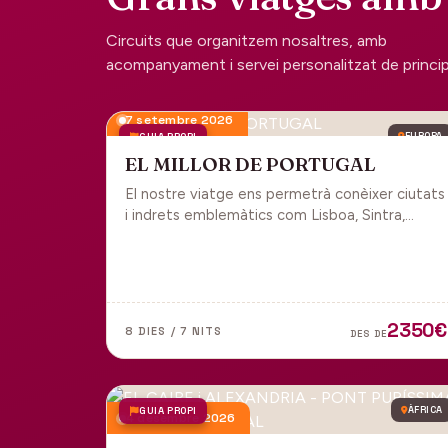
Circuits que organitzem nosaltres, amb
acompanyament i servei personalitzat de principi 
7 setembre 2026
GUIA PROPI
EUROPA
EL MILLOR DE PORTUGAL
El nostre viatge ens permetrà conèixer ciutats
i indrets emblemàtics com Lisboa, Sintra,
Cascais, Estoril, Óbidos, Batalha, Braga,
Guimaraes i Porto. Un tot inclòs per gaudir
plenament de Portugal.
2350€
8 DIES / 7 NITS
DES DE
GUIA PROPI
ÀFRICA
4 desembre 2026