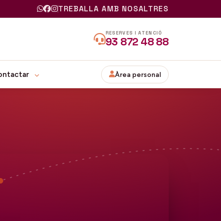
TREBALLA AMB NOSALTRES
RESERVES I ATENCIÓ
93 872 48 88
ontactar
Àrea personal