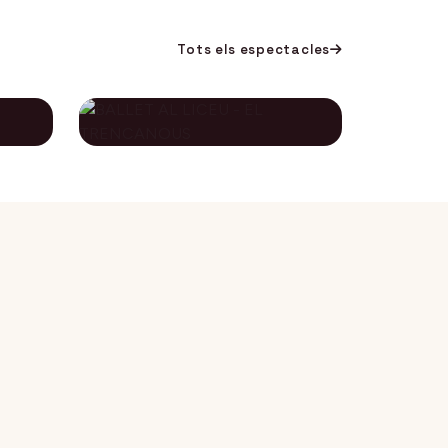
Tots els espectacles
BALLET AL LICEU -
A
EL TRENCANOUS
115€
134€
12 desembre 2026
DES DE