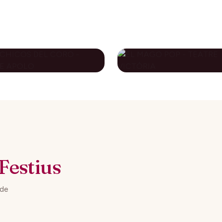
S CHICOS DEL
EL MAGO POP -
RO - TEATRE
TEATRE VICTÒRI
OLO
79€
novembre 2026
10 desembre 2026
DES DE
DES DE
Festius
 de