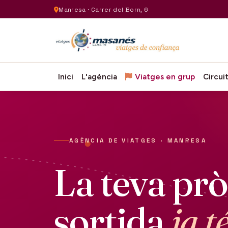
Manresa · Carrer del Born, 6
Inici
L'agència
Viatges en grup
Circui
AGÈNCIA DE VIATGES · MANRESA
La teva pr
sortida
ja t