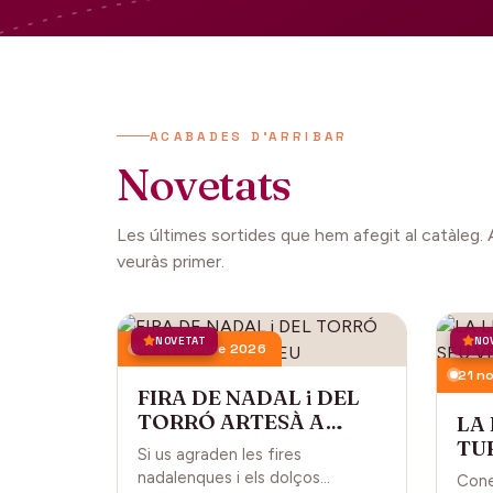
ACABADES D'ARRIBAR
Novetats
Les últimes sortides que hem afegit al catàleg. 
veuràs primer.
NOVETAT
NO
13 desembre 2026
21 n
FIRA DE NADAL i DEL
TORRÓ ARTESÀ A
LA
CARDEDEU
TUR
Si us agraden les fires
CA
nadalenques i els dolços
Cone