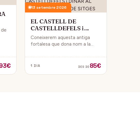
13 setembre 2026
RA
EL CASTELL DE
CASTELLDEFELS i
i de
DINAR AL PASSEIG
Coneixerem aquesta antiga
MARITIM DE SITGES
 i
fortalesa que dona nom a la
ue
ciutat i que està construïda en
un punt estratègic amb vistes al
mar Mediterrani.
93€
85€
1 DIA
DES DE