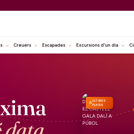
ts
Creuers
Escapades
Excursions d'un dia
C
òxima
ÚLTIMES
PLACES
é data.