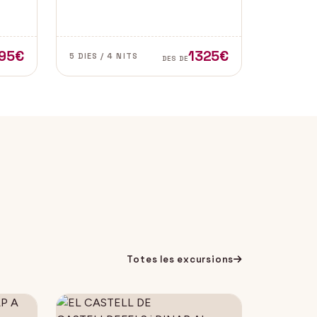
l de
de les zones més autèntiques i
e
belles del sud d’Espanya,
especialment a les províncies de
Cadis i Màlaga. Vens amb
95€
1325€
5 DIES / 4 NITS
DES DE
nosaltres?
Totes les excursions