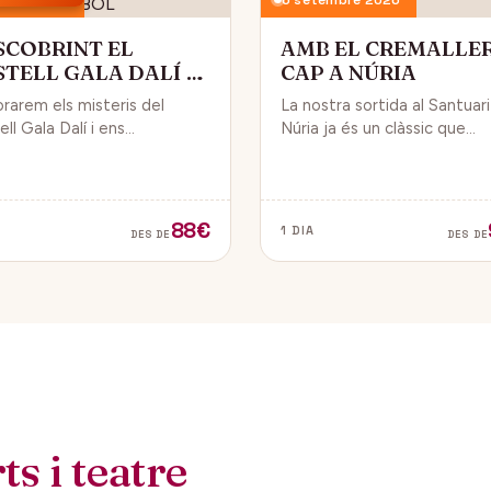
SCOBRINT EL
AMB EL CREMALLE
STELL GALA DALÍ A
CAP A NÚRIA
BOL
orarem els misteris del
La nostra sortida al Santuar
ll Gala Dalí i ens
Núria ja és un clàssic que
sarem en la seva història, la
convida a gaudir de la natura
de Gala i l’univers decoratiu
dels fabulosos paisatges q
lí.
veurem des del Cremallera.
88€
1 DIA
DES DE
DES DE
s i teatre