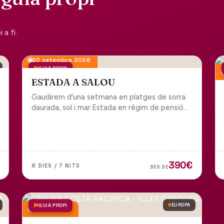
a fi.
20 setembre 2026
GUIA PROPI
ESTADA A SALOU
Gaudirem d'una setmana en platges de sorra
daurada, sol i mar.Estada en règim de pensió
completa i sortida en grup des de Manresa.
390€
8 DIES / 7 NITS
DES DE
GUIA PROPI
EUROPA
18 juny 2027