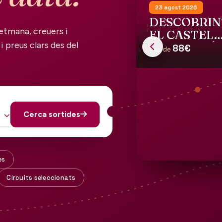
23 agost 2026
DESCOBRIN
etmana, creuers i
EL CASTELL
i preus clars des del
GALA DALÍ 
88€
des de
PÚBOL
Cerca sortides
es
Circuits seleccionats