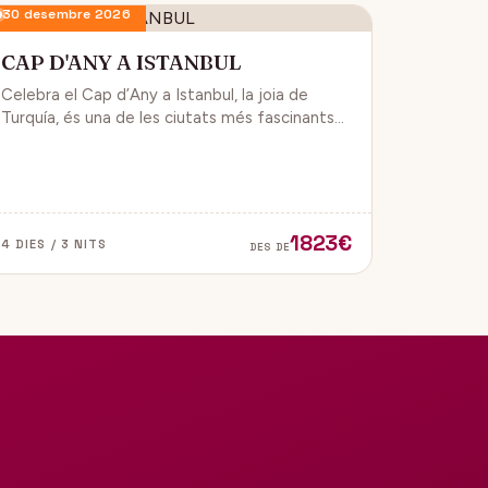
30 desembre 2026
CAP D'ANY A ISTANBUL
Celebra el Cap d’Any a Istanbul, la joia de
Turquía, és una de les ciutats més fascinants
del món, ja que combina història, cultura i
modernitat, on podran gaudir d’un ambient de
festa i alegría.
1823€
4 DIES / 3 NITS
DES DE