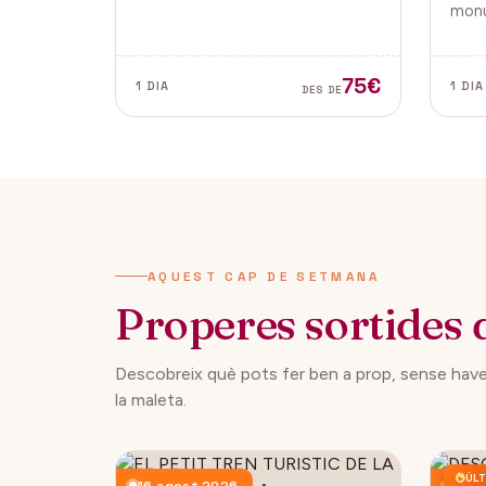
tradicionals, aquesta fira és ideal
monu
per gaudir i descobrir la màgia
de la
del Nadal.
Vella
ambd
75€
1 DIA
1 DIA
DES DE
ciuta
AQUEST CAP DE SETMANA
Properes sortides 
Descobreix què pots fer ben a prop, sense have
la maleta.
ÚLT
16 agost 2026
23 a