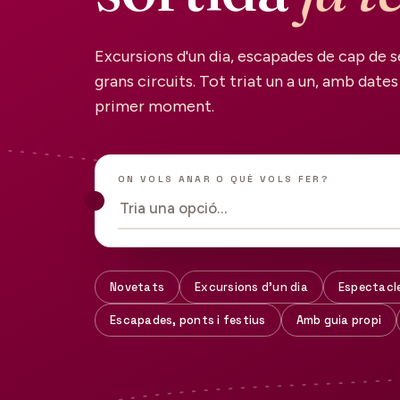
Excursions d'un dia, escapades de cap de s
grans circuits. Tot triat un a un, amb dates 
primer moment.
ON VOLS ANAR O QUÈ VOLS FER?
Tria una opció…
Novetats
Excursions d'un dia
Espectacl
Escapades, ponts i festius
Amb guia propi