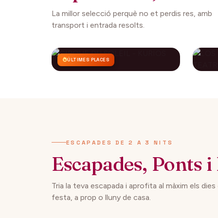
La millor selecció perquè no et perdis res, amb
transport i entrada resolts.
ÚLTIMES PLACES
CIRQUE DU SOLEIL -
LO
KURIOS
CO
AP
112€
27 setembre 2026
29 
DES DE
ESCAPADES DE 2 A 3 NITS
Escapades, Ponts i 
Tria la teva escapada i aprofita al màxim els dies
festa, a prop o lluny de casa.