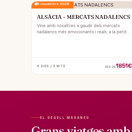
5 desembre 2026
ALSÀCIA - MERCATS NADALENCS
Vine amb nosaltres a gaudir dels mercats
nadalencs més emocionants i reals, a la petita
regió de França, Alsàcia.
1851€
4 DIES / 3 NITS
DES DE
EL SEGELL MASANÉS
Grans viatges amb 