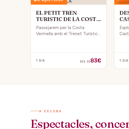
EL PETIT TREN
DE
TURISTIC DE LA COSTA
CA
VERMELLA
PÚ
Passejarem per la Costa
Expl
Vermella amb el Trenet Turístic,
Caste
gaudint de Collioure i Port-
endin
Vendrés i d'unes magnífiques
vida 
vistes de la Mar Mediterrània.
de Da
83€
1 DIA
1 DIA
DES DE
A ESCENA
Espectacles, concert