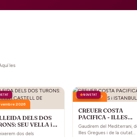
Aquí les
VETAT
NOVETAT
18 juny 2027
ovembre 2026
CREUER COSTA
PACIFICA - ILLES
 LLEIDA DELS DOS
GREGUES i ISTANBU
ONS: SEU VELLA i
Gaudirem del Mediterrani, d
STELL DE GARDENY
Illes Gregues i de la ciutat
ixerem dos dels