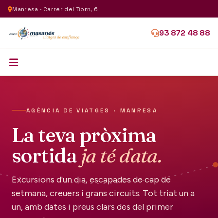
Manresa · Carrer del Born, 6
93 872 48 88
AGÈNCIA DE VIATGES · MANRESA
La teva pròxima
sortida
ja té data.
Excursions d'un dia, escapades de cap de
setmana, creuers i grans circuits. Tot triat un a
un, amb dates i preus clars des del primer