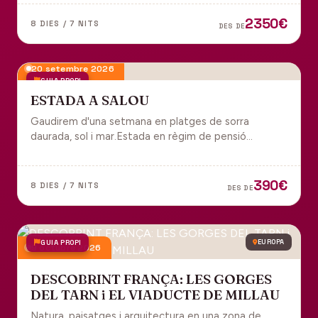
tot inclòs per gaudir plenament de Portugal.
2350€
8 DIES / 7 NITS
DES DE
20 setembre 2026
GUIA PROPI
ESTADA A SALOU
Gaudirem d'una setmana en platges de sorra
daurada, sol i mar.Estada en règim de pensió
completa i sortida en grup des de Manresa.
390€
8 DIES / 7 NITS
DES DE
GUIA PROPI
EUROPA
9 octubre 2026
DESCOBRINT FRANÇA: LES GORGES
DEL TARN i EL VIADUCTE DE MILLAU
Natura, paisatges i arquitectura en una zona de