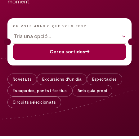
moment.
ON VOLS ANAR O QUÈ VOLS FER?
Tria una opció…
Cerca sortides
Novetats
Excursions d'un dia
Espectacles
Escapades, ponts i festius
Amb guia propi
Circuits seleccionats