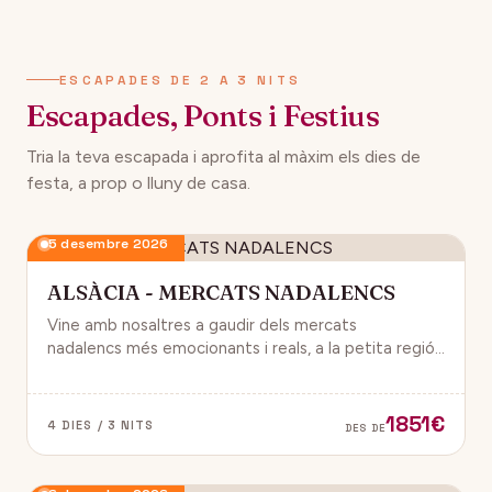
134€
12 desembre 2026
DES DE
ESCAPADES DE 2 A 3 NITS
Escapades, Ponts i Festius
Tria la teva escapada i aprofita al màxim els dies de
festa, a prop o lluny de casa.
5 desembre 2026
ALSÀCIA - MERCATS NADALENCS
Vine amb nosaltres a gaudir dels mercats
nadalencs més emocionants i reals, a la petita regió
de França, Alsàcia.
1851€
4 DIES / 3 NITS
DES DE