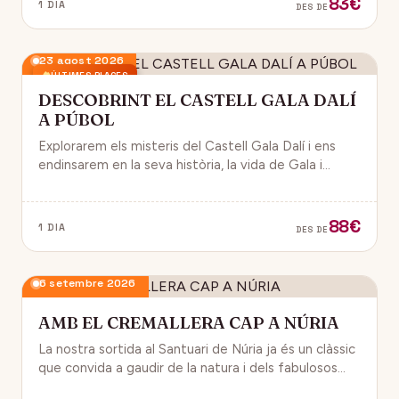
83€
1 DIA
DES DE
23 agost 2026
ÚLTIMES PLACES
DESCOBRINT EL CASTELL GALA DALÍ
A PÚBOL
Explorarem els misteris del Castell Gala Dalí i ens
endinsarem en la seva història, la vida de Gala i
l’univers decoratiu de Dalí.
88€
1 DIA
DES DE
6 setembre 2026
AMB EL CREMALLERA CAP A NÚRIA
La nostra sortida al Santuari de Núria ja és un clàssic
que convida a gaudir de la natura i dels fabulosos
paisatges que veurem des del Cremallera.