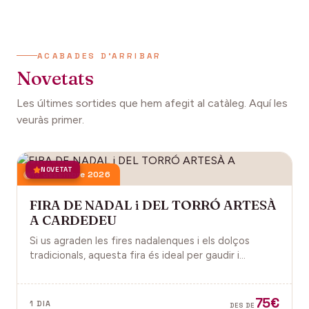
ACABADES D'ARRIBAR
Novetats
Les últimes sortides que hem afegit al catàleg. Aquí les
veuràs primer.
NOVETAT
13 desembre 2026
FIRA DE NADAL i DEL TORRÓ ARTESÀ
A CARDEDEU
Si us agraden les fires nadalenques i els dolços
tradicionals, aquesta fira és ideal per gaudir i
descobrir la màgia del Nadal.
75€
1 DIA
DES DE