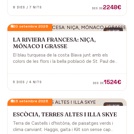
2248€
8 DIES / 7 NITS
DES DE
20 setembre 2026
EUROPA
LA RIVIERA FRANCESA: NIÇA,
MÓNACO I GRASSE
El blau turquesa de la costa Blava junt amb els
colors de les flors i la bella població de St. Paul de
Vence a la Provença fan d'aquest paisatge un indret
digne de visitar. Perfums a Grasse.
1524€
5 DIES / 4 NITS
DES DE
23 setembre 2026
EUROPA
ESCÒCIA, TERRES ALTES I ILLA SKYE
Terra de Castells i d'història, de paisatges verds i
clima canviant. Haggis, gaita i Kilt son sense cap