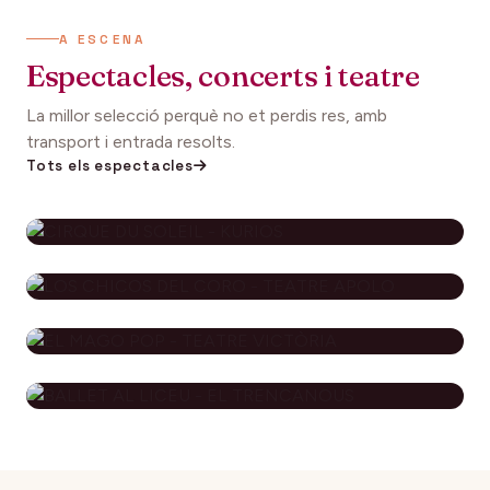
A ESCENA
Espectacles, concerts i teatre
La millor selecció perquè no et perdis res, amb
transport i entrada resolts.
Tots els espectacles
CIRQUE DU SOLEIL - KURIOS
112€
27 setembre 2026
DES DE
LOS CHICOS DEL CORO - TEATRE
APOLO
EL MAGO POP - TEATRE
79€
29 novembre 2026
DES DE
VICTÒRIA
BALLET AL LICEU - EL
115€
10 desembre 2026
DES DE
TRENCANOUS