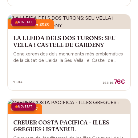
NOVETAT
21 novembre 2026
LA LLEIDA DELS DOS TURONS: SEU
VELLA i CASTELL DE GARDENY
Coneixerem dos dels monuments més emblemàtics
de la ciutat de Lleida: la Seu Vella i el Castell de
Gardeny, ambdós situats dominant la ciutat.
76€
1 DIA
DES DE
NOVETAT
18 juny 2027
CREUER COSTA PACIFICA - ILLES
GREGUES i ISTANBUL