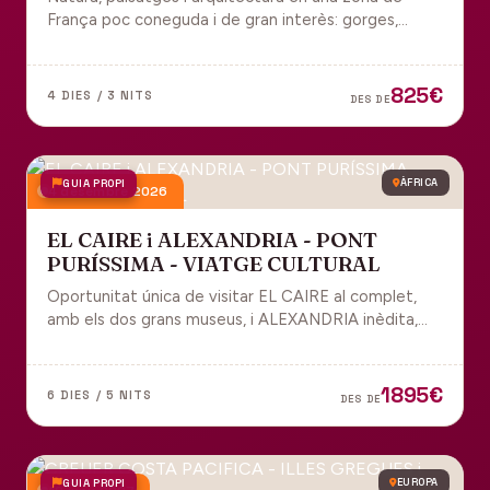
França poc coneguda i de gran interès: gorges,
grutes, pobles medievals i l'impressionant Viaducte
de Millau.
825€
4 DIES / 3 NITS
DES DE
GUIA PROPI
ÀFRICA
4 desembre 2026
EL CAIRE i ALEXANDRIA - PONT
PURÍSSIMA - VIATGE CULTURAL
Oportunitat única de visitar EL CAIRE al complet,
amb els dos grans museus, i ALEXANDRIA inèdita,
amb l'espectacular biblioteca.
1895€
6 DIES / 5 NITS
DES DE
GUIA PROPI
EUROPA