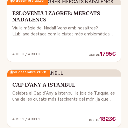
6 desembre 2026
ESLOVÈNIA I ZAGREB: MERCATS
NADALENCS
Viu la màgia del Nadal! Vens amb nosaltres?
Ljubljana destaca com la ciutat més emblemàtica.
Zagreb ha estat reconeguda com una de les millors
destinacions nadalenques d’Europa.
1795€
4 DIES / 3 NITS
DES DE
30 desembre 2026
CAP D'ANY A ISTANBUL
Celebra el Cap d’Any a Istanbul, la joia de Turquía, és
una de les ciutats més fascinants del món, ja que
combina història, cultura i modernitat, on podran
gaudir d’un ambient de festa i alegría.
1823€
4 DIES / 3 NITS
DES DE