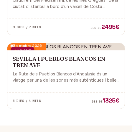
Gaudirem del Mediterrani, de les Illes Gregues i de la
ciutat d'Istanbul a bord d'un vaixell de Costa
Cruceros pel Pont de Sant Joan.
2495€
8 DIES / 7 NITS
DES DE
3 octubre 2026
NOVETAT
SEVILLA I PUEBLOS BLANCOS EN
TREN AVE
La Ruta dels Pueblos Blancos d’Andalusia és un
viatge per una de les zones més autèntiques i belles
del sud d’Espanya, especialment a les províncies de
Cadis i Màlaga. Vens amb nosaltres?
1325€
5 DIES / 4 NITS
DES DE