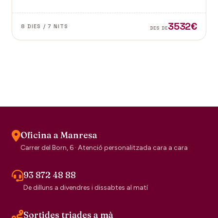
dubte el segell de la tradició escocesa.
3532€
8 DIES / 7 NITS
DES DE
Oficina a Manresa
Carrer del Born, 6 · Atenció personalitzada cara a cara
93 872 48 88
De dilluns a divendres i dissabtes al matí
Sortides triades a mà