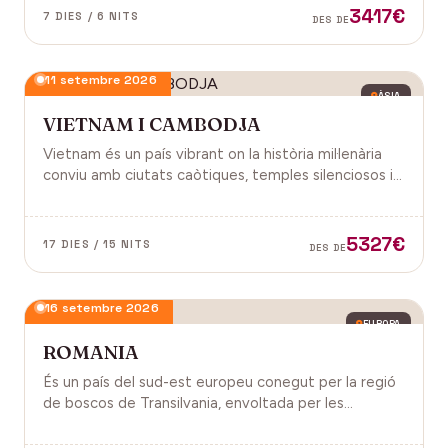
3417€
7 DIES / 6 NITS
DES DE
11 setembre 2026
ÀSIA
VIETNAM I CAMBODJA
Vietnam és un país vibrant on la història mil·lenària
conviu amb ciutats caòtiques, temples silenciosos i
una naturalesa exuberant d'arrossars, muntanyes i
badies. Cambodja és un murmuri de selva i pedra
antiga, on els temples d'Angkor emergeixen entre
5327€
17 DIES / 15 NITS
DES DE
arrels.
16 setembre 2026
EUROPA
ROMANIA
És un país del sud-est europeu conegut per la regió
de boscos de Transilvania, envoltada per les
muntanyes Carpats. Castell de Bran, fortalesa del
segle XIV i el Castell de Peles.