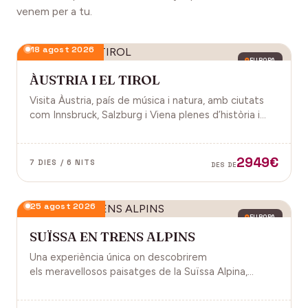
venem per a tu.
18 agost 2026
EUROPA
ÀUSTRIA I EL TIROL
Visita Àustria, país de música i natura, amb ciutats
com Innsbruck, Salzburg i Viena plenes d’història i
encant.
2949€
7 DIES / 6 NITS
DES DE
25 agost 2026
EUROPA
SUÏSSA EN TRENS ALPINS
Una experiència única on descobrirem
els meravellosos paisatges de la Suïssa Alpina,
gràcies als trens panoràmics, la natura, la
gastronomia i molt més!