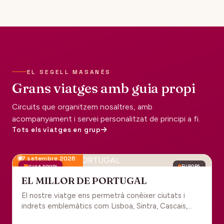
EL SEGELL MASANÉS
Grans viatges amb guia propi
Circuits que organitzem nosaltres, amb
acompanyament i servei personalitzat de principi a fi.
Tots els viatges en grup
7 setembre 2026
GUIA PROPI
EUROPA
EL MILLOR DE PORTUGAL
El nostre viatge ens permetrà conèixer ciutats i
indrets emblemàtics com Lisboa, Sintra, Cascais,
Estoril, Óbidos, Batalha, Braga, Guimaraes i Porto. Un