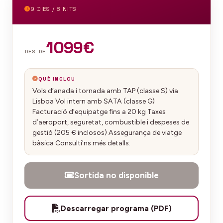
9 DIES / 8 NITS
1099€
DES DE
QUÈ INCLOU
Vols d’anada i tornada amb TAP (classe S) via
Lisboa Vol intern amb SATA (classe G)
Facturació d’equipatge fins a 20 kg Taxes
d’aeroport, seguretat, combustible i despeses de
gestió (205 € inclosos) Assegurança de viatge
bàsica Consulti'ns més detalls.
Sortida no disponible
Descarregar programa (PDF)