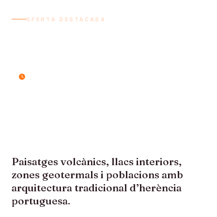
OFERTA DESTACADA
AÇORES, SAO MIGUEL I
TERCEIRA
9 dies / 8 nits
Paisatges volcànics, llacs interiors,
zones geotermals i poblacions amb
arquitectura tradicional d’herència
portuguesa.