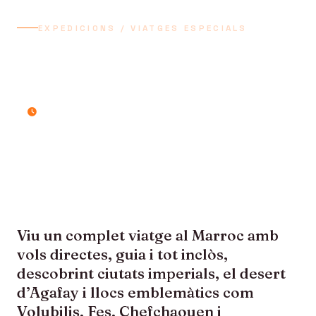
EXPEDICIONS / VIATGES ESPECIALS
MARROC, CIUTATS
IMPERIALS
8 dies / 7 nits
Viu un complet viatge al Marroc amb
vols directes, guia i tot inclòs,
descobrint ciutats imperials, el desert
d’Agafay i llocs emblemàtics com
Volubilis, Fes, Chefchaouen i