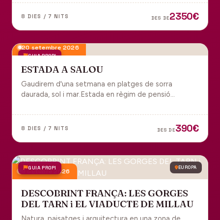
tot inclòs per gaudir plenament de Portugal.
2350€
8 DIES / 7 NITS
DES DE
20 setembre 2026
GUIA PROPI
ESTADA A SALOU
Gaudirem d'una setmana en platges de sorra
daurada, sol i mar.Estada en règim de pensió
completa i sortida en grup des de Manresa.
390€
8 DIES / 7 NITS
DES DE
GUIA PROPI
EUROPA
9 octubre 2026
DESCOBRINT FRANÇA: LES GORGES
DEL TARN i EL VIADUCTE DE MILLAU
Natura, paisatges i arquitectura en una zona de