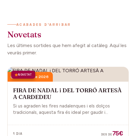
ACABADES D'ARRIBAR
Novetats
Les últimes sortides que hem afegit al catàleg. Aquí les
veuràs primer.
NOVETAT
13 desembre 2026
FIRA DE NADAL i DEL TORRÓ ARTESÀ
A CARDEDEU
Si us agraden les fires nadalenques i els dolços
tradicionals, aquesta fira és ideal per gaudir i
descobrir la màgia del Nadal.
75€
1 DIA
DES DE