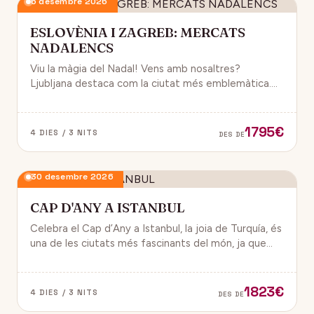
6 desembre 2026
ESLOVÈNIA I ZAGREB: MERCATS
NADALENCS
Viu la màgia del Nadal! Vens amb nosaltres?
Ljubljana destaca com la ciutat més emblemàtica.
Zagreb ha estat reconeguda com una de les millors
destinacions nadalenques d’Europa.
1795€
4 DIES / 3 NITS
DES DE
30 desembre 2026
CAP D'ANY A ISTANBUL
Celebra el Cap d’Any a Istanbul, la joia de Turquía, és
una de les ciutats més fascinants del món, ja que
combina història, cultura i modernitat, on podran
gaudir d’un ambient de festa i alegría.
1823€
4 DIES / 3 NITS
DES DE