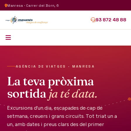
Manresa · Carrer del Born, 6
93 872 48 88
AGÈNCIA DE VIATGES · MANRESA
La teva pròxima
sortida
ja té data.
Excursions d'un dia, escapades de cap de
setmana, creuers i grans circuits. Tot triat un a
un, amb dates i preus clars des del primer