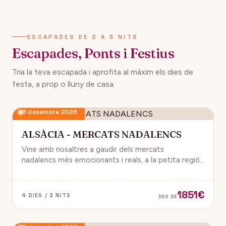
134€
12 desembre 2026
DES DE
ESCAPADES DE 2 A 3 NITS
Escapades, Ponts i Festius
Tria la teva escapada i aprofita al màxim els dies de
festa, a prop o lluny de casa.
5 desembre 2026
ALSÀCIA - MERCATS NADALENCS
Vine amb nosaltres a gaudir dels mercats
nadalencs més emocionants i reals, a la petita regió
de França, Alsàcia.
1851€
4 DIES / 3 NITS
DES DE