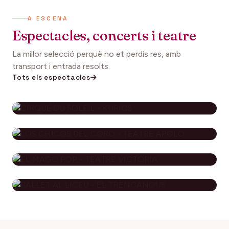
A ESCENA
Espectacles, concerts i teatre
La millor selecció perquè no et perdis res, amb
transport i entrada resolts.
Tots els espectacles
CIRQUE DU SOLEIL - KURIOS
112€
27 setembre 2026
DES DE
LOS CHICOS DEL CORO - TEATRE
APOLO
EL MAGO POP - TEATRE
79€
29 novembre 2026
DES DE
VICTÒRIA
BALLET AL LICEU - EL
115€
10 desembre 2026
DES DE
TRENCANOUS