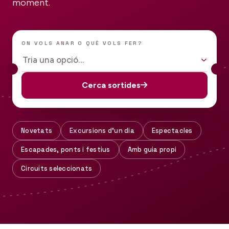
moment.
ON VOLS ANAR O QUÈ VOLS FER?
Tria una opció…
Cerca sortides
Novetats
Excursions d'un dia
Espectacles
Escapades, ponts i festius
Amb guia propi
Circuits seleccionats