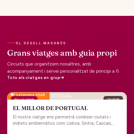
EL SEGELL MASANÉS
Grans viatges amb guia propi
Circuits que organitzem nosaltres, amb
acompanyament i servei personalitzat de principi a fi.
Tots els viatges en grup
7 setembre 2026
GUIA PROPI
EUROPA
EL MILLOR DE PORTUGAL
El nostre viatge ens permetrà conèixer ciutats i
indrets emblemàtics com Lisboa, Sintra, Cascais,
Estoril, Óbidos, Batalha, Braga, Guimaraes i Porto. Un