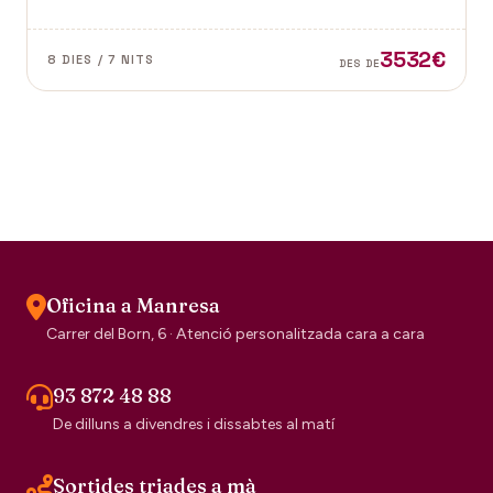
dubte el segell de la tradició escocesa.
3532€
8 DIES / 7 NITS
DES DE
Oficina a Manresa
Carrer del Born, 6 · Atenció personalitzada cara a cara
93 872 48 88
De dilluns a divendres i dissabtes al matí
Sortides triades a mà