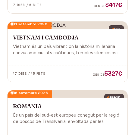
3417€
7 DIES / 6 NITS
DES DE
11 setembre 2026
ÀSIA
VIETNAM I CAMBODJA
Vietnam és un país vibrant on la història mil·lenària
conviu amb ciutats caòtiques, temples silenciosos i
una naturalesa exuberant d'arrossars, muntanyes i
badies. Cambodja és un murmuri de selva i pedra
antiga, on els temples d'Angkor emergeixen entre
5327€
17 DIES / 15 NITS
DES DE
arrels.
16 setembre 2026
EUROPA
ROMANIA
És un país del sud-est europeu conegut per la regió
de boscos de Transilvania, envoltada per les
muntanyes Carpats. Castell de Bran, fortalesa del
segle XIV i el Castell de Peles.