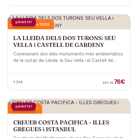
NOVETAT
21 novembre 2026
LA LLEIDA DELS DOS TURONS: SEU
VELLA i CASTELL DE GARDENY
Coneixerem dos dels monuments més emblemàtics
de la ciutat de Lleida: la Seu Vella i el Castell de
Gardeny, ambdós situats dominant la ciutat.
76€
1 DIA
DES DE
NOVETAT
18 juny 2027
CREUER COSTA PACIFICA - ILLES
GREGUES i ISTANBUL