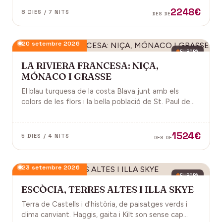
2248€
8 DIES / 7 NITS
DES DE
20 setembre 2026
EUROPA
LA RIVIERA FRANCESA: NIÇA,
MÓNACO I GRASSE
El blau turquesa de la costa Blava junt amb els
colors de les flors i la bella població de St. Paul de
Vence a la Provença fan d'aquest paisatge un indret
digne de visitar. Perfums a Grasse.
1524€
5 DIES / 4 NITS
DES DE
23 setembre 2026
EUROPA
ESCÒCIA, TERRES ALTES I ILLA SKYE
Terra de Castells i d'història, de paisatges verds i
clima canviant. Haggis, gaita i Kilt son sense cap