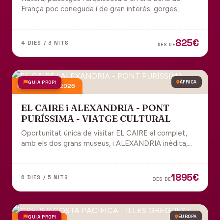
França poc coneguda i de gran interès: gorges,
grutes, pobles medievals i l'impressionant Viaducte
de Millau.
825€
4 DIES / 3 NITS
DES DE
GUIA PROPI
ÀFRICA
4 desembre 2026
EL CAIRE i ALEXANDRIA - PONT
PURÍSSIMA - VIATGE CULTURAL
Oportunitat única de visitar EL CAIRE al complet,
amb els dos grans museus, i ALEXANDRIA inèdita,
amb l'espectacular biblioteca.
1895€
6 DIES / 5 NITS
DES DE
GUIA PROPI
EUROPA