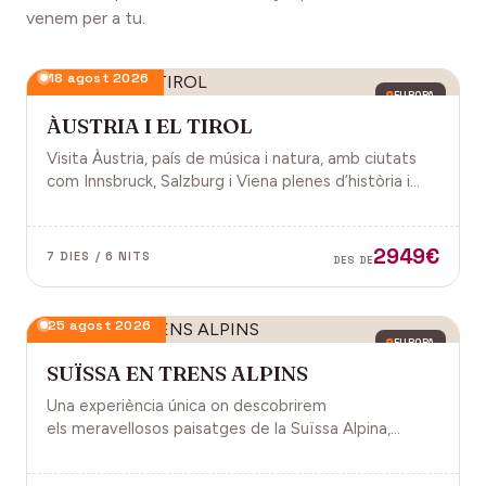
venem per a tu.
18 agost 2026
EUROPA
ÀUSTRIA I EL TIROL
Visita Àustria, país de música i natura, amb ciutats
com Innsbruck, Salzburg i Viena plenes d’història i
encant.
2949€
7 DIES / 6 NITS
DES DE
25 agost 2026
EUROPA
SUÏSSA EN TRENS ALPINS
Una experiència única on descobrirem
els meravellosos paisatges de la Suïssa Alpina,
gràcies als trens panoràmics, la natura, la
gastronomia i molt més!