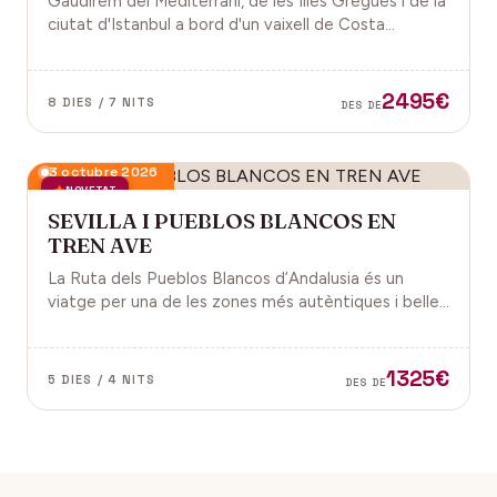
Gaudirem del Mediterrani, de les Illes Gregues i de la
ciutat d'Istanbul a bord d'un vaixell de Costa
Cruceros pel Pont de Sant Joan.
2495€
8 DIES / 7 NITS
DES DE
3 octubre 2026
NOVETAT
SEVILLA I PUEBLOS BLANCOS EN
TREN AVE
La Ruta dels Pueblos Blancos d’Andalusia és un
viatge per una de les zones més autèntiques i belles
del sud d’Espanya, especialment a les províncies de
Cadis i Màlaga. Vens amb nosaltres?
1325€
5 DIES / 4 NITS
DES DE