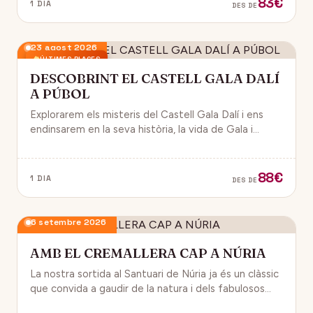
83€
1 DIA
DES DE
23 agost 2026
ÚLTIMES PLACES
DESCOBRINT EL CASTELL GALA DALÍ
A PÚBOL
Explorarem els misteris del Castell Gala Dalí i ens
endinsarem en la seva història, la vida de Gala i
l’univers decoratiu de Dalí.
88€
1 DIA
DES DE
6 setembre 2026
AMB EL CREMALLERA CAP A NÚRIA
La nostra sortida al Santuari de Núria ja és un clàssic
que convida a gaudir de la natura i dels fabulosos
paisatges que veurem des del Cremallera.