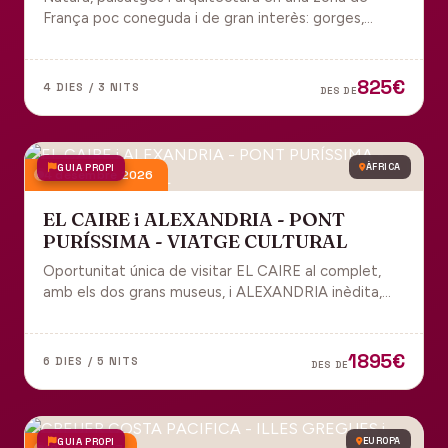
França poc coneguda i de gran interès: gorges,
grutes, pobles medievals i l'impressionant Viaducte
de Millau.
825€
4 DIES / 3 NITS
DES DE
GUIA PROPI
ÀFRICA
4 desembre 2026
EL CAIRE i ALEXANDRIA - PONT
PURÍSSIMA - VIATGE CULTURAL
Oportunitat única de visitar EL CAIRE al complet,
amb els dos grans museus, i ALEXANDRIA inèdita,
amb l'espectacular biblioteca.
1895€
6 DIES / 5 NITS
DES DE
GUIA PROPI
EUROPA