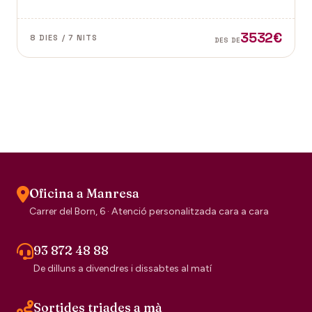
dubte el segell de la tradició escocesa.
3532€
8 DIES / 7 NITS
DES DE
Oficina a Manresa
Carrer del Born, 6 · Atenció personalitzada cara a cara
93 872 48 88
De dilluns a divendres i dissabtes al matí
Sortides triades a mà