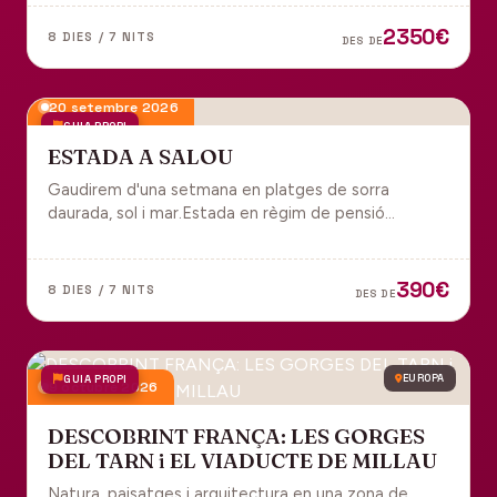
tot inclòs per gaudir plenament de Portugal.
2350€
8 DIES / 7 NITS
DES DE
20 setembre 2026
GUIA PROPI
ESTADA A SALOU
Gaudirem d'una setmana en platges de sorra
daurada, sol i mar.Estada en règim de pensió
completa i sortida en grup des de Manresa.
390€
8 DIES / 7 NITS
DES DE
GUIA PROPI
EUROPA
9 octubre 2026
DESCOBRINT FRANÇA: LES GORGES
DEL TARN i EL VIADUCTE DE MILLAU
Natura, paisatges i arquitectura en una zona de