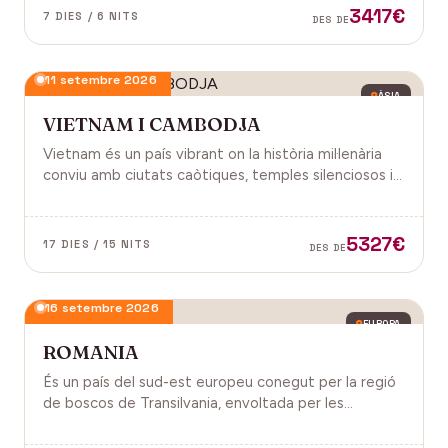
3417€
7 DIES / 6 NITS
DES DE
11 setembre 2026
ÀSIA
VIETNAM I CAMBODJA
Vietnam és un país vibrant on la història mil·lenària
conviu amb ciutats caòtiques, temples silenciosos i
una naturalesa exuberant d'arrossars, muntanyes i
badies. Cambodja és un murmuri de selva i pedra
antiga, on els temples d'Angkor emergeixen entre
5327€
17 DIES / 15 NITS
DES DE
arrels.
16 setembre 2026
EUROPA
ROMANIA
És un país del sud-est europeu conegut per la regió
de boscos de Transilvania, envoltada per les
muntanyes Carpats. Castell de Bran, fortalesa del
segle XIV i el Castell de Peles.