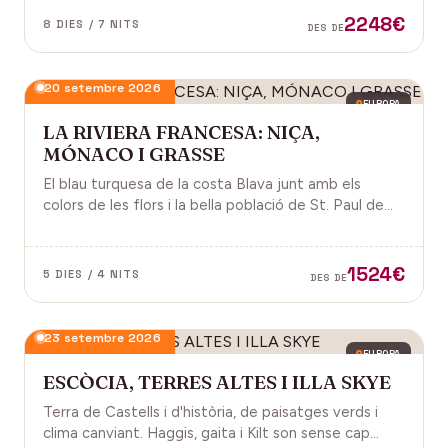
2248€
8 DIES / 7 NITS
DES DE
20 setembre 2026
EUROPA
LA RIVIERA FRANCESA: NIÇA,
MÓNACO I GRASSE
El blau turquesa de la costa Blava junt amb els
colors de les flors i la bella població de St. Paul de
Vence a la Provença fan d'aquest paisatge un indret
digne de visitar. Perfums a Grasse.
1524€
5 DIES / 4 NITS
DES DE
23 setembre 2026
EUROPA
ESCÒCIA, TERRES ALTES I ILLA SKYE
Terra de Castells i d'història, de paisatges verds i
clima canviant. Haggis, gaita i Kilt son sense cap