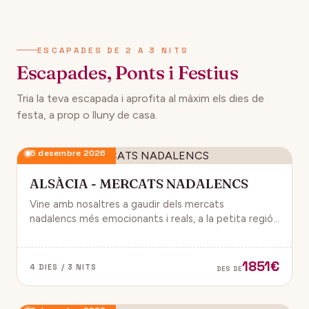
134€
12 desembre 2026
DES DE
ESCAPADES DE 2 A 3 NITS
Escapades, Ponts i Festius
Tria la teva escapada i aprofita al màxim els dies de
festa, a prop o lluny de casa.
5 desembre 2026
ALSÀCIA - MERCATS NADALENCS
Vine amb nosaltres a gaudir dels mercats
nadalencs més emocionants i reals, a la petita regió
de França, Alsàcia.
1851€
4 DIES / 3 NITS
DES DE