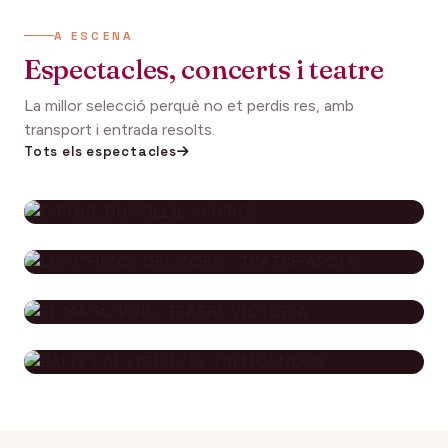
A ESCENA
Espectacles, concerts i teatre
La millor selecció perquè no et perdis res, amb
transport i entrada resolts.
Tots els espectacles
CIRQUE DU SOLEIL - KURIOS
112€
27 setembre 2026
DES DE
LOS CHICOS DEL CORO - TEATRE
APOLO
EL MAGO POP - TEATRE
79€
29 novembre 2026
DES DE
VICTÒRIA
BALLET AL LICEU - EL
115€
10 desembre 2026
DES DE
TRENCANOUS