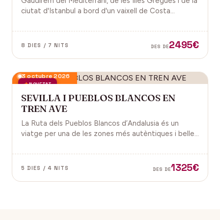
Gaudirem del Mediterrani, de les Illes Gregues i de la
ciutat d'Istanbul a bord d'un vaixell de Costa
Cruceros pel Pont de Sant Joan.
2495€
8 DIES / 7 NITS
DES DE
3 octubre 2026
NOVETAT
SEVILLA I PUEBLOS BLANCOS EN
TREN AVE
La Ruta dels Pueblos Blancos d’Andalusia és un
viatge per una de les zones més autèntiques i belles
del sud d’Espanya, especialment a les províncies de
Cadis i Màlaga. Vens amb nosaltres?
1325€
5 DIES / 4 NITS
DES DE