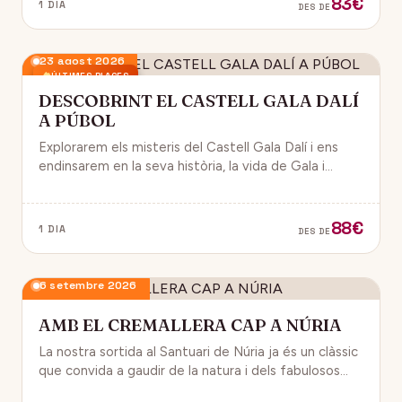
83€
1 DIA
DES DE
23 agost 2026
ÚLTIMES PLACES
DESCOBRINT EL CASTELL GALA DALÍ
A PÚBOL
Explorarem els misteris del Castell Gala Dalí i ens
endinsarem en la seva història, la vida de Gala i
l’univers decoratiu de Dalí.
88€
1 DIA
DES DE
6 setembre 2026
AMB EL CREMALLERA CAP A NÚRIA
La nostra sortida al Santuari de Núria ja és un clàssic
que convida a gaudir de la natura i dels fabulosos
paisatges que veurem des del Cremallera.