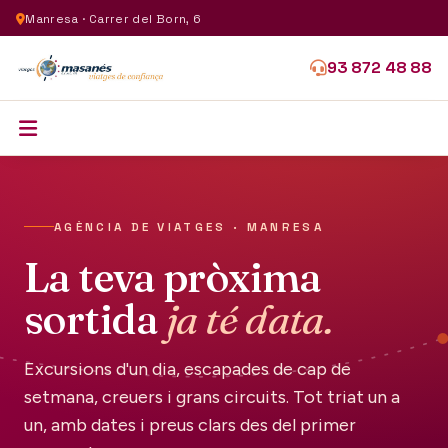
Manresa · Carrer del Born, 6
93 872 48 88
AGÈNCIA DE VIATGES · MANRESA
La teva pròxima
sortida
ja té data.
Excursions d'un dia, escapades de cap de
setmana, creuers i grans circuits. Tot triat un a
un, amb dates i preus clars des del primer