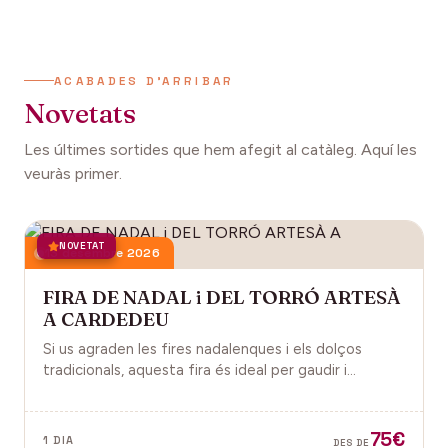
ACABADES D'ARRIBAR
Novetats
Les últimes sortides que hem afegit al catàleg. Aquí les
veuràs primer.
NOVETAT
13 desembre 2026
FIRA DE NADAL i DEL TORRÓ ARTESÀ
A CARDEDEU
Si us agraden les fires nadalenques i els dolços
tradicionals, aquesta fira és ideal per gaudir i
descobrir la màgia del Nadal.
75€
1 DIA
DES DE