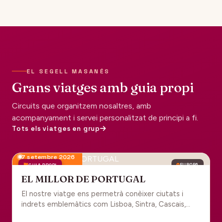
EL SEGELL MASANÉS
Grans viatges amb guia propi
Circuits que organitzem nosaltres, amb
acompanyament i servei personalitzat de principi a fi.
Tots els viatges en grup
7 setembre 2026
GUIA PROPI
EUROPA
EL MILLOR DE PORTUGAL
El nostre viatge ens permetrà conèixer ciutats i
indrets emblemàtics com Lisboa, Sintra, Cascais,
Estoril, Óbidos, Batalha, Braga, Guimaraes i Porto. Un