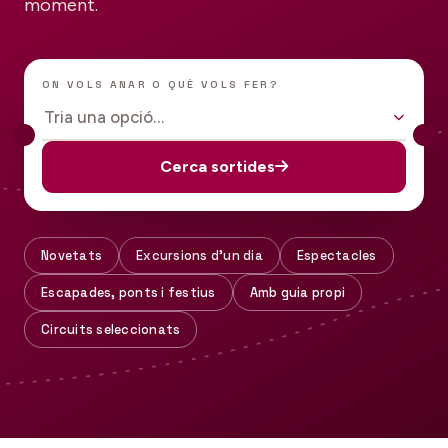
moment.
ON VOLS ANAR O QUÈ VOLS FER?
Tria una opció…
Cerca sortides
Novetats
Excursions d'un dia
Espectacles
Escapades, ponts i festius
Amb guia propi
Circuits seleccionats