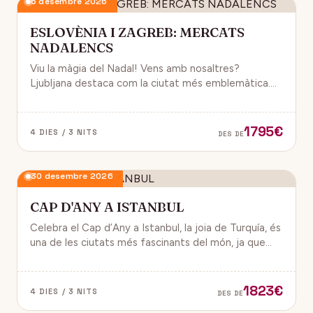
6 desembre 2026
ESLOVÈNIA I ZAGREB: MERCATS
NADALENCS
Viu la màgia del Nadal! Vens amb nosaltres?
Ljubljana destaca com la ciutat més emblemàtica.
Zagreb ha estat reconeguda com una de les millors
destinacions nadalenques d’Europa.
1795€
4 DIES / 3 NITS
DES DE
30 desembre 2026
CAP D'ANY A ISTANBUL
Celebra el Cap d’Any a Istanbul, la joia de Turquía, és
una de les ciutats més fascinants del món, ja que
combina història, cultura i modernitat, on podran
gaudir d’un ambient de festa i alegría.
1823€
4 DIES / 3 NITS
DES DE