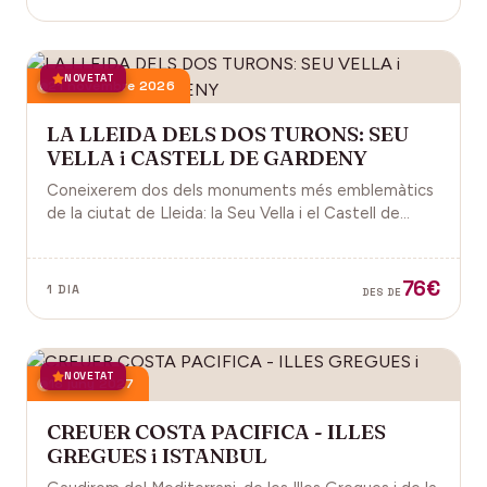
NOVETAT
21 novembre 2026
LA LLEIDA DELS DOS TURONS: SEU
VELLA i CASTELL DE GARDENY
Coneixerem dos dels monuments més emblemàtics
de la ciutat de Lleida: la Seu Vella i el Castell de
Gardeny, ambdós situats dominant la ciutat.
76€
1 DIA
DES DE
NOVETAT
18 juny 2027
CREUER COSTA PACIFICA - ILLES
GREGUES i ISTANBUL