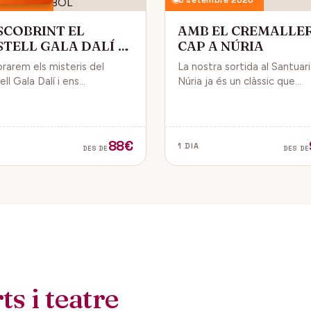
SCOBRINT EL
AMB EL CREMALLE
STELL GALA DALÍ A
CAP A NÚRIA
BOL
orarem els misteris del
La nostra sortida al Santuar
ll Gala Dalí i ens
Núria ja és un clàssic que
sarem en la seva història, la
convida a gaudir de la natura
de Gala i l’univers decoratiu
dels fabulosos paisatges q
lí.
veurem des del Cremallera.
88€
1 DIA
DES DE
DES DE
s i teatre