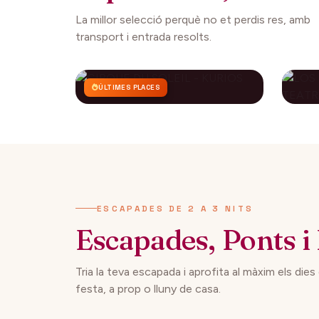
La millor selecció perquè no et perdis res, amb
transport i entrada resolts.
ÚLTIMES PLACES
CIRQUE DU SOLEIL -
LO
KURIOS
CO
AP
112€
27 setembre 2026
29 
DES DE
ESCAPADES DE 2 A 3 NITS
Escapades, Ponts i 
Tria la teva escapada i aprofita al màxim els dies
festa, a prop o lluny de casa.