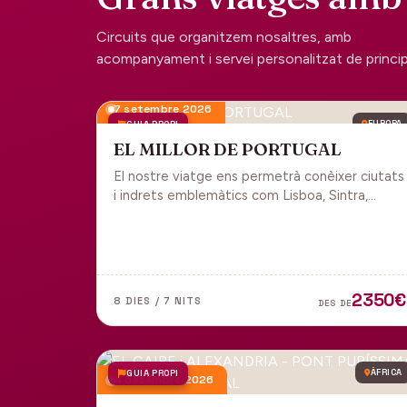
Circuits que organitzem nosaltres, amb
acompanyament i servei personalitzat de principi 
7 setembre 2026
GUIA PROPI
EUROPA
EL MILLOR DE PORTUGAL
El nostre viatge ens permetrà conèixer ciutats
i indrets emblemàtics com Lisboa, Sintra,
Cascais, Estoril, Óbidos, Batalha, Braga,
Guimaraes i Porto. Un tot inclòs per gaudir
plenament de Portugal.
2350€
8 DIES / 7 NITS
DES DE
GUIA PROPI
ÀFRICA
4 desembre 2026