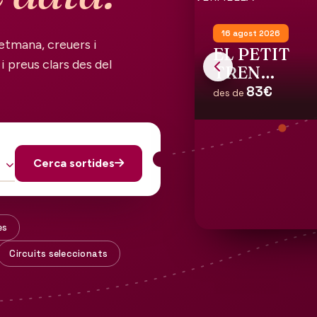
16 agost 2026
etmana, creuers i
EL PETIT
i preus clars des del
TREN
TURISTIC
83€
des de
DE LA
COSTA
VERMELLA
Cerca sortides
es
Circuits seleccionats