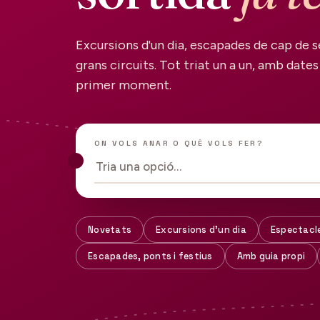
Excursions d'un dia, escapades de cap de s
grans circuits. Tot triat un a un, amb dates 
primer moment.
ON VOLS ANAR O QUÈ VOLS FER?
Tria una opció…
Novetats
Excursions d'un dia
Espectacl
Escapades, ponts i festius
Amb guia propi