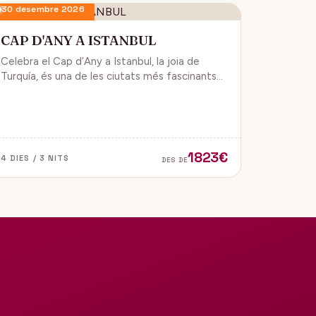
30 desembre 2026
CAP D'ANY A ISTANBUL
Celebra el Cap d’Any a Istanbul, la joia de
Turquía, és una de les ciutats més fascinants
del món, ja que combina història, cultura i
modernitat, on podran gaudir d’un ambient de
festa i alegría.
1823€
4 DIES / 3 NITS
DES DE