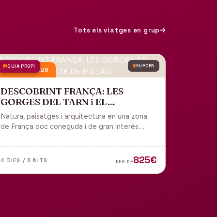
Tots els viatges en grup
GUIA PROPI
EUROPA
9 octubre 2026
DESCOBRINT FRANÇA: LES
GORGES DEL TARN i EL
VIADUCTE DE MILLAU
Natura, paisatges i arquitectura en una zona
de França poc coneguda i de gran interès:
gorges, grutes, pobles medievals i
l'impressionant Viaducte de Millau.
825€
4 DIES / 3 NITS
DES DE