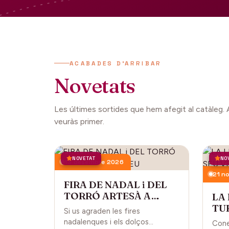
ACABADES D'ARRIBAR
Novetats
Les últimes sortides que hem afegit al catàleg. 
veuràs primer.
NOVETAT
NO
13 desembre 2026
21 n
FIRA DE NADAL i DEL
TORRÓ ARTESÀ A
LA
CARDEDEU
TUR
Si us agraden les fires
CA
nadalenques i els dolços
Cone