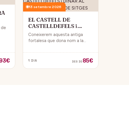
13 setembre 2026
RA
EL CASTELL DE
CASTELLDEFELS i
i de
DINAR AL PASSEIG
Coneixerem aquesta antiga
MARITIM DE SITGES
 i
fortalesa que dona nom a la
ue
ciutat i que està construïda en
un punt estratègic amb vistes al
mar Mediterrani.
93€
85€
1 DIA
DES DE