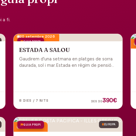
a fi.
20 setembre 2026
GUIA PROPI
ESTADA A SALOU
Gaudirem d'una setmana en platges de sorra
daurada, sol i mar.Estada en règim de pensió
completa i sortida en grup des de Manresa.
390€
8 DIES / 7 NITS
DES DE
GUIA PROPI
EUROPA
18 juny 2027