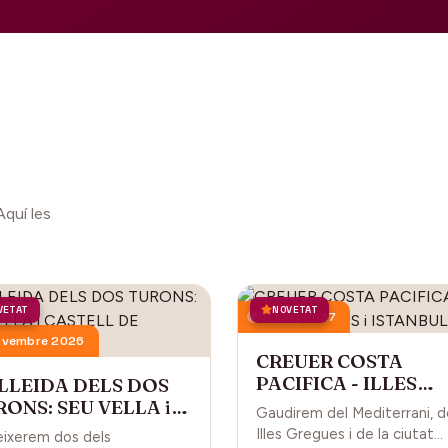
Aquí les
VETAT
NOVETAT
18 juny 2027
ovembre 2026
CREUER COSTA
PACIFICA - ILLES
 LLEIDA DELS DOS
GREGUES i ISTANBU
ONS: SEU VELLA i
Gaudirem del Mediterrani, d
STELL DE GARDENY
Illes Gregues i de la ciutat
ixerem dos dels