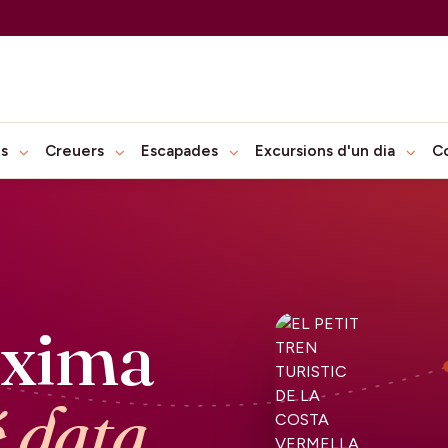
ts
Creuers
Escapades
Excursions d'un dia
C
òxima
é data.