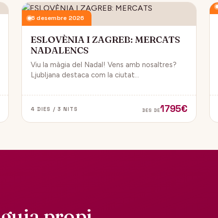
6 desembre 2026
ESLOVÈNIA I ZAGREB: MERCATS
NADALENCS
Viu la màgia del Nadal! Vens amb nosaltres?
Ljubljana destaca com la ciutat
més emblemàtica. Zagreb ha estat
reconeguda com una de les millors
destinacions nadalenques d’Europa.
1795€
4 DIES / 3 NITS
DES DE
guia propi