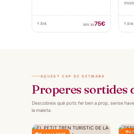
tradicionals, aquesta fira és ideal
monu
per gaudir i descobrir la màgia
de la
del Nadal.
Vella
ambd
75€
1 DIA
1 DIA
DES DE
ciuta
AQUEST CAP DE SETMANA
Properes sortides 
Descobreix què pots fer ben a prop, sense have
la maleta.
ÚLT
16 agost 2026
23 a