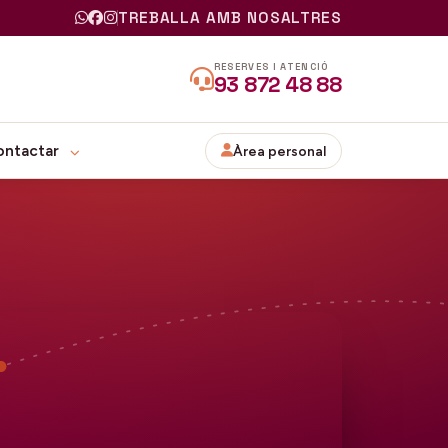
TREBALLA AMB NOSALTRES
RESERVES I ATENCIÓ
93 872 48 88
ontactar
Àrea personal