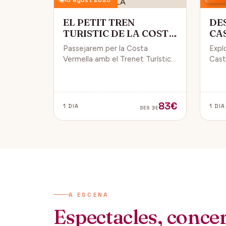
EL PETIT TREN
DE
TURISTIC DE LA COSTA
CA
VERMELLA
PÚ
Passejarem per la Costa
Expl
Vermella amb el Trenet Turístic,
Caste
gaudint de Collioure i Port-
endin
Vendrés i d'unes magnífiques
vida 
vistes de la Mar Mediterrània.
de Da
83€
1 DIA
1 DIA
DES DE
A ESCENA
Espectacles, concert