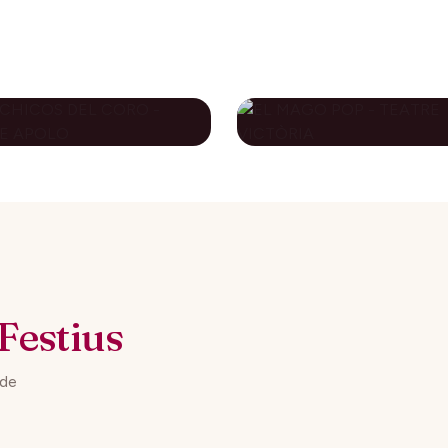
S CHICOS DEL
EL MAGO POP -
RO - TEATRE
TEATRE VICTÒRI
OLO
79€
novembre 2026
10 desembre 2026
DES DE
DES DE
Festius
 de