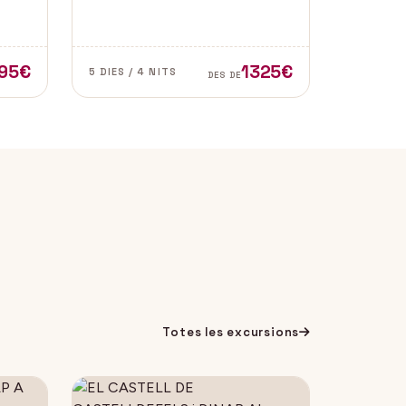
l de
de les zones més autèntiques i
e
belles del sud d’Espanya,
especialment a les províncies de
Cadis i Màlaga. Vens amb
95€
1325€
5 DIES / 4 NITS
DES DE
nosaltres?
Totes les excursions