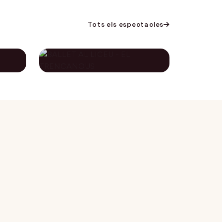
Tots els espectacles
BALLET AL LICEU -
A
EL TRENCANOUS
115€
134€
12 desembre 2026
DES DE