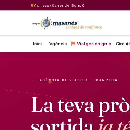
Manresa · Carrer del Born, 6
Inici
L'agència
Viatges en grup
Circui
AGÈNCIA DE VIATGES · MANRESA
La teva pr
sortida
ja t