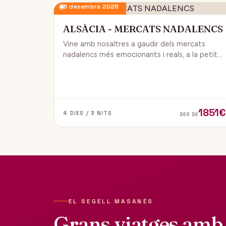
5 desembre 2026
ALSÀCIA - MERCATS NADALENCS
Vine amb nosaltres a gaudir dels mercats
nadalencs més emocionants i reals, a la petita
regió de França, Alsàcia.
1851€
4 DIES / 3 NITS
DES DE
EL SEGELL MASANÉS
Grans viatges amb 