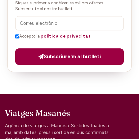
Sigues el primer a conèixer les millors ofertes.
Subscriu-te al nostre butlletí.
política de privacitat
Accepto la
Subscriure'm al butlletí
Viatges Masanés
Agència de viatges a Manresa. Sortides triades a
mà, amb dates, preus i sortida en bus confirmats