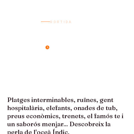
SORTIDA
SRI LANKA
13 dies / 12 nits
Platges interminables, ruïnes, gent
hospitalària, elefants, onades de tub,
preus econòmics, trenets, el famós te i
un saborós menjar... Descobreix la
perla de l'oceà Índic.