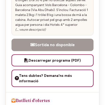
d'origen. Dte 30 € per no utilitzar aquest servei.
Guia acompanyant Vols Barcelona - Colombo -
Barcelona (Via Abu Dhabi). S’inclou: Facturació 1
maleta 23kg i 1 tròlei 8 kg i una bossa de mà a la
cabina. Autocar privat pel grup amb 2 ampolles
aigua per persona i dia Hotels 4* superior
(… veure descripció)
Sortida no disponible
Descarregar programa (PDF)
Tens dubtes? Demana'ns més
informació
Butlletí d'ofertes