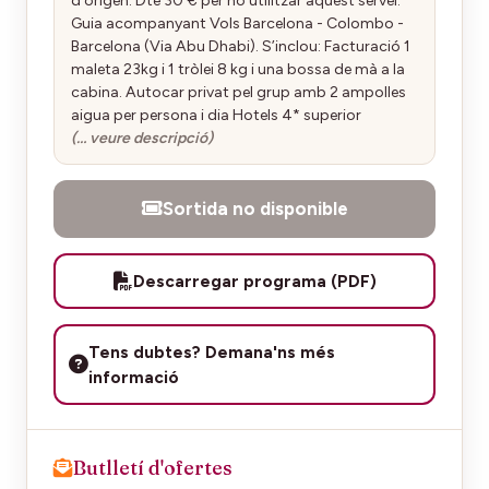
d'origen. Dte 30 € per no utilitzar aquest servei.
Guia acompanyant Vols Barcelona - Colombo -
Barcelona (Via Abu Dhabi). S’inclou: Facturació 1
maleta 23kg i 1 tròlei 8 kg i una bossa de mà a la
cabina. Autocar privat pel grup amb 2 ampolles
aigua per persona i dia Hotels 4* superior
(… veure descripció)
Sortida no disponible
Descarregar programa (PDF)
Tens dubtes? Demana'ns més
informació
Butlletí d'ofertes