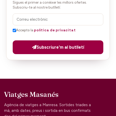
Sigues el primer a conèixer les millors ofertes.
Subscriu-te al nostre butlletí.
política de privacitat
Accepto la
Subscriure'm al butlletí
Viatges Masanés
Agència de viatges a Manresa. Sortides triades a
mà, amb dates, preus i sortida en bus confirmats