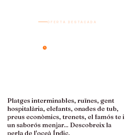
OFERTA DESTACADA
SRI LANKA
13 dies / 12 nits
Platges interminables, ruïnes, gent
hospitalària, elefants, onades de tub,
preus econòmics, trenets, el famós te i
un saborós menjar... Descobreix la
perla de l'oceà Índic.