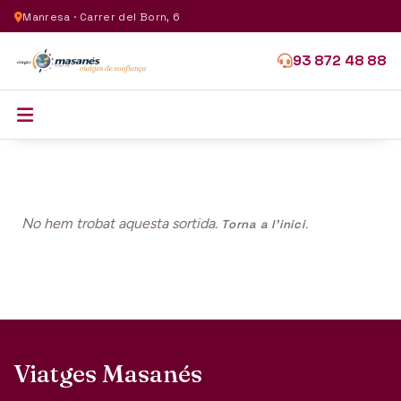
Manresa · Carrer del Born, 6
93 872 48 88
No hem trobat aquesta sortida.
.
Torna a l'inici
Viatges Masanés