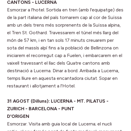
CANTONS - LUCERNA
Esmorzar a l'hotel. Sortida en tren (amb l'equipatge) des
de la part italiana del país tornarem cap al cor de Suïssa
amb un dels trens més sorprenents de la Suïssa alpina,
el Tren St. Gothard. Travessarem el túnel més llarg del
món de 57 km, i en tan sols 17 minuts creuarem per
sota del massís alpí fins a la població de Bellinzona on
iniciarem el recorregut cap a Fuelen, i embarcarem en el
vaixell travessant el llac dels Quatre cantons amb
destinació a Lucerna. Dinar a bord. Arribada a Lucerna,
temps lliure en aquesta encantadora ciutat. Sopar en
restaurant i allotjament a l'Hotel.
31 AGOST (Dilluns): LUCERNA - MT. PILATUS -
ZURICH - BARCELONA - PUNT
D'ORIGEN
Esmorzar. Visita amb guia local de Lucerna; el nucli