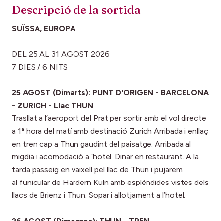
Descripció de la sortida
SUÏSSA, EUROPA
DEL 25 AL 31 AGOST 2026
7 DIES / 6 NITS
25 AGOST (Dimarts): PUNT D'ORIGEN - BARCELONA
- ZURICH - Llac THUN
Trasllat a l’aeroport del Prat per sortir amb el vol directe
a 1ª hora del matí amb destinació Zurich Arribada i enllaç
en tren cap a Thun gaudint del paisatge. Arribada al
migdia i acomodació a ‘hotel. Dinar en restaurant. A la
tarda passeig en vaixell pel llac de Thun i pujarem
al funicular de Hardern Kuln amb esplèndides vistes dels
llacs de Brienz i Thun. Sopar i allotjament a l’hotel.
26 AGOST (Dimecres): THUN - TREN