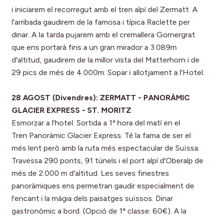
i iniciarem el recorregut amb el tren alpí del Zermatt. A
l'arribada gaudirem de la famosa i típica Raclette per
dinar. A la tarda pujarem amb el cremallera Gornergrat
que ens portarà fins a un gran mirador a 3.089m
d'altitud, gaudirem de la millor vista del Matterhorn i de
29 pics de més de 4.000m. Sopar i allotjament a l'Hotel.
28 AGOST (Divendres): ZERMATT - PANORÀMIC
GLACIER EXPRESS - ST. MORITZ
Esmorzar a l'hotel. Sortida a 1ª hora del matí en el
Tren Panoràmic Glacier Express. Té la fama de ser el
més lent però amb la ruta més espectacular de Suïssa.
Travessa 290 ponts, 91 túnels i el port alpí d'Oberalp de
més de 2.000 m d'altitud. Les seves finestres
panoràmiques ens permetran gaudir especialment de
l'encant i la màgia dels paisatges suïssos. Dinar
gastronòmic a bord. (Opció de 1ª classe: 60€). A la