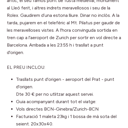
antic, el seu famós pont de fusta medieval, monument
al Lleó ferit, i altres indrets meravellosos i seu de la
Rolex. Gaudirem d’una estona lliure. Dinar no inclòs. A la
tarda, pujarem en el telefèric al Mt. Pilatus per gaudir de
les meravelloses vistes. A l'hora convinguda sortida en
tren cap a l'aeroport de Zurich per sortir en vol directe a
Barcelona. Arribada a les 23:55 h i trasllat a punt
d'origen.
EL PREU INCLOU:
Trasllats punt d'origen - aeroport del Prat - punt
d'origen.
Dte 30 € per no utlitzar aquest servei.
Guia acompanyant durant tot el viatge:
Vols directes BCN-Ginebra/Zurich-BCN
Facturació 1 maleta 23kg i 1 bossa de mà sota del
seient. 20x30x40.