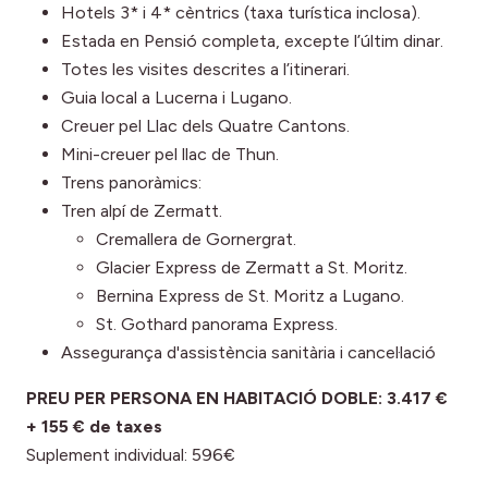
Hotels 3* i 4* cèntrics (taxa turística inclosa).
Estada en Pensió completa, excepte l’últim dinar.
Totes les visites descrites a l’itinerari.
Guia local a Lucerna i Lugano.
Creuer pel Llac dels Quatre Cantons.
Mini-creuer pel llac de Thun.
Trens panoràmics:
Tren alpí de Zermatt.
Cremallera de Gornergrat.
Glacier Express de Zermatt a St. Moritz.
Bernina Express de St. Moritz a Lugano.
St. Gothard panorama Express.
Assegurança d'assistència sanitària i cancel·lació
PREU PER PERSONA EN HABITACIÓ DOBLE: 3.417 €
+ 155 € de taxes
Suplement individual: 596€