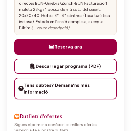
directes BCN-Ginebra/Zurich-BCN Facturació 1
maleta 23kg i 1 bossa de mà sota del seient.
20x30x40. Hotels 3* i 4* cèntrics (taxa turística
inclosa). Estada en Pensió completa, excepte
l’últim
(… veure descripció)
Reserva ara
Descarregar programa (PDF)
Tens dubtes? Demana'ns més
informació
Butlletí d'ofertes
Sigues el primer a conèixer les millors ofertes.
Subscriu-te al nostre butlletí.