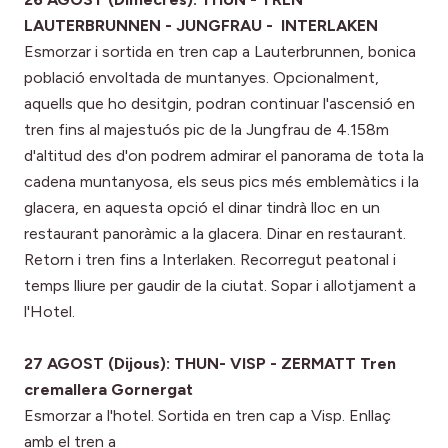
LAUTERBRUNNEN - JUNGFRAU - INTERLAKEN
Esmorzar i sortida en tren cap a Lauterbrunnen, bonica
població envoltada de muntanyes. Opcionalment,
aquells que ho desitgin, podran continuar l'ascensió en
tren fins al majestuós pic de la Jungfrau de 4.158m
d'altitud des d'on podrem admirar el panorama de tota la
cadena muntanyosa, els seus pics més emblemàtics i la
glacera, en aquesta opció el dinar tindrà lloc en un
restaurant panoràmic a la glacera. Dinar en restaurant.
Retorn i tren fins a Interlaken. Recorregut peatonal i
temps lliure per gaudir de la ciutat. Sopar i allotjament a
l'Hotel.
27 AGOST (Dijous): THUN- VISP - ZERMATT Tren
cremallera Gornergat
Esmorzar a l'hotel. Sortida en tren cap a Visp. Enllaç
amb el tren a