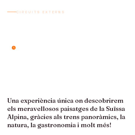
CIRCUITS EXTERNS
SUÏSSA EN TRENS
ALPINS
7 dies / 6 nits
Una experiència única on descobrirem
els meravellosos paisatges de la Suïssa
Alpina, gràcies als trens panoràmics, la
natura, la gastronomia i molt més!