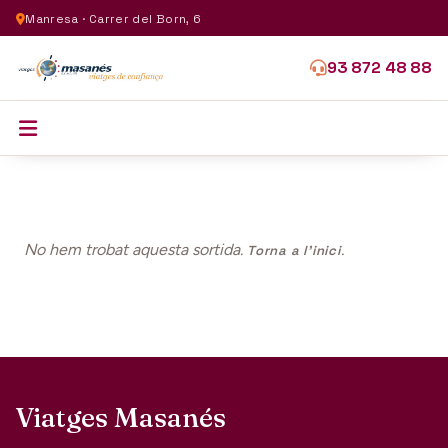
Manresa · Carrer del Born, 6
93 872 48 88
No hem trobat aquesta sortida.
.
Torna a l'inici
Viatges Masanés