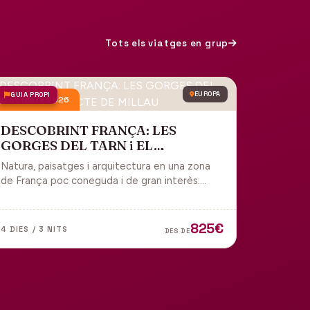
Tots els viatges en grup
GUIA PROPI
EUROPA
9 octubre 2026
DESCOBRINT FRANÇA: LES
GORGES DEL TARN i EL
VIADUCTE DE MILLAU
Natura, paisatges i arquitectura en una zona
de França poc coneguda i de gran interès:
gorges, grutes, pobles medievals i
l'impressionant Viaducte de Millau.
825€
4 DIES / 3 NITS
DES DE