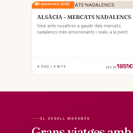
5 desembre 2026
ALSÀCIA - MERCATS NADALENCS
Vine amb nosaltres a gaudir dels mercats
nadalencs més emocionants i reals, a la petita
regió de França, Alsàcia.
1851€
4 DIES / 3 NITS
DES DE
EL SEGELL MASANÉS
Grans viatges amb 