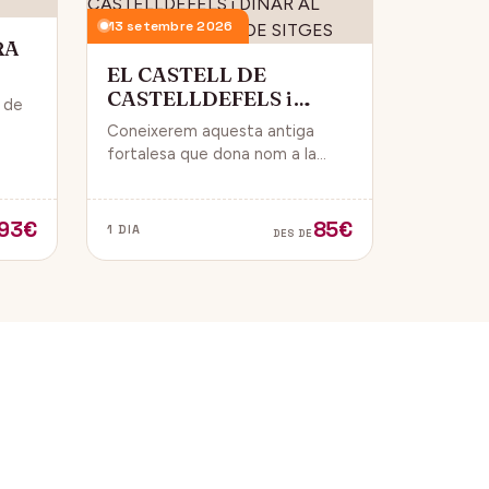
13 setembre 2026
RA
EL CASTELL DE
CASTELLDEFELS i
i de
DINAR AL PASSEIG
Coneixerem aquesta antiga
MARITIM DE SITGES
 i
fortalesa que dona nom a la
ue
ciutat i que està construïda en
un punt estratègic amb vistes al
mar Mediterrani.
93€
85€
1 DIA
DES DE