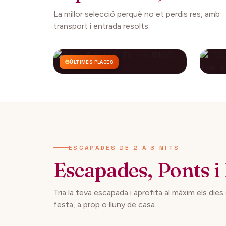
La millor selecció perquè no et perdis res, amb
transport i entrada resolts.
ÚLTIMES PLACES
CIRQUE DU SOLEIL -
LO
KURIOS
CO
AP
112€
27 setembre 2026
29 
DES DE
ESCAPADES DE 2 A 3 NITS
Escapades, Ponts i 
Tria la teva escapada i aprofita al màxim els dies
festa, a prop o lluny de casa.