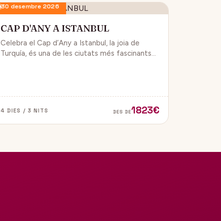
30 desembre 2026
CAP D'ANY A ISTANBUL
Celebra el Cap d’Any a Istanbul, la joia de
Turquía, és una de les ciutats més fascinants
del món, ja que combina història, cultura i
modernitat, on podran gaudir d’un ambient de
festa i alegría.
1823€
4 DIES / 3 NITS
DES DE