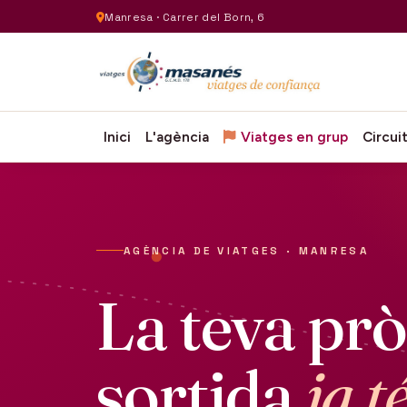
Manresa · Carrer del Born, 6
Inici
L'agència
Viatges en grup
Circui
AGÈNCIA DE VIATGES · MANRESA
La teva pr
sortida
ja t