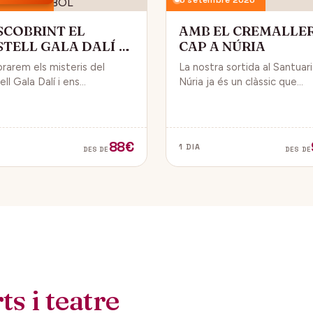
SCOBRINT EL
AMB EL CREMALLE
STELL GALA DALÍ A
CAP A NÚRIA
BOL
orarem els misteris del
La nostra sortida al Santuar
ll Gala Dalí i ens
Núria ja és un clàssic que
sarem en la seva història, la
convida a gaudir de la natura
de Gala i l’univers decoratiu
dels fabulosos paisatges q
lí.
veurem des del Cremallera.
88€
1 DIA
DES DE
DES DE
s i teatre