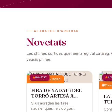
ACABADES D'ARRIBAR
Novetats
Les últimes sortides que hem afegit al catàleg. 
veuràs primer.
NOVETAT
NO
13 desembre 2026
21 n
FIRA DE NADAL i DEL
TORRÓ ARTESÀ A
LA
CARDEDEU
TUR
Si us agraden les fires
CA
nadalenques i els dolços
Cone