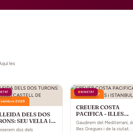
Aquí les
VETAT
NOVETAT
18 juny 2027
ovembre 2026
CREUER COSTA
PACIFICA - ILLES
 LLEIDA DELS DOS
GREGUES i ISTANBU
ONS: SEU VELLA i
Gaudirem del Mediterrani, d
STELL DE GARDENY
Illes Gregues i de la ciutat
ixerem dos dels