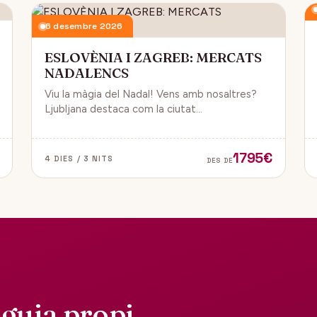
6 desembre 2026
ESLOVÈNIA I ZAGREB: MERCATS
NADALENCS
Viu la màgia del Nadal! Vens amb nosaltres?
Ljubljana destaca com la ciutat
més emblemàtica. Zagreb ha estat
reconeguda com una de les millors
destinacions nadalenques d’Europa.
1795€
4 DIES / 3 NITS
DES DE
guia propi