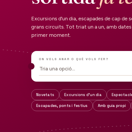
Excursions d'un dia, escapades de cap de s
grans circuits. Tot triat un a un, amb dates 
primer moment.
ON VOLS ANAR O QUÈ VOLS FER?
Tria una opció…
Novetats
Excursions d'un dia
Espectacl
Escapades, ponts i festius
Amb guia propi