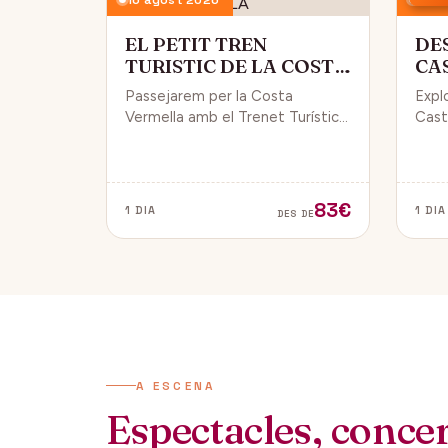
EL PETIT TREN
DE
TURISTIC DE LA COSTA
CA
VERMELLA
PÚ
Passejarem per la Costa
Expl
Vermella amb el Trenet Turístic,
Caste
gaudint de Collioure i Port-
endin
Vendrés i d'unes magnífiques
vida 
vistes de la Mar Mediterrània.
de Da
83€
1 DIA
1 DIA
DES DE
A ESCENA
Espectacles, concert