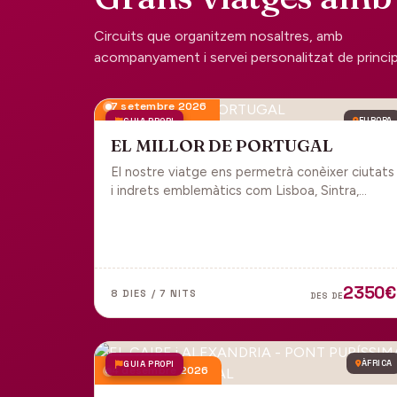
Circuits que organitzem nosaltres, amb
acompanyament i servei personalitzat de principi 
7 setembre 2026
GUIA PROPI
EUROPA
EL MILLOR DE PORTUGAL
El nostre viatge ens permetrà conèixer ciutats
i indrets emblemàtics com Lisboa, Sintra,
Cascais, Estoril, Óbidos, Batalha, Braga,
Guimaraes i Porto. Un tot inclòs per gaudir
plenament de Portugal.
2350€
8 DIES / 7 NITS
DES DE
GUIA PROPI
ÀFRICA
4 desembre 2026