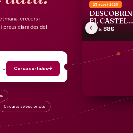
23 agost 2026
DESCOBRIN
etmana, creuers i
EL CASTELL
i preus clars des del
GALA DALÍ 
88€
des de
PÚBOL
Cerca sortides
es
Circuits seleccionats