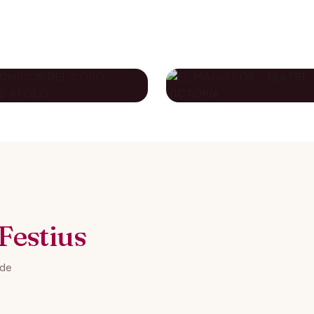
S CHICOS DEL
EL MAGO POP -
RO - TEATRE
TEATRE VICTÒRI
OLO
79€
novembre 2026
10 desembre 2026
DES DE
DES DE
Festius
 de