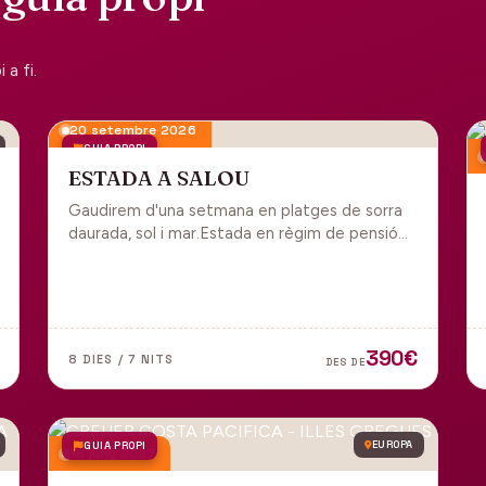
a fi.
20 setembre 2026
GUIA PROPI
ESTADA A SALOU
Gaudirem d'una setmana en platges de sorra
daurada, sol i mar.Estada en règim de pensió
completa i sortida en grup des de Manresa.
390€
8 DIES / 7 NITS
DES DE
GUIA PROPI
EUROPA
18 juny 2027