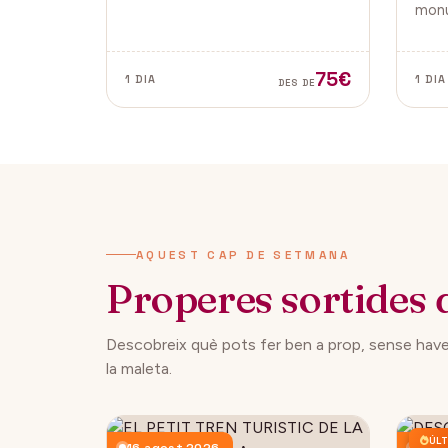
tradicionals, aquesta fira és ideal
monu
per gaudir i descobrir la màgia
de la
del Nadal.
Vella
ambd
75€
1 DIA
1 DIA
DES DE
ciuta
AQUEST CAP DE SETMANA
Properes sortides 
Descobreix què pots fer ben a prop, sense have
la maleta.
ÚLT
16 agost 2026
23 a