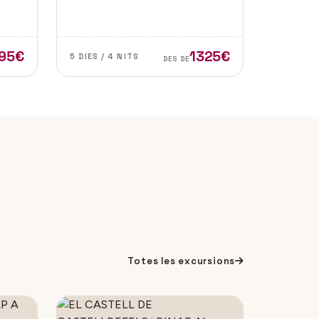
l de
de les zones més autèntiques i
e
belles del sud d’Espanya,
especialment a les províncies de
Cadis i Màlaga. Vens amb
95€
1325€
5 DIES / 4 NITS
DES DE
nosaltres?
Totes les excursions