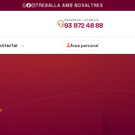
TREBALLA AMB NOSALTRES
RESERVES I ATENCIÓ
93 872 48 88
ontactar
Àrea personal