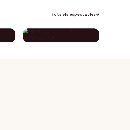
Tots els espectacles
BALLET AL LICEU -
A
EL TRENCANOUS
115€
134€
12 desembre 2026
DES DE