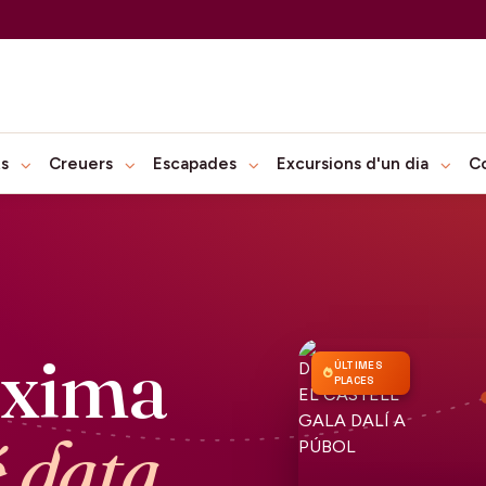
ts
Creuers
Escapades
Excursions d'un dia
C
òxima
ÚLTIMES
PLACES
é data.