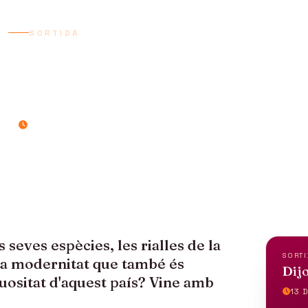
SORTIDA
ÍNDIA DEL SUD
13 dies / 12 nits
seves espècies, les rialles de la
SORTI
 una modernitat que també és
Dijo
uositat d'aquest país? Vine amb
13 D