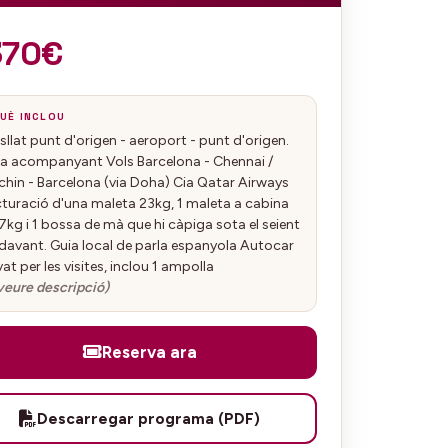
370€
UÈ INCLOU
sllat punt d'origen - aeroport - punt d'origen.
a acompanyant Vols Barcelona - Chennai /
hin - Barcelona (via Doha) Cia Qatar Airways
turació d'una maleta 23kg, 1 maleta a cabina
7kg i 1 bossa de mà que hi càpiga sota el seient
davant. Guia local de parla espanyola Autocar
vat per les visites, inclou 1 ampolla
veure descripció)
Reserva ara
Descarregar programa (PDF)