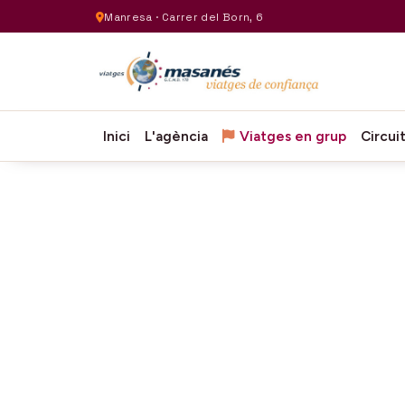
Manresa · Carrer del Born, 6
Inici
L'agència
Viatges en grup
Circui