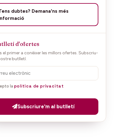
Tens dubtes? Demana'ns més
informació
tlletí d'ofertes
 el primer a conèixer les millors ofertes. Subscriu-
nostre butlletí.
política de privacitat
epto la
Subscriure'm al butlletí