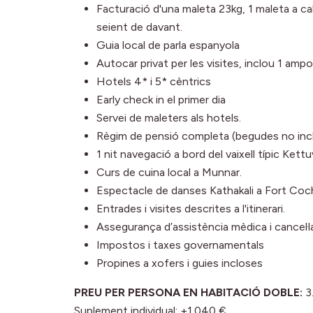
Facturació d'una maleta 23kg, 1 maleta a ca
seient de davant.
Guia local de parla espanyola
Autocar privat per les visites, inclou 1 ampo
Hotels 4* i 5* cèntrics
Early check in el primer dia
Servei de maleters als hotels.
Règim de pensió completa (begudes no inc
1 nit navegació a bord del vaixell típic Kett
Curs de cuina local a Munnar.
Espectacle de danses Kathakali a Fort Coch
Entrades i visites descrites a l'itinerari.
Assegurança d’assistència mèdica i cancel·l
Impostos i taxes governamentals
Propines a xofers i guies incloses
PREU PER PERSONA EN HABITACIÓ DOBLE:
3
Suplement individual: +1.040 €