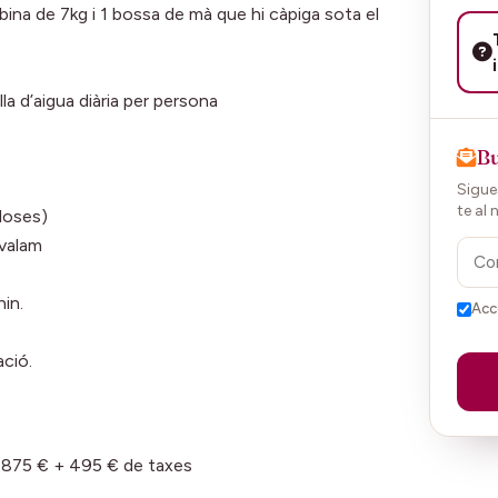
bina de 7kg i 1 bossa de mà que hi càpiga sota el
lla d’aigua diària per persona
Bu
Sigues
te al 
loses)
uvalam
in.
Acc
ació.
.875 € + 495 € de taxes