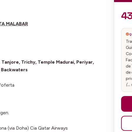
4
STA MALABAR
Q
Tra
Gui
Coc
Fac
 Tanjore, Trichy, Temple Madurai,
Periyar,
de 
ó Backwaters
de 
pri
(… 
l'oferta
igen.
ona (via Doha) Cia Qatar Airways