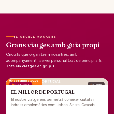
EL SEGELL MASANÉS
Grans viatges amb guia propi
Circuits que organitzem nosaltres, amb
acompanyament i servei personalitzat de principi a fi.
Tots els viatges en grup
7 setembre 2026
GUIA PROPI
EUROPA
EL MILLOR DE PORTUGAL
El nostre viatge ens permetrà conèixer ciutats i
indrets emblemàtics com Lisboa, Sintra, Cascais,
Estoril, Óbidos, Batalha, Braga, Guimaraes i Porto. Un