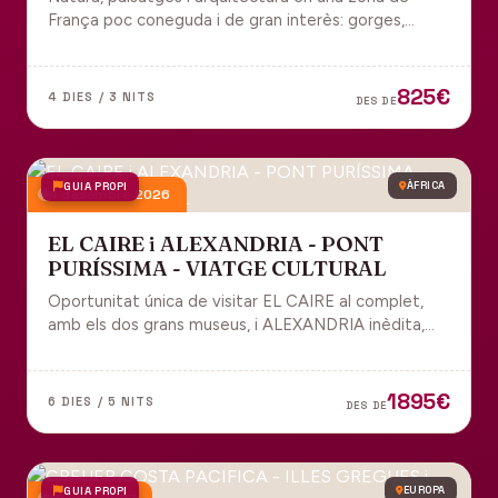
França poc coneguda i de gran interès: gorges,
grutes, pobles medievals i l'impressionant Viaducte
de Millau.
825€
4 DIES / 3 NITS
DES DE
GUIA PROPI
ÀFRICA
4 desembre 2026
EL CAIRE i ALEXANDRIA - PONT
PURÍSSIMA - VIATGE CULTURAL
Oportunitat única de visitar EL CAIRE al complet,
amb els dos grans museus, i ALEXANDRIA inèdita,
amb l'espectacular biblioteca.
1895€
6 DIES / 5 NITS
DES DE
GUIA PROPI
EUROPA