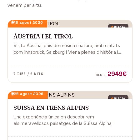
venem per a tu.
18 agost 2026
EUROPA
ÀUSTRIA I EL TIROL
Visita Àustria, país de música i natura, amb ciutats
com Innsbruck, Salzburg i Viena plenes d’història i
encant.
2949€
7 DIES / 6 NITS
DES DE
25 agost 2026
EUROPA
SUÏSSA EN TRENS ALPINS
Una experiència única on descobrirem
els meravellosos paisatges de la Suïssa Alpina,
gràcies als trens panoràmics, la natura, la
gastronomia i molt més!