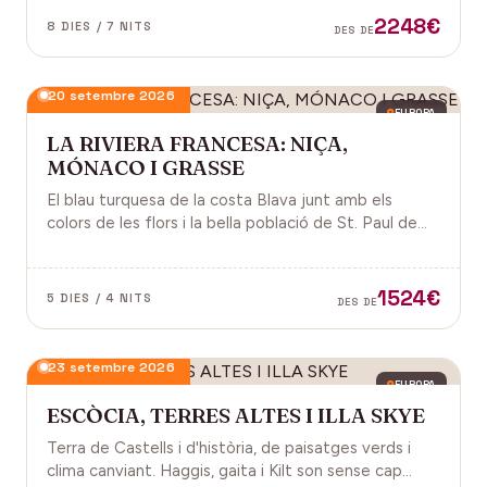
2248€
8 DIES / 7 NITS
DES DE
20 setembre 2026
EUROPA
LA RIVIERA FRANCESA: NIÇA,
MÓNACO I GRASSE
El blau turquesa de la costa Blava junt amb els
colors de les flors i la bella població de St. Paul de
Vence a la Provença fan d'aquest paisatge un indret
digne de visitar. Perfums a Grasse.
1524€
5 DIES / 4 NITS
DES DE
23 setembre 2026
EUROPA
ESCÒCIA, TERRES ALTES I ILLA SKYE
Terra de Castells i d'història, de paisatges verds i
clima canviant. Haggis, gaita i Kilt son sense cap