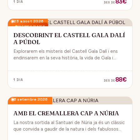
83€
1 DIA
DES DE
23 agost 2026
ÚLTIMES PLACES
DESCOBRINT EL CASTELL GALA DALÍ
A PÚBOL
Explorarem els misteris del Castell Gala Dalí i ens
endinsarem en la seva història, la vida de Gala i
l’univers decoratiu de Dalí.
88€
1 DIA
DES DE
6 setembre 2026
AMB EL CREMALLERA CAP A NÚRIA
La nostra sortida al Santuari de Núria ja és un clàssic
que convida a gaudir de la natura i dels fabulosos
paisatges que veurem des del Cremallera.