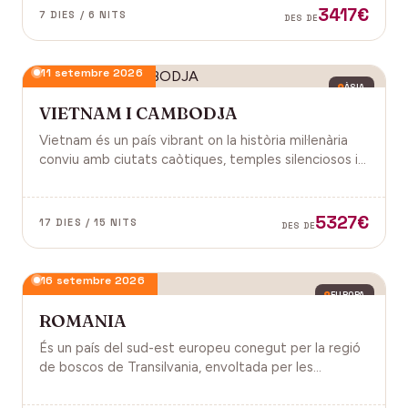
3417€
7 DIES / 6 NITS
DES DE
11 setembre 2026
ÀSIA
VIETNAM I CAMBODJA
Vietnam és un país vibrant on la història mil·lenària
conviu amb ciutats caòtiques, temples silenciosos i
una naturalesa exuberant d'arrossars, muntanyes i
badies. Cambodja és un murmuri de selva i pedra
antiga, on els temples d'Angkor emergeixen entre
5327€
17 DIES / 15 NITS
DES DE
arrels.
16 setembre 2026
EUROPA
ROMANIA
És un país del sud-est europeu conegut per la regió
de boscos de Transilvania, envoltada per les
muntanyes Carpats. Castell de Bran, fortalesa del
segle XIV i el Castell de Peles.