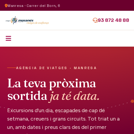
Manresa · Carrer del Born, 6
93 872 48 88
AGÈNCIA DE VIATGES · MANRESA
La teva pròxima
sortida
ja té data.
Excursions d'un dia, escapades de cap de
setmana, creuers i grans circuits. Tot triat un a
un, amb dates i preus clars des del primer