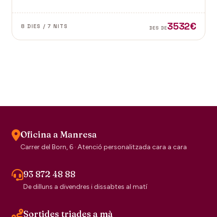
dubte el segell de la tradició escocesa.
3532€
8 DIES / 7 NITS
DES DE
Oficina a Manresa
Carrer del Born, 6 · Atenció personalitzada cara a cara
93 872 48 88
De dilluns a divendres i dissabtes al matí
Sortides triades a mà