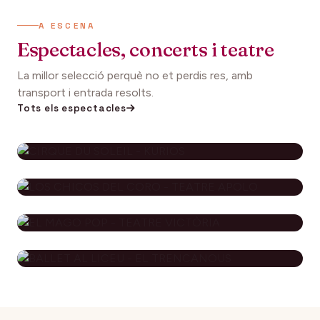
A ESCENA
Espectacles, concerts i teatre
La millor selecció perquè no et perdis res, amb
transport i entrada resolts.
Tots els espectacles
CIRQUE DU SOLEIL - KURIOS
112€
27 setembre 2026
DES DE
LOS CHICOS DEL CORO - TEATRE
APOLO
EL MAGO POP - TEATRE
79€
29 novembre 2026
DES DE
VICTÒRIA
BALLET AL LICEU - EL
115€
10 desembre 2026
DES DE
TRENCANOUS