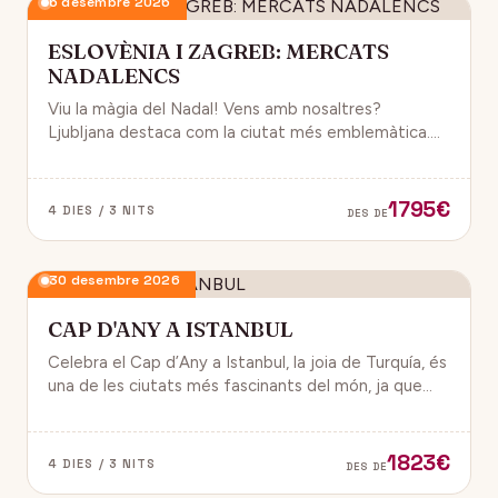
6 desembre 2026
ESLOVÈNIA I ZAGREB: MERCATS
NADALENCS
Viu la màgia del Nadal! Vens amb nosaltres?
Ljubljana destaca com la ciutat més emblemàtica.
Zagreb ha estat reconeguda com una de les millors
destinacions nadalenques d’Europa.
1795€
4 DIES / 3 NITS
DES DE
30 desembre 2026
CAP D'ANY A ISTANBUL
Celebra el Cap d’Any a Istanbul, la joia de Turquía, és
una de les ciutats més fascinants del món, ja que
combina història, cultura i modernitat, on podran
gaudir d’un ambient de festa i alegría.
1823€
4 DIES / 3 NITS
DES DE