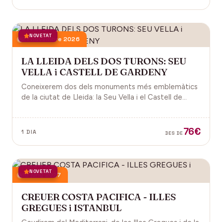
NOVETAT
21 novembre 2026
LA LLEIDA DELS DOS TURONS: SEU
VELLA i CASTELL DE GARDENY
Coneixerem dos dels monuments més emblemàtics
de la ciutat de Lleida: la Seu Vella i el Castell de
Gardeny, ambdós situats dominant la ciutat.
76€
1 DIA
DES DE
NOVETAT
18 juny 2027
CREUER COSTA PACIFICA - ILLES
GREGUES i ISTANBUL