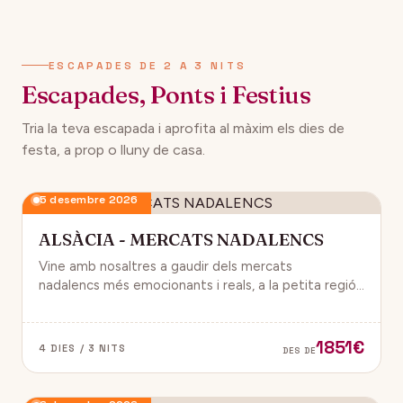
134€
12 desembre 2026
DES DE
ESCAPADES DE 2 A 3 NITS
Escapades, Ponts i Festius
Tria la teva escapada i aprofita al màxim els dies de
festa, a prop o lluny de casa.
5 desembre 2026
ALSÀCIA - MERCATS NADALENCS
Vine amb nosaltres a gaudir dels mercats
nadalencs més emocionants i reals, a la petita regió
de França, Alsàcia.
1851€
4 DIES / 3 NITS
DES DE