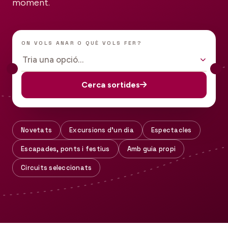
moment.
ON VOLS ANAR O QUÈ VOLS FER?
Tria una opció…
Cerca sortides
Novetats
Excursions d'un dia
Espectacles
Escapades, ponts i festius
Amb guia propi
Circuits seleccionats