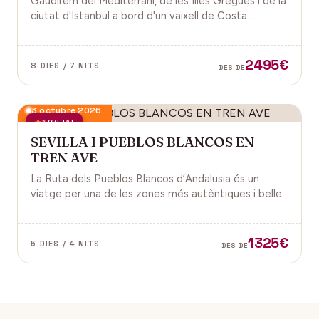
Gaudirem del Mediterrani, de les Illes Gregues i de la
ciutat d'Istanbul a bord d'un vaixell de Costa
Cruceros pel Pont de Sant Joan.
2495€
8 DIES / 7 NITS
DES DE
3 octubre 2026
NOVETAT
SEVILLA I PUEBLOS BLANCOS EN
TREN AVE
La Ruta dels Pueblos Blancos d’Andalusia és un
viatge per una de les zones més autèntiques i belles
del sud d’Espanya, especialment a les províncies de
Cadis i Màlaga. Vens amb nosaltres?
1325€
5 DIES / 4 NITS
DES DE