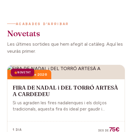
ACABADES D'ARRIBAR
Novetats
Les últimes sortides que hem afegit al catàleg. Aquí les
veuràs primer.
NOVETAT
13 desembre 2026
FIRA DE NADAL i DEL TORRÓ ARTESÀ
A CARDEDEU
Si us agraden les fires nadalenques i els dolços
tradicionals, aquesta fira és ideal per gaudir i
descobrir la màgia del Nadal.
75€
1 DIA
DES DE