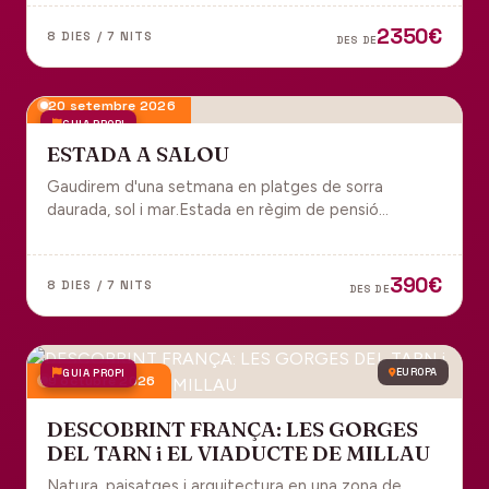
tot inclòs per gaudir plenament de Portugal.
2350€
8 DIES / 7 NITS
DES DE
20 setembre 2026
GUIA PROPI
ESTADA A SALOU
Gaudirem d'una setmana en platges de sorra
daurada, sol i mar.Estada en règim de pensió
completa i sortida en grup des de Manresa.
390€
8 DIES / 7 NITS
DES DE
GUIA PROPI
EUROPA
9 octubre 2026
DESCOBRINT FRANÇA: LES GORGES
DEL TARN i EL VIADUCTE DE MILLAU
Natura, paisatges i arquitectura en una zona de