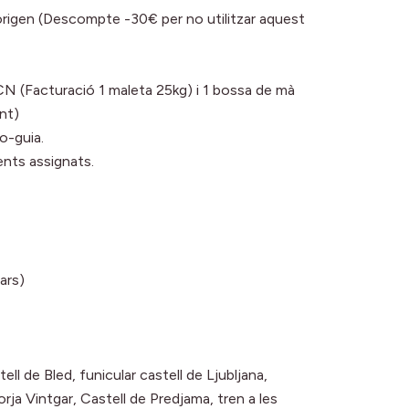
’origen (Descompte -30€ per no utilitzar aquest
CN (Facturació 1 maleta 25kg) i 1 bossa de mà
nt)
io-guia.
ents assignats.
ars)
ell de Bled, funicular castell de Ljubljana,
rja Vintgar, Castell de Predjama, tren a les