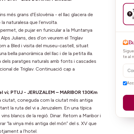
pins més grans d'Eslovènia - el llac glacera de
 la naturalesa que l’envolta.
 permet, de pujar en funicular a la Muntanya
lps Julians, des d’on veurem el Triglav
Bu
n a Bled i visita del museu-castell, situat
Sigues
ella panoràmica del llac i de la petita illa.
te al 
 un dels paratges naturals amb fonts i cascades
cional de Triglav. Continuació cap a
Acc
del vi; PTUJ - JERUZALEM – MARIBOR 130Km
 la ciutat, coneguda com la ciutat més antiga
ant la ruta del vi a Jeruzalem. En una típica
ins blancs de la regió. Dinar. Retorn a Maribor i
mirar “la vinya més antiga del món” del s. XV que
lotjament a l’hotel.