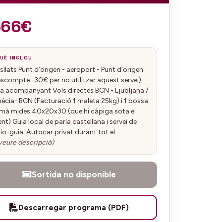
566€
UÈ INCLOU
sllats Punt d’origen - aeroport - Punt d’origen
scompte -30€ per no utilitzar aquest servei)
a acompanyant Vols directes BCN - Ljubljana /
ècia- BCN (Facturació 1 maleta 25kg) i 1 bossa
mà mides 40x20x30 (que hi càpiga sota el
ent) Guia local de parla castellana i servei de
io-guia. Autocar privat durant tot el
veure descripció)
Sortida no disponible
Descarregar programa (PDF)