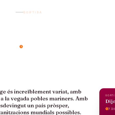
SORTIDA
ESLOVÈNIA
7 dies / 6 nits
atge és increïblement variat, amb
SORTI
i a la vegada pobles mariners. Amb
Dijo
esdevingut un país pròsper,
7 DI
anitzacions mundials possibles.