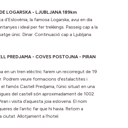
L DE LOGARSKA - LJUBLJANA 189km
ica d’Eslovènia, la famosa Logarska, avui en dia
tanyes i ideal per fer trekkings. Passeig cap a la
isatge únic. Dinar. Continuació cap a Ljubljana.
STELL PREDJAMA - COVES POSTOJNA - PIRAN
na en un tren elèctric farem un recorregut de 19
or. Podrem veure formacions d'estalactites i
 el famós Castell Predjama, l’únic situat en una
tigues del castell són aproximadament de 1002
ran i visita d’aquesta joia eslovena. El nom
gueres de l’antic far que hi havia. Retorn a
a ciutat. Allotjament a l’hotel.