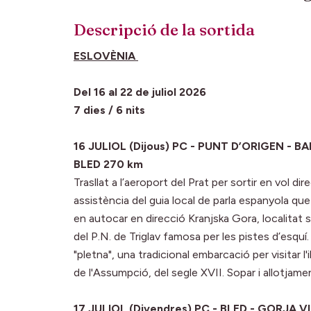
Descripció de la sortida
ESLOVÈNIA
Del 16 al 22 de juliol 2026
7 dies / 6 nits
16 JULIOL (Dijous) PC - PUNT D’ORIGEN -
BLED 270 km
Trasllat a l’aeroport del Prat per sortir en vol di
assistència del guia local de parla espanyola qu
en autocar en direcció Kranjska Gora, localitat si
del P.N. de Triglav famosa per les pistes d’esquí
"pletna", una tradicional embarcació per visitar l'il
de l'Assumpció, del segle XVII. Sopar i allotjamen
17 JULIOL (Divendres) PC - BLED - GORJA VI