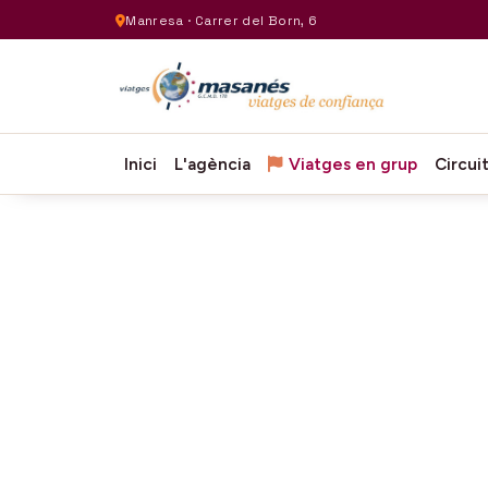
Manresa · Carrer del Born, 6
Inici
L'agència
Viatges en grup
Circui