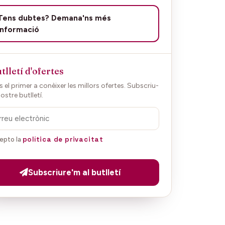
Tens dubtes? Demana'ns més
informació
tlletí d'ofertes
 el primer a conèixer les millors ofertes. Subscriu-
nostre butlletí.
política de privacitat
epto la
Subscriure'm al butlletí