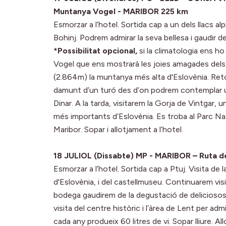
Muntanya Vogel - MARIBOR 225 km
Esmorzar a l’hotel. Sortida cap a un dels llacs al
Bohinj. Podrem admirar la seva bellesa i gaudir de
*Possibilitat opcional,
si la climatologia ens ho
Vogel que ens mostrarà les joies amagades dels A
(2.864m) la muntanya més alta d'Eslovènia. Retor
damunt d’un turó des d’on podrem contemplar una b
Dinar. A la tarda, visitarem la Gorja de Vintgar,
més importants d’Eslovènia. Es troba al Parc Na
Maribor. Sopar i allotjament a l’hotel.
18 JULIOL (Dissabte) MP - MARIBOR – Ruta 
Esmorzar a l’hotel. Sortida cap a Ptuj. Visita de
d'Eslovènia, i del castellmuseu. Continuarem visit
bodega gaudirem de la degustació de deliciosos v
visita del centre històric i l’àrea de Lent per ad
cada any produeix 60 litres de vi. Sopar lliure. Al