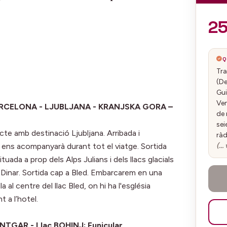
2
Q
Tra
(De
Gui
Ven
 BARCELONA - LJUBLJANA - KRANJSKA GORA –
de 
sei
recte amb destinació Ljubljana. Arribada i
ràd
(… 
e ens acompanyarà durant tot el viatge. Sortida
tuada a prop dels Alps Julians i dels llacs glacials
. Dinar. Sortida cap a Bled. Embarcarem en una
la al centre del llac Bled, on hi ha l'església
t a l’hotel.
NTGAR - Llac BOHINJ; Funicular