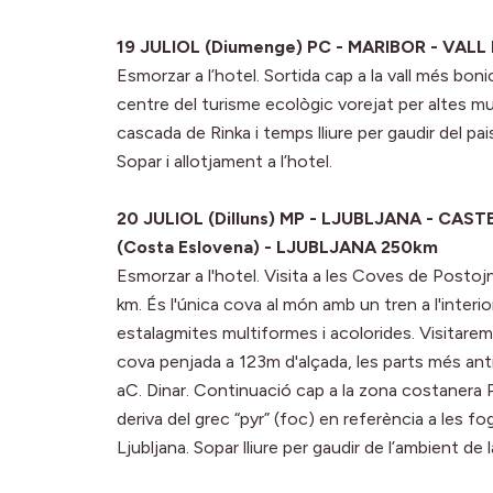
19 JULIOL (Diumenge) PC - MARIBOR - VAL
Esmorzar a l’hotel. Sortida cap a la vall més bon
centre del turisme ecològic vorejat per altes mun
cascada de Rinka i temps lliure per gaudir del pa
Sopar i allotjament a l’hotel.
20 JULIOL (Dilluns) MP - LJUBLJANA - CA
(Costa Eslovena) - LJUBLJANA 250km
Esmorzar a l'hotel. Visita a les Coves de Postoj
km. És l'única cova al món amb un tren a l'interi
estalagmites multiformes i acolorides. Visitarem
cova penjada a 123m d'alçada, les parts més an
aC. Dinar. Continuació cap a la zona costanera Pi
deriva del grec “pyr” (foc) en referència a les fo
Ljubljana. Sopar lliure per gaudir de l’ambient de l