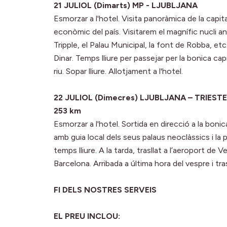
21 JULIOL (Dimarts) MP - LJUBLJANA
Esmorzar a l'hotel. Visita panoràmica de la capital
econòmic del país. Visitarem el magnífic nucli a
Tripple, el Palau Municipal, la font de Robba, etc.
Dinar. Temps lliure per passejar per la bonica cap
riu. Sopar lliure. Allotjament a l'hotel.
22 JULIOL (Dimecres) LJUBLJANA – TRIEST
253 km
Esmorzar a l'hotel. Sortida en direcció a la bonica 
amb guia local dels seus palaus neoclàssics i la p
temps lliure. A la tarda, trasllat a l’aeroport de 
Barcelona. Arribada a última hora del vespre i tras
FI DELS NOSTRES SERVEIS
EL PREU INCLOU: