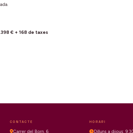
iada.
98 € + 168 de taxes
CONTACTE
HORARI
Carrer del Born, 6
Dilluns a dijous: 9: