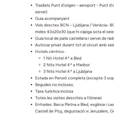
Trasllats Punt d’origen - aeroport - Punt d
servei)
Guia acompanyant
Vols directes BCN - Ljubljana / Venècia- B
mides 40x20x30 (que hi càpiga sota el seie
Guia local de parla castellana i servei de ràd
Autocar privat durant tot el circuit amb sei
Hotels cèntrics :
1 Nit Hotel 4* a Bled
2 Nits Hotel 4* a Maribor
3 Nits Hotel 4* a Ljubljana
Estada en Pensió completa (excepte 3 sop
Begudes no incloses.
Taxa turística inclosa
Totes les visites descrites a l’itinerari
Entrades: Barca Pletna a Bled, església i cast
Castell de Ptuj, degustació vi Jeruzalem, Go