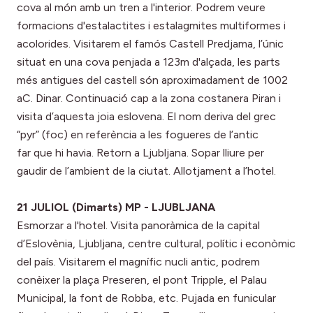
cova al món amb un tren a l'interior. Podrem veure
formacions d'estalactites i estalagmites multiformes i
acolorides. Visitarem el famós Castell Predjama, l’únic
situat en una cova penjada a 123m d'alçada, les parts
més antigues del castell són aproximadament de 1002
aC. Dinar. Continuació cap a la zona costanera Piran i
visita d’aquesta joia eslovena. El nom deriva del grec
“pyr” (foc) en referència a les fogueres de l’antic
far que hi havia. Retorn a Ljubljana. Sopar lliure per
gaudir de l’ambient de la ciutat. Allotjament a l’hotel.
21 JULIOL (Dimarts) MP - LJUBLJANA
Esmorzar a l'hotel. Visita panoràmica de la capital
d’Eslovènia, Ljubljana, centre cultural, polític i econòmic
del país. Visitarem el magnífic nucli antic, podrem
conèixer la plaça Preseren, el pont Tripple, el Palau
Municipal, la font de Robba, etc. Pujada en funicular