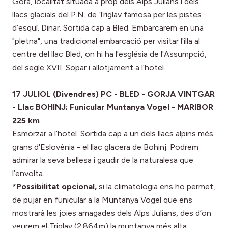
Gora, localitat situada a prop dels Alps Julians i dels
llacs glacials del P.N. de Triglav famosa per les pistes
d’esquí. Dinar. Sortida cap a Bled. Embarcarem en una
"pletna", una tradicional embarcació per visitar l'illa al
centre del llac Bled, on hi ha l'església de l'Assumpció,
del segle XVII. Sopar i allotjament a l’hotel.
17 JULIOL (Divendres) PC - BLED - GORJA VINTGAR
- Llac BOHINJ; Funicular Muntanya Vogel - MARIBOR
225 km
Esmorzar a l’hotel. Sortida cap a un dels llacs alpins més
grans d'Eslovènia - el llac glacera de Bohinj. Podrem
admirar la seva bellesa i gaudir de la naturalesa que
l’envolta.
*Possibilitat opcional,
si la climatologia ens ho permet,
de pujar en funicular a la Muntanya Vogel que ens
mostrarà les joies amagades dels Alps Julians, des d’on
veurem el Triglav (2.864m) la muntanya més alta