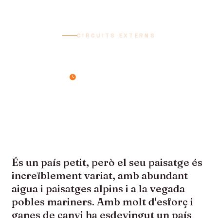
CIRCUITS EXTERNS
ESLOVÈNIA
7 dies / 6 nits
És un país petit, però el seu paisatge és
increïblement variat, amb abundant
aigua i paisatges alpins i a la vegada
pobles mariners. Amb molt d'esforç i
ganes de canvi ha esdevingut un país