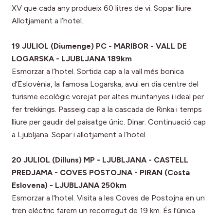
XV que cada any produeix 60 litres de vi. Sopar lliure.
Allotjament a l’hotel.
19 JULIOL (Diumenge) PC - MARIBOR - VALL DE
LOGARSKA - LJUBLJANA 189km
Esmorzar a l’hotel. Sortida cap a la vall més bonica
d’Eslovènia, la famosa Logarska, avui en dia centre del
turisme ecològic vorejat per altes muntanyes i ideal per
fer trekkings. Passeig cap a la cascada de Rinka i temps
lliure per gaudir del paisatge únic. Dinar. Continuació cap
a Ljubljana. Sopar i allotjament a l’hotel.
20 JULIOL (Dilluns) MP - LJUBLJANA - CASTELL
PREDJAMA - COVES POSTOJNA - PIRAN (Costa
Eslovena) - LJUBLJANA 250km
Esmorzar a l'hotel. Visita a les Coves de Postojna en un
tren elèctric farem un recorregut de 19 km. És l'única