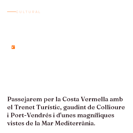
CULTURAL
EL PETIT TREN TURISTIC
DE LA COSTA VERMELLA
Diumenge, 16 d'agost de 2026
Passejarem per la Costa Vermella amb
el Trenet Turístic, gaudint de Collioure
i Port-Vendrés i d'unes magnífiques
vistes de la Mar Mediterrània.