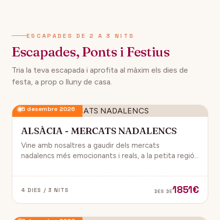
134€
12 desembre 2026
DES DE
ESCAPADES DE 2 A 3 NITS
Escapades, Ponts i Festius
Tria la teva escapada i aprofita al màxim els dies de
festa, a prop o lluny de casa.
5 desembre 2026
ALSÀCIA - MERCATS NADALENCS
Vine amb nosaltres a gaudir dels mercats
nadalencs més emocionants i reals, a la petita regió
de França, Alsàcia.
1851€
4 DIES / 3 NITS
DES DE