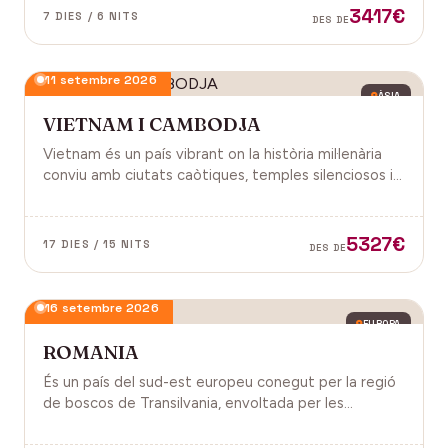
3417€
7 DIES / 6 NITS
DES DE
11 setembre 2026
ÀSIA
VIETNAM I CAMBODJA
Vietnam és un país vibrant on la història mil·lenària
conviu amb ciutats caòtiques, temples silenciosos i
una naturalesa exuberant d'arrossars, muntanyes i
badies. Cambodja és un murmuri de selva i pedra
antiga, on els temples d'Angkor emergeixen entre
5327€
17 DIES / 15 NITS
DES DE
arrels.
16 setembre 2026
EUROPA
ROMANIA
És un país del sud-est europeu conegut per la regió
de boscos de Transilvania, envoltada per les
muntanyes Carpats. Castell de Bran, fortalesa del
segle XIV i el Castell de Peles.