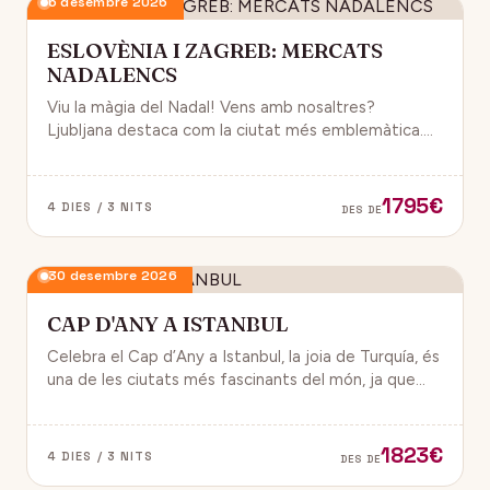
6 desembre 2026
ESLOVÈNIA I ZAGREB: MERCATS
NADALENCS
Viu la màgia del Nadal! Vens amb nosaltres?
Ljubljana destaca com la ciutat més emblemàtica.
Zagreb ha estat reconeguda com una de les millors
destinacions nadalenques d’Europa.
1795€
4 DIES / 3 NITS
DES DE
30 desembre 2026
CAP D'ANY A ISTANBUL
Celebra el Cap d’Any a Istanbul, la joia de Turquía, és
una de les ciutats més fascinants del món, ja que
combina història, cultura i modernitat, on podran
gaudir d’un ambient de festa i alegría.
1823€
4 DIES / 3 NITS
DES DE