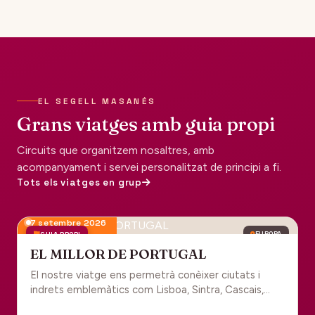
EL SEGELL MASANÉS
Grans viatges amb guia propi
Circuits que organitzem nosaltres, amb
acompanyament i servei personalitzat de principi a fi.
Tots els viatges en grup
7 setembre 2026
GUIA PROPI
EUROPA
EL MILLOR DE PORTUGAL
El nostre viatge ens permetrà conèixer ciutats i
indrets emblemàtics com Lisboa, Sintra, Cascais,
Estoril, Óbidos, Batalha, Braga, Guimaraes i Porto. Un