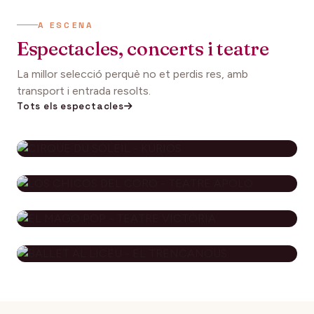
A ESCENA
Espectacles, concerts i teatre
La millor selecció perquè no et perdis res, amb
transport i entrada resolts.
Tots els espectacles
CIRQUE DU SOLEIL - KURIOS
112€
27 setembre 2026
DES DE
LOS CHICOS DEL CORO - TEATRE
APOLO
EL MAGO POP - TEATRE
79€
29 novembre 2026
DES DE
VICTÒRIA
BALLET AL LICEU - EL
115€
10 desembre 2026
DES DE
TRENCANOUS