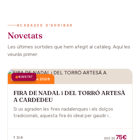
ACABADES D'ARRIBAR
Novetats
Les últimes sortides que hem afegit al catàleg. Aquí les
veuràs primer.
NOVETAT
13 desembre 2026
FIRA DE NADAL i DEL TORRÓ ARTESÀ
A CARDEDEU
Si us agraden les fires nadalenques i els dolços
tradicionals, aquesta fira és ideal per gaudir i
descobrir la màgia del Nadal.
75€
1 DIA
DES DE