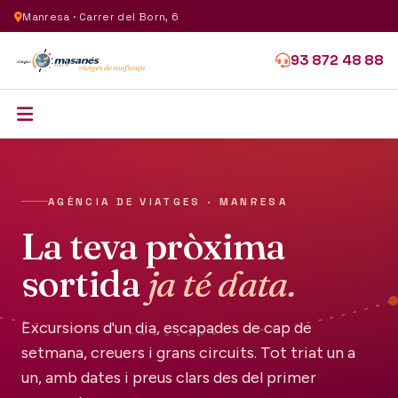
Manresa · Carrer del Born, 6
93 872 48 88
AGÈNCIA DE VIATGES · MANRESA
La teva pròxima
sortida
ja té data.
Excursions d'un dia, escapades de cap de
setmana, creuers i grans circuits. Tot triat un a
un, amb dates i preus clars des del primer