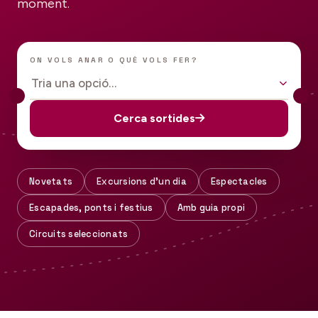
moment.
ON VOLS ANAR O QUÈ VOLS FER?
Tria una opció…
Cerca sortides
Novetats
Excursions d'un dia
Espectacles
Escapades, ponts i festius
Amb guia propi
Circuits seleccionats