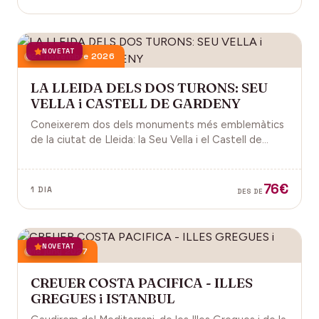
NOVETAT
21 novembre 2026
LA LLEIDA DELS DOS TURONS: SEU
VELLA i CASTELL DE GARDENY
Coneixerem dos dels monuments més emblemàtics
de la ciutat de Lleida: la Seu Vella i el Castell de
Gardeny, ambdós situats dominant la ciutat.
76€
1 DIA
DES DE
NOVETAT
18 juny 2027
CREUER COSTA PACIFICA - ILLES
GREGUES i ISTANBUL