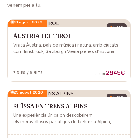
venem per a tu.
18 agost 2026
EUROPA
ÀUSTRIA I EL TIROL
Visita Àustria, país de música i natura, amb ciutats
com Innsbruck, Salzburg i Viena plenes d’història i
encant.
2949€
7 DIES / 6 NITS
DES DE
25 agost 2026
EUROPA
SUÏSSA EN TRENS ALPINS
Una experiència única on descobrirem
els meravellosos paisatges de la Suïssa Alpina,
gràcies als trens panoràmics, la natura, la
gastronomia i molt més!