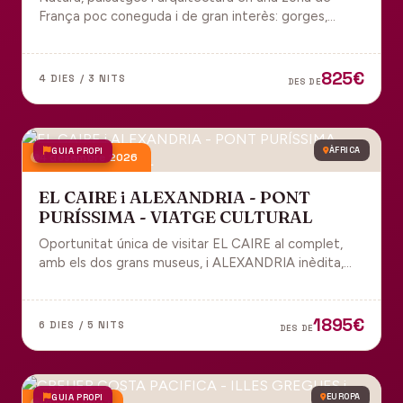
França poc coneguda i de gran interès: gorges,
grutes, pobles medievals i l'impressionant Viaducte
de Millau.
825€
4 DIES / 3 NITS
DES DE
GUIA PROPI
ÀFRICA
4 desembre 2026
EL CAIRE i ALEXANDRIA - PONT
PURÍSSIMA - VIATGE CULTURAL
Oportunitat única de visitar EL CAIRE al complet,
amb els dos grans museus, i ALEXANDRIA inèdita,
amb l'espectacular biblioteca.
1895€
6 DIES / 5 NITS
DES DE
GUIA PROPI
EUROPA