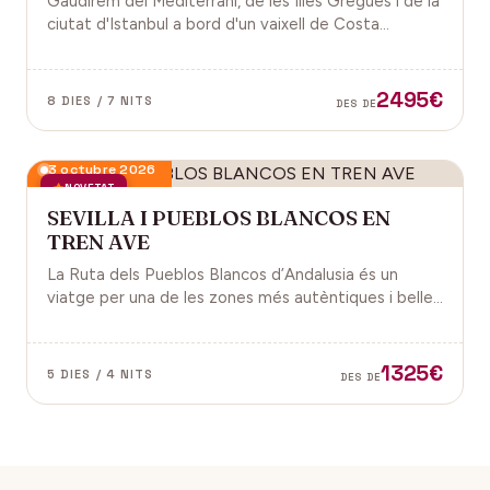
Gaudirem del Mediterrani, de les Illes Gregues i de la
ciutat d'Istanbul a bord d'un vaixell de Costa
Cruceros pel Pont de Sant Joan.
2495€
8 DIES / 7 NITS
DES DE
3 octubre 2026
NOVETAT
SEVILLA I PUEBLOS BLANCOS EN
TREN AVE
La Ruta dels Pueblos Blancos d’Andalusia és un
viatge per una de les zones més autèntiques i belles
del sud d’Espanya, especialment a les províncies de
Cadis i Màlaga. Vens amb nosaltres?
1325€
5 DIES / 4 NITS
DES DE