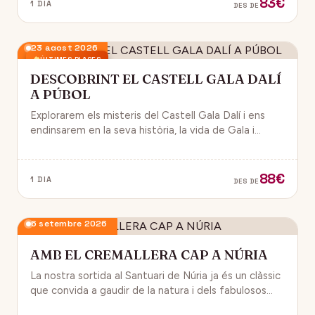
83€
1 DIA
DES DE
23 agost 2026
ÚLTIMES PLACES
DESCOBRINT EL CASTELL GALA DALÍ
A PÚBOL
Explorarem els misteris del Castell Gala Dalí i ens
endinsarem en la seva història, la vida de Gala i
l’univers decoratiu de Dalí.
88€
1 DIA
DES DE
6 setembre 2026
AMB EL CREMALLERA CAP A NÚRIA
La nostra sortida al Santuari de Núria ja és un clàssic
que convida a gaudir de la natura i dels fabulosos
paisatges que veurem des del Cremallera.