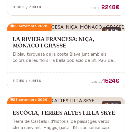
2248€
8 DIES / 7 NITS
DES DE
20 setembre 2026
EUROPA
LA RIVIERA FRANCESA: NIÇA,
MÓNACO I GRASSE
El blau turquesa de la costa Blava junt amb els
colors de les flors i la bella població de St. Paul de
Vence a la Provença fan d'aquest paisatge un indret
digne de visitar. Perfums a Grasse.
1524€
5 DIES / 4 NITS
DES DE
23 setembre 2026
EUROPA
ESCÒCIA, TERRES ALTES I ILLA SKYE
Terra de Castells i d'història, de paisatges verds i
clima canviant. Haggis, gaita i Kilt son sense cap