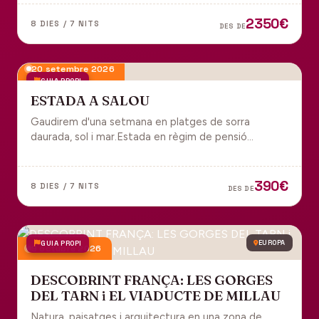
tot inclòs per gaudir plenament de Portugal.
2350€
8 DIES / 7 NITS
DES DE
20 setembre 2026
GUIA PROPI
ESTADA A SALOU
Gaudirem d'una setmana en platges de sorra
daurada, sol i mar.Estada en règim de pensió
completa i sortida en grup des de Manresa.
390€
8 DIES / 7 NITS
DES DE
GUIA PROPI
EUROPA
9 octubre 2026
DESCOBRINT FRANÇA: LES GORGES
DEL TARN i EL VIADUCTE DE MILLAU
Natura, paisatges i arquitectura en una zona de