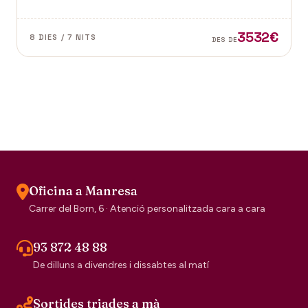
dubte el segell de la tradició escocesa.
3532€
8 DIES / 7 NITS
DES DE
Oficina a Manresa
Carrer del Born, 6 · Atenció personalitzada cara a cara
93 872 48 88
De dilluns a divendres i dissabtes al matí
Sortides triades a mà