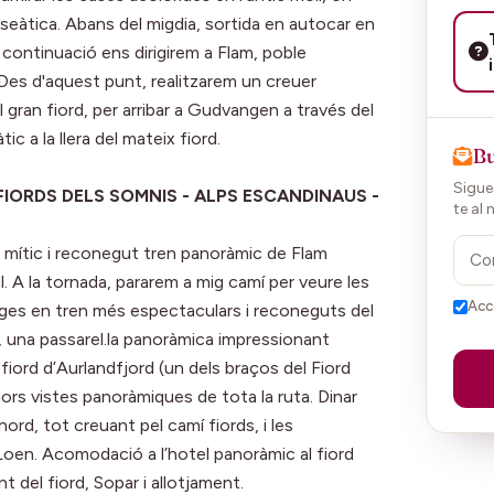
anseàtica. Abans del migdia, sortida en autocar en
A continuació ens dirigirem a Flam, poble
. Des d'aquest punt, realitzarem un creuer
 gran fiord, per arribar a Gudvangen a través del
c a la llera del mateix fiord.
Bu
Sigues
 FIORDS DELS SOMNIS - ALPS ESCANDINAUS -
te al 
el mític i reconegut tren panoràmic de Flam
. A la tornada, pararem a mig camí per veure les
Acc
atges en tren més espectaculars i reconeguts del
, una passarel.la panoràmica impressionant
 fiord d’Aurlandfjord (un dels braços del Fiord
lors vistes panoràmiques de tota la ruta. Dinar
nord, tot creuant pel camí fiords, i les
Loen. Acomodació a l’hotel panoràmic al fiord
nt del fiord, Sopar i allotjament.