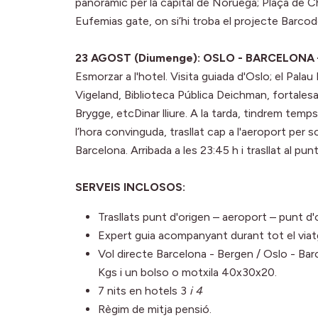
panoràmic per la capital de Noruega; Plaça de Chr
Eufemias gate, on si’hi troba el projecte Barcod
23 AGOST (Diumenge): OSLO - BARCELONA
Esmorzar a l'hotel. Visita guiada d'Oslo; el Palau
Vigeland, Biblioteca Pública Deichman, fortales
Brygge, etcDinar lliure. A la tarda, tindrem temps
l’hora convinguda, trasllat cap a l'aeroport per 
Barcelona. Arribada a les 23:45 h i trasllat al punt
SERVEIS INCLOSOS:
Trasllats punt d'origen – aeroport – punt d'
Expert guia acompanyant durant tot el viat
Vol directe Barcelona - Bergen / Oslo - Bar
Kgs i un bolso o motxila 40x30x20.
7 nits en hotels 3
i 4
Règim de mitja pensió.