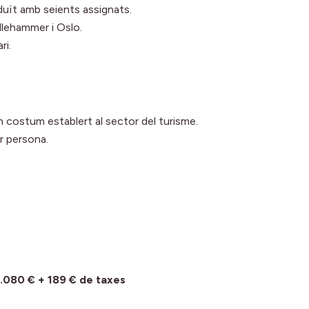
eduït amb seients assignats.
illehammer i Oslo.
ri.
un costum establert al sector del turisme.
r persona.
080 € + 189 € de taxes