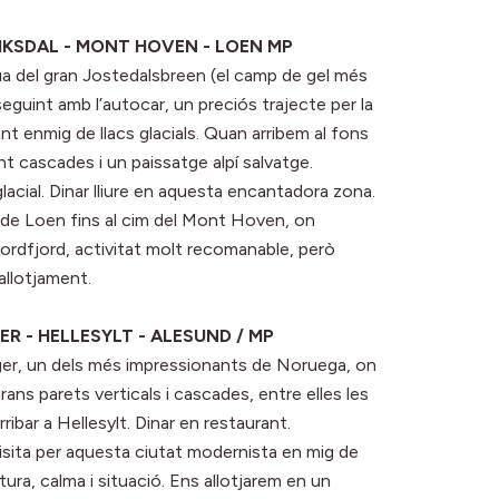
RIKSDAL - MONT HOVEN - LOEN MP
ngua del gran Jostedalsbreen (el camp de gel més
eguint amb l’autocar, un preciós trajecte per la
ant enmig de llacs glacials. Quan arribem al fons
nt cascades i un paissatge alpí salvatge.
 glacial. Dinar lliure en aquesta encantadora zona.
c de Loen fins al cim del Mont Hoven, on
ordfjord, activitat molt recomanable, però
allotjament.
ER - HELLESYLT - ALESUND / MP
nger, un dels més impressionants de Noruega, on
ns parets verticals i cascades, entre elles les
bar a Hellesylt. Dinar en restaurant.
isita per aquesta ciutat modernista en mig de
tura, calma i situació. Ens allotjarem en un