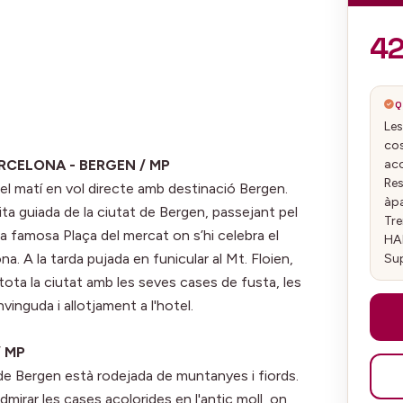
4
Q
Les
cos
aco
ARCELONA - BERGEN / MP
Res
a del matí en vol directe amb destinació Bergen.
àpa
isita guiada de la ciutat de Bergen, passejant pel
Tr
 la famosa Plaça del mercat on s’hi celebra el
HAB
a. A la tarda pujada en funicular al Mt. Floien,
Su
tota la ciutat amb les seves cases de fusta, les
vinguda i allotjament a l'hotel.
/ MP
 de Bergen està rodejada de muntanyes i fiords.
irar les cases acolorides en l'antic moll, on