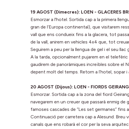
19 AGOST (Dimecres): LOEN - GLACERES B
Esmorzar a l'hotel. Sortida cap a la primera lle
gran de l’Europa continental), que visitarem ress
vall que ens condueix fins a la glacera, tot pass
de la vall, anirem en vehicles 4x4 que, tot creua
Seguirem a peu per la llengua de gel i el seu llac
A la tarda, opcionalment pujarem en el telefèri
gaudirem de panoràmiques increïbles sobre el N
depent molt del temps. Retorn a l’hotel, sopar i 
20 AGOST (Dijous): LOEN - FIORDS GEIRANG
Esmorzar. Sortida cap a la zona del fiord Geira
navegarem en un creuer que passarà enmig de gra
famoses cascades de “Les set germanes” fins arri
Continuació per carretera cap a Alesund. Breu v
canals que ens robarà el cor per la seva arquitec