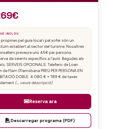
269€
UÈ INCLOU
 propines pel guia local i pel xofer són un
tum establert al sector del turisme. Nosaltres
nsellem preveure uns 45€ per persona.
erva de seients específics a l’avió. Begudes als
ts. SERVEIS OPCIONALS: Teleferic de Loen
en de Flam (Flamsbana PREU PER PERSONA EN
ITACIÓ DOBLE: 4.080 € + 189 € de taxes
plement
(… veure descripció)
Reserva ara
Descarregar programa (PDF)