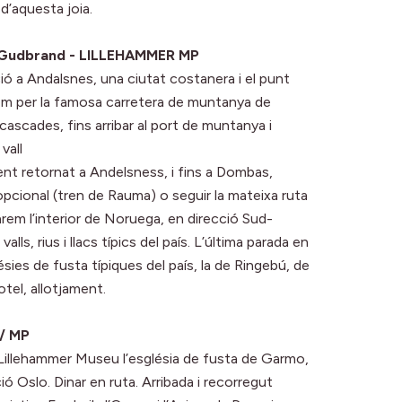
d’aquesta joia.
l Gudbrand - LILLEHAMMER MP
ió a Andalsnes, una ciutat costanera i el punt
em per la famosa carretera de muntanya de
 cascades, fins arribar al port de muntanya i
vall
ent retornat a Andelsness, i fins a Dombas,
 opcional (tren de Rauma) o seguir la mateixa ruta
arem l’interior de Noruega, en direcció Sud-
lls, rius i llacs típics del país. L’última parada en
ésies de fusta típiques del país, la de Ringebú, de
tel, allotjament.
/ MP
n Lillehammer Museu l’església de fusta de Garmo,
ó Oslo. Dinar en ruta. Arribada i recorregut