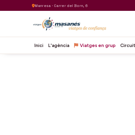
Manresa · Carrer del Born, 6
Inici
L'agència
Viatges en grup
Circui