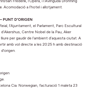
istian Frederik, l’Opera, i l’Avinguda Dronning
e. Acomodació a l’hotel i allotjament.
 – PUNT D'ORIGEN
 Reial, l'Ajuntament, el Parlament, Parc Escultural
a d’Akershus, Centre Nobel de la Pau, Aker
 lliure per gaudir de l’ambient d’aquesta ciutat. A
sortir amb vol directe a les 20:25 h amb destinació
 d'origen.
origen
ge.
celona Cia. Norwegian, facturació 1 maleta 23