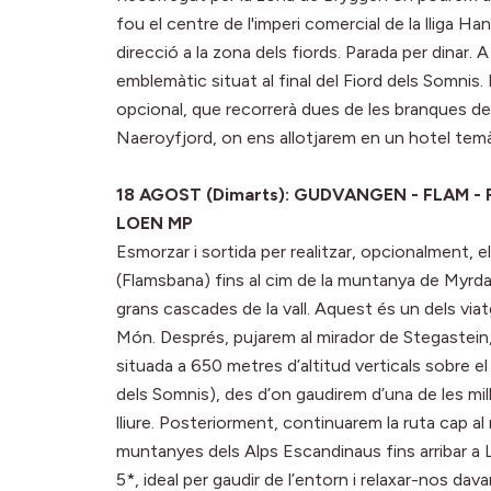
fou el centre de l'imperi comercial de la lliga H
direcció a la zona dels fiords. Parada per dinar. 
emblemàtic situat al final del Fiord dels Somnis
opcional, que recorrerà dues de les branques del
Naeroyfjord, on ens allotjarem en un hotel temàti
18 AGOST (Dimarts): GUDVANGEN - FLAM -
LOEN MP
Esmorzar i sortida per realitzar, opcionalment, 
(Flamsbana) fins al cim de la muntanya de Myrdal
grans cascades de la vall. Aquest és un dels vi
Món. Després, pujarem al mirador de Stegastein
situada a 650 metres d’altitud verticals sobre el
dels Somnis), des d’on gaudirem d’una de les mil
lliure. Posteriorment, continuarem la ruta cap al 
muntanyes dels Alps Escandinaus fins arribar a 
5*, ideal per gaudir de l’entorn i relaxar-nos dava