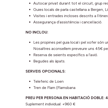
Autocar privat durant tot el circuit, grup r
Guies locals de parla castellana a Bergen, L
Visites i entrades incloses descrits a l’itinera
Assegurança d’assistència i cancel.lació.
NO INCLOU:
Les propines pel guia local i pel xofer són 
Nosaltres aconsellem preveure uns 45€ pe
Reserva de seients específics a l’avió.
Begudes als àpats.
SERVEIS OPCIONALS:
Teleferic de Loen
Tren de Flam (Flamsbana
PREU PER PERSONA EN HABITACIÓ DOBLE: 4.
Suplement individual: +960 €