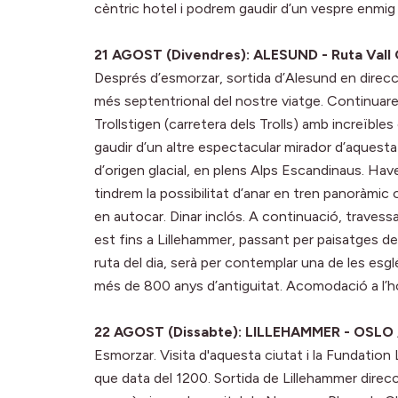
cèntric hotel i podrem gaudir d’un vespre enmig 
21 AGOST (Divendres): ALESUND - Ruta Val
Després d’esmorzar, sortida d’Alesund en direcc
més septentrional del nostre viatge. Continuar
Trollstigen (carretera dels Trolls) amb increïbles
gaudir d’un altre espectacular mirador d’aquesta 
d’origen glacial, en plens Alps Escandinaus. Hav
tindrem la possibilitat d’anar en tren panoràmic
en autocar. Dinar inclós. A continuació, travess
est fins a Lillehammer, passant per paisatges de va
ruta del dia, serà per contemplar una de les esgl
més de 800 anys d’antiguitat. Acomodació a l’ho
22 AGOST (Dissabte): LILLEHAMMER - OSLO 
Esmorzar. Visita d'aquesta ciutat i la Fundatio
que data del 1200. Sortida de Lillehammer direcci