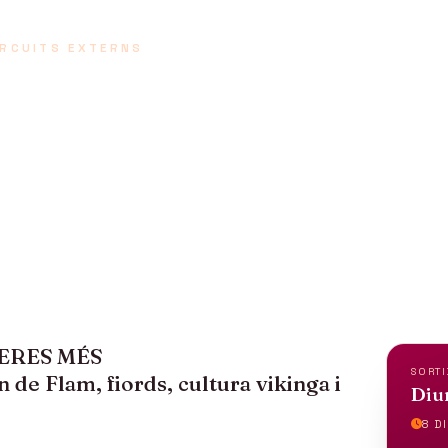
IRCUITS EXTERNS
ORUEGA I FIOR
ies / 7 nits
CERES MÉS
SORTI
Flam, fiords, cultura vikinga i
Diu
8 DI