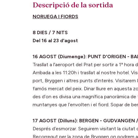
Descripció de la sortida
NORUEGA I FIORDS
8 DIES / 7 NITS
Del 16 al 23 d'agost
16 AGOST (Diumenge): PUNT D'ORIGEN - B
Trasllat a l'aeroport del Prat per sortir a 1ª hor
Arribada a les 11:20h i trasllat al nostre hotel. V
port, Bryggen i altres punts d’interès. Visitarem
famós mercat del peix. Dinar lliure en aquesta zon
des d’on es divisa una magnífica panoràmica de 
muntanyes que l’envolten i el fiord. Sopar de ben
17 AGOST (Dilluns): BERGEN - GUDVANGEN 
Després d’esmorzar. Seguirem visitant la ciutat
Recorregut per la zona de Bryggen on podrem adm