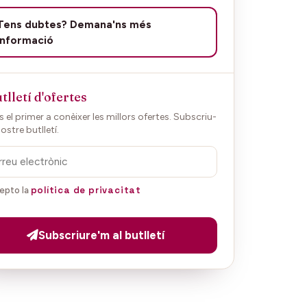
Tens dubtes? Demana'ns més
informació
tlletí d'ofertes
 el primer a conèixer les millors ofertes. Subscriu-
nostre butlletí.
política de privacitat
epto la
Subscriure'm al butlletí