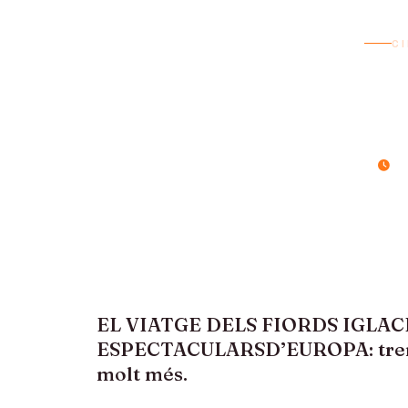
C
N
8 d
EL VIATGE DELS FIORDS IGLA
ESPECTACULARSD’EUROPA: tren de 
molt més.