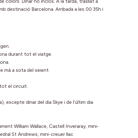
olors. Dinar no inclòs. A la tarda, trasllat a
amb destinació Barcelona. Arribada a les 00:35h i
igen.
a durant tot el viatge.
lona.
e mà a sota del seient.
ot el circuit.
excepte dinar del dia Skye i de l’últim dia.
ument William Wallace, Castell Inveraray, mini-
edral St Andrews, mini-creuer llac