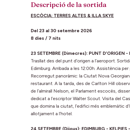
Descripció de la sortida
ESCÒCIA: TERRES ALTES & ILLA SKYE
Del 23 al 30 setembre 2026
8 dies / 7 nits
23 SETEMBRE (Dimecres): PUNT D’ORIGEN 
Trasllat des del punt d’origen a l’aeroport. Sort
Edimburg. Arribada a les 12:00h. Assistència per pa
Recorregut panoràmic: la Ciutat Nova Georgian
restaurant. A la tarda, des de Carlton Hill obser
de l’almirall Nelson, el Parlament escocès, disse
dedicat a l’escriptor Walter Scout. Visita del C
que domina la ciutat, l’edifici més emblemàtic d
allotjament a l’hotel.
24 SETEMBRE (Dijous): EDIMBURG - KELPIES