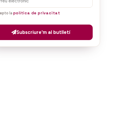
política de privacitat
epto la
Subscriure'm al butlletí