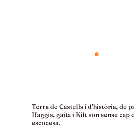
ESCÒ
ILLA
8 dies / 7 nits
Terra de Castells i d'història, de p
Haggis, gaita i Kilt son sense cap 
escocesa.