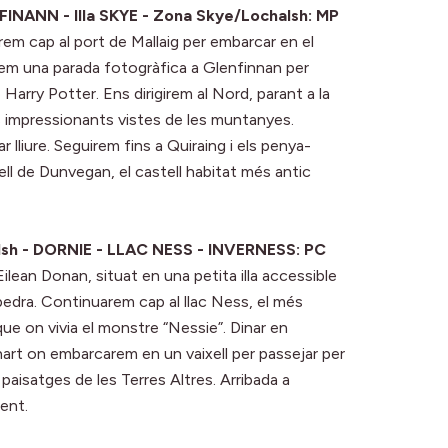
INANN - Illa SKYE - Zona Skye/Lochalsh: MP
rem cap al port de Mallaig per embarcar en el
farem una parada fotogràfica a Glenfinnan per
 Harry Potter. Ens dirigirem al Nord, parant a la
s impressionants vistes de les muntanyes.
nar lliure. Seguirem fins a Quiraing i els penya-
ell de Dunvegan, el castell habitat més antic
sh - DORNIE - LLAC NESS - INVERNESS: PC
’Eilean Donan, situat en una petita illa accessible
pedra. Continuarem cap al llac Ness, el més
ue on vivia el monstre “Nessie”. Dinar en
uhart on embarcarem en un vaixell per passejar per
aisatges de les Terres Altres. Arribada a
ment.