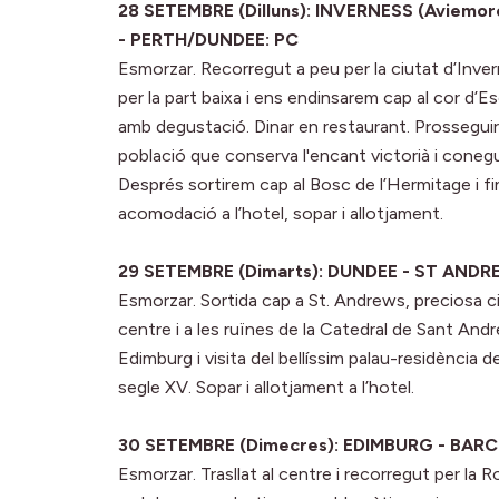
28 SETEMBRE (Dilluns): INVERNESS (Aviemo
- PERTH/DUNDEE: PC
Esmorzar. Recorregut a peu per la ciutat d’Inver
per la part baixa i ens endinsarem cap al cor d’Esc
amb degustació. Dinar en restaurant. Prosseguire
població que conserva l'encant victorià i cone
Després sortirem cap al Bosc de l’Hermitage i f
acomodació a l’hotel, sopar i allotjament.
29 SETEMBRE (Dimarts): DUNDEE - ST ANDR
Esmorzar. Sortida cap a St. Andrews, preciosa ciut
centre i a les ruïnes de la Catedral de Sant Andre
Edimburg i visita del bellíssim palau-residència d
segle XV. Sopar i allotjament a l’hotel.
30 SETEMBRE (Dimecres): EDIMBURG - BAR
Esmorzar. Trasllat al centre i recorregut per la R