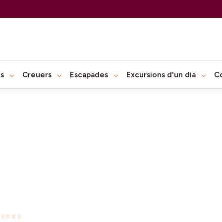
ts
Creuers
Escapades
Excursions d'un dia
C
TERNS