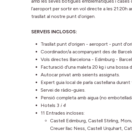
amb les seves botigues emblemàtiques i cases de c
l’aeroport per sortir en vol directe a les 21:20h 
trasllat al nostre punt d’origen.
SERVEIS INCLOSOS:
Trasllat punt d'origen - aeroport - punt d'or
Coordinador/a acompanyant des de Barcelon
Vols directes Barcelona - Edimburg - Barce
Facturació d'una maleta 20 kg i una bossa d
Autocar privat amb seients assignats.
Expert guia local de parla castellana durant t
Servei de ràdio-guies.
Pensió completa amb aigua (no embotellada), 
Hotels 3
i 4
11 Entrades incloses:
Castell Edimburg, Castell Stirling, Mon
Creuer llac Ness, Castell Urquhart, Cat