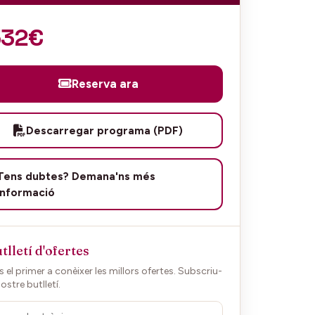
532€
Reserva ara
Descarregar programa (PDF)
Tens dubtes? Demana'ns més
informació
tlletí d'ofertes
 el primer a conèixer les millors ofertes. Subscriu-
nostre butlletí.