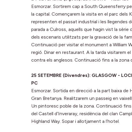
Esmorzar. Sortirem cap a South Queensferry per 
la capital. Començarem la visita en el parc dels
representen el passat industrial i les llegendes d
parada a Culross, aquells que hagin vist la sèri
dels escenaris utilitzats per la gravació de la fa
Continuació per visitar el monument a William W
regió. Dinar en restaurant. A la tarda visitarem e
contra els anglesos. Continuació fins a la zona d
25 SETEMBRE (Divendres): GLASGOW - LOC
PC
Esmorzar. Sortida en direcció a la part baixa de 
Gran Bretanya. Realitzarem un passeig en vaixell 
Un pintoresc poble de la zona. Continuació fins a 
del Castell d’Inveraray, residència del clan Camp
Highland Way. Sopar i allotjament a l’hotel.