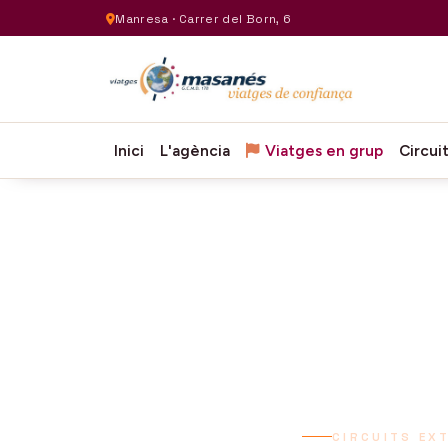
Manresa · Carrer del Born, 6
Inici
L'agència
Viatges en grup
Circui
CIRCUITS EX