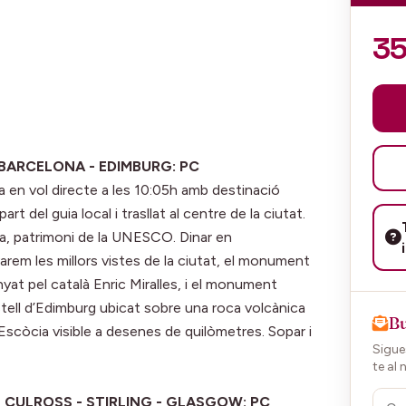
3
- BARCELONA - EDIMBURG: PC
ida en vol directe a les 10:05h amb destinació
rt del guia local i trasllat al centre de la ciutat.
a, patrimoni de la UNESCO. Dinar en
varem les millors vistes de la ciutat, el monument
nyat pel català Enric Miralles, i el monument
astell d’Edimburg ubicat sobre una roca volcànica
Bu
’Escòcia visible a desenes de quilòmetres. Sopar i
Sigues
te al 
 - CULROSS - STIRLING - GLASGOW: PC