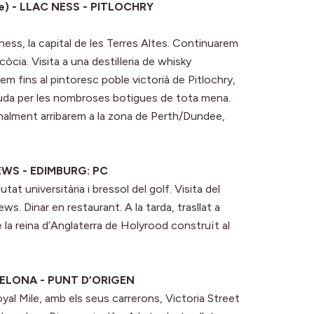
re) - LLAC NESS - PITLOCHRY
ness, la capital de les Terres Altes. Continuarem
òcia. Visita a una destil·leria de whisky
m fins al pintoresc poble victorià de Pitlochry,
guda per les nombroses botigues de tota mena.
inalment arribarem a la zona de Perth/Dundee,
EWS - EDIMBURG: PC
at universitària i bressol del golf. Visita del
ws. Dinar en restaurant. A la tarda, trasllat a
e la reina d’Anglaterra de Holyrood construït al
CELONA - PUNT D’ORIGEN
oyal Mile, amb els seus carrerons, Victoria Street