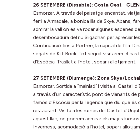
26 SETEMBRE (Dissabte): Costa Oest - GLENF
Esmorzar. A través del paisatge encantat, viatja
ferri a Armadale, a bonica illa de Skye. Abans, 
admirar la vall on es va rodar algunes escenes de
desembocadura del riu Sligachan per apreciar le
Continuació fins a Portree, la capital de l’illa. Di
segats de Kilt Rock. Tot seguit visitarem el cast
d’Escòcia. Trasllat a l’hotel, sopar i allotjament.
27 SETEMBRE (Diumenge): Zona Skye/Lochal
Esmorzar. Sortida a “mainlad” i visita al Castell d
a través d’un característic pont de vianants de 
famós d’Escòcia per la llegenda que diu que és q
restaurant. Visita a les ruïnes del Castell d’Urq
aquest llac, on podrem admirar els majestuosos p
Inverness, acomodació a l’hotel, sopar i allotja