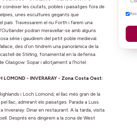
conèixer les ciutats, pobles i paisatges fora de
Acc
 Kelpies, unes escultures gegants que
el país. Travessarem el riu Forth i farem una
e d’Outlander podran meravellar-se amb alguns
mosa sèrie i gaudirem del petit poble medieval.
allace, des d’on tindrem una panoràmica de la
l castell de Stirling, fonamental en la defensa
e Glasgow. Sopar i allotjament a l’hotel.
H LOMOND - INVERARAY - Zona Costa Oest:
Highlands i Loch Lomond, el llac més gran de la
pel llac, admirant els paisatges. Parada a Luss.
Inveraray. Dinar en restaurant. A la tarda, visita
bell. Després ens dirigirem a la zona de West