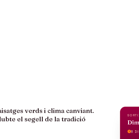
CIA, TERRES AL
 SKYE
aisatges verds i clima canviant.
SORTI
dubte el segell de la tradició
Dim
8 DI