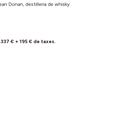
an Donan, destil·leria de whisky.
37 € + 195 € de taxes.