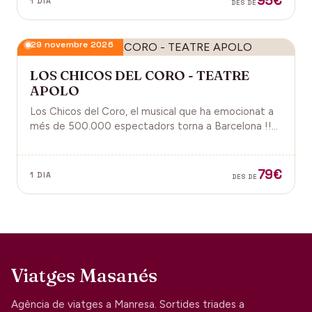
95€
1 DIA
DES DE
29 novembre 2026
LOS CHICOS DEL CORO - TEATRE
APOLO
Los Chicos del Coro, el musical que ha emocionat a
més de 500.000 espectadors torna a Barcelona !!
Una ocasió única per viure l'emoció d'aquesta gran
obra.
79€
1 DIA
DES DE
Viatges Masanés
Agència de viatges a Manresa. Sortides triades a