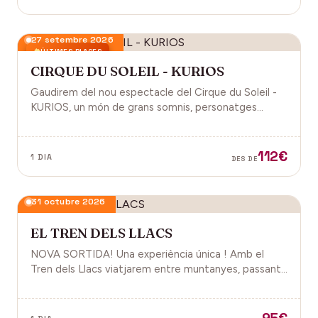
27 setembre 2026
ÚLTIMES PLACES
CIRQUE DU SOLEIL - KURIOS
Gaudirem del nou espectacle del Cirque du Soleil -
KURIOS, un món de grans somnis, personatges
sobrenaturals i on podrem fer volar la nostra
imaginació amb les seves acrobàcies.
112€
1 DIA
DES DE
31 octubre 2026
EL TREN DELS LLACS
NOVA SORTIDA! Una experiència única ! Amb el
Tren dels Llacs viatjarem entre muntanyes, passant
per ponts i túnels i per entre espectaculars
congostos.