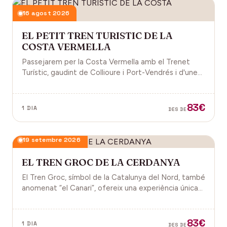
16 agost 2026
EL PETIT TREN TURISTIC DE LA
COSTA VERMELLA
Passejarem per la Costa Vermella amb el Trenet
Turístic, gaudint de Collioure i Port-Vendrés i d'unes
magnífiques vistes de la Mar Mediterrània.
83€
1 DIA
DES DE
19 setembre 2026
EL TREN GROC DE LA CERDANYA
El Tren Groc, símbol de la Catalunya del Nord, també
anomenat “el Canari”, ofereix una experiència única
als viatgers que hi pugen per descobrir el Conflent i
la Cerdanya.
83€
1 DIA
DES DE